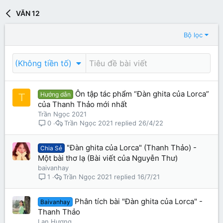
VĂN 12
Bộ lọc
(Không tiền tố)
Ôn tập tác phẩm “Đàn ghita của Lorca”
Hướng dẫn
T
của Thanh Thảo mới nhất
Trần Ngọc 2021
Trần Ngọc 2021
26/4/22
0
"Đàn ghita của Lorca" (Thanh Thảo) -
Chia Sẻ
Một bài thơ lạ (Bài viết của Nguyễn Thư)
baivanhay
Trần Ngọc 2021
16/7/21
1
Phân tích bài "Đàn ghita của Lorca" -
Baivanhay
Thanh Thảo
Lan Hương