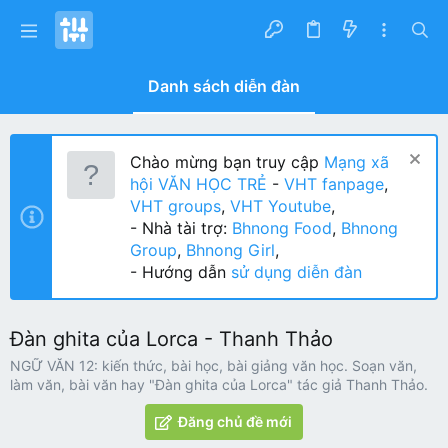
Danh sách diễn đàn
Chào mừng bạn truy cập
Mạng xã
hội VĂN HỌC TRẺ
-
VHT fanpage
,
VHT groups
,
VHT Youtube
,
- Nhà tài trợ:
Bhnong Food
,
Bhnong
Group
,
Bhnong Girl
,
- Hướng dẫn
sử dụng diễn đàn
Đàn ghita của Lorca - Thanh Thảo
NGỮ VĂN 12: kiến thức, bài học, bài giảng văn học. Soạn văn,
làm văn, bài văn hay "Đàn ghita của Lorca" tác giả Thanh Thảo.
Đăng chủ đề mới