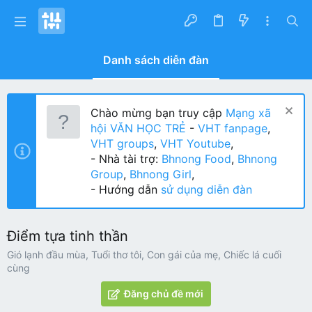
Danh sách diễn đàn
Chào mừng bạn truy cập
Mạng xã
hội VĂN HỌC TRẺ
-
VHT fanpage
,
VHT groups
,
VHT Youtube
,
- Nhà tài trợ:
Bhnong Food
,
Bhnong
Group
,
Bhnong Girl
,
- Hướng dẫn
sử dụng diễn đàn
Điểm tựa tinh thần
Gió lạnh đầu mùa, Tuổi thơ tôi, Con gái của mẹ, Chiếc lá cuối
cùng
Đăng chủ đề mới