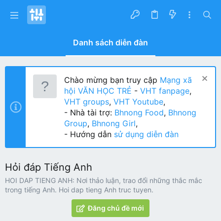
Danh sách diễn đàn
Chào mừng bạn truy cập
Mạng xã
hội VĂN HỌC TRẺ
-
VHT fanpage
,
VHT groups
,
VHT Youtube
,
- Nhà tài trợ:
Bhnong Food
,
Bhnong
Group
,
Bhnong Girl
,
- Hướng dẫn
sử dụng diễn đàn
Hỏi đáp Tiếng Anh
HOI DAP TIENG ANH: Nơi thảo luận, trao đổi những thắc mắc
trong tiếng Anh. Hoi dap tieng Anh truc tuyen.
Đăng chủ đề mới