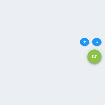
Top
Botto
Liên hệ
Quy định và Nội quy
Privacy policy
Trợ giúp
Trang chủ
R