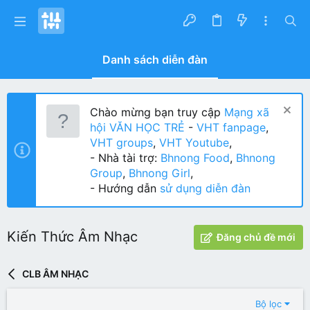
Danh sách diễn đàn
Chào mừng bạn truy cập
Mạng xã
hội VĂN HỌC TRẺ
-
VHT fanpage
,
VHT groups
,
VHT Youtube
,
- Nhà tài trợ:
Bhnong Food
,
Bhnong
Group
,
Bhnong Girl
,
- Hướng dẫn
sử dụng diễn đàn
Kiến Thức Âm Nhạc
Đăng chủ đề mới
CLB ÂM NHẠC
Bộ lọc