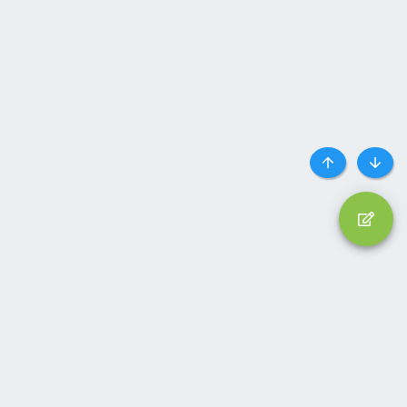
Top
Botto
Liên hệ
Quy định và Nội quy
Privacy policy
Trợ giúp
Trang chủ
R