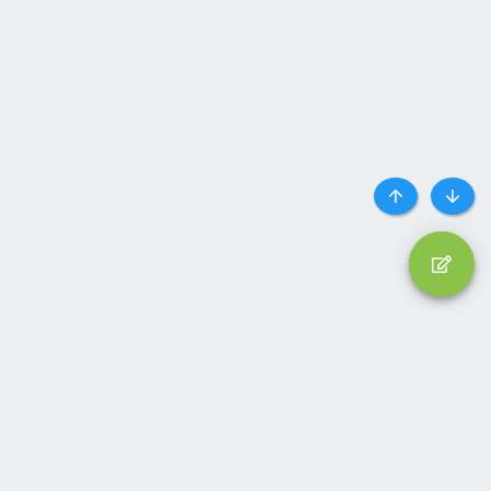
Top
Botto
Liên hệ
Quy định và Nội quy
Privacy policy
Trợ giúp
Trang chủ
R