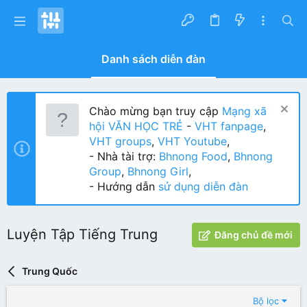
Danh sách diễn đàn
Chào mừng bạn truy cập
Mạng xã
hội VĂN HỌC TRẺ
-
VHT fanpage
,
VHT groups
,
VHT Youtube
,
- Nhà tài trợ:
Bhnong Food
,
Bhnong
Group
,
Bhnong Girl
,
- Hướng dẫn
sử dụng diễn đàn
Luyện Tập Tiếng Trung
Đăng chủ đề mới
Trung Quốc
Bộ lọc