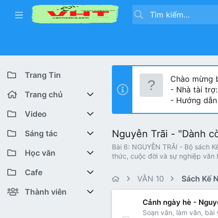
Trang Tin
Chào mừng b
- Nhà tài trợ
Trang chủ
- Hướng dẫn
Diễn đàn
Video
Nguyễn Trãi - "Dành cò
Bài viết mới
Youtube VHT News
Sáng tác
Bài 6: NGUYỄN TRÃI - Bộ sách Kế N
Có gì mới
Youtube VHT
Cuộc thi viết
Học văn
thức, cuộc đời và sự nghiệp văn 
Tiktok
Trại sáng tác
Lớp 12
Featured content
Cafe
VĂN 10
Sách Kế N
Liên hệ BTC
Lớp 11
Cafe Văn chương
Bài viết mới
Thành viên
Cảnh ngày hè - Nguy
Lớp 10
Văn Khoa
Đăng ký
Bài mới trên hồ sơ
Soạn văn, làm văn, bài