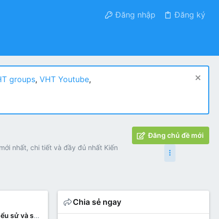
Đăng nhập
Đăng ký
T groups
,
VHT Youtube
,
Đăng chủ đề mới
ới nhất, chi tiết và đầy đủ nhất Kiến
Chia sẻ ngay
ử và sự nghiệp của danh nhân Nguyễn Trãi