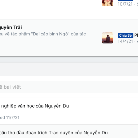
10/7/21
guyễn Trãi
liệu về tác phẩm "Đại cáo bình Ngô" của tác
Phân tíc
Chia Sẻ
14/4/21
ự nghiệp văn học của Nguyễn Du
11/7/21
 câu thơ đầu đoạn trích Trao duyên của Nguyễn Du.