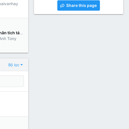
baivanhay
Share this page
h tác phẩm “Bình Ngô Đại Cáo” của Nguyễn Trãi
Anh Tony
Bộ lọc