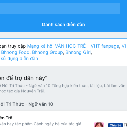
Danh sách diễn đàn
ạn truy cập
Mạng xã hội VĂN HỌC TRẺ
-
VHT fanpage
,
VH
:
Bhnong Food
,
Bhnong Group
,
Bhnong Girl
,
sử dụng diễn đàn
n để trợ dân này"
ối Tri Thức - Ngữ văn 10 Tổng hợp kiến thức, tài liệu, bài làm văn m
học tác gia Nguyễn Trãi.
ối Tri Thức - Ngữ văn 10
ễn Trãi
 văn hay tác phẩm Cảnh ngày hè của tác giả
Tiểu s
Chia Sẻ