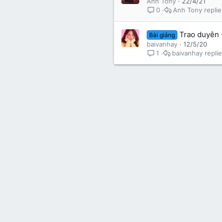
Anh Tony
22/4/21
Anh Tony
0
Trao duyên 
Bài giảng
baivanhay
12/5/20
baivanhay
1