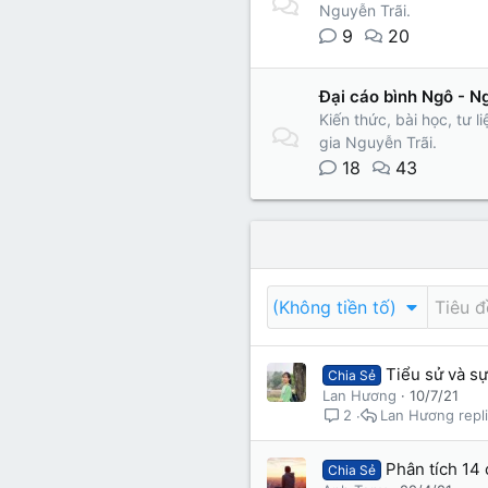
Nguyễn Trãi.
Lớp 9
Cảm xúc (tâm sự)
Thành viên trực tuyến
9
20
Lớp 8
Thời để nhớ
Bài mới trên hồ sơ
Đại cáo bình Ngô - N
Lớp 7
Mùa yêu đầu
Tìm trong hồ sơ cá nhân
Kiến thức, bài học, tư 
gia Nguyễn Trãi.
Lớp 6
Thời áo trắng (Nữ sinh)
18
43
Văn học 5
Đời sống
Văn học 4
Văn hoá
Văn học 3
(Không tiền tố)
Ngoại ngữ
Văn học 2
Giáo viên
Tiểu sử và s
Chia Sẻ
Lan Hương
10/7/21
Lan Hương
2
Phân tích 14
Chia Sẻ