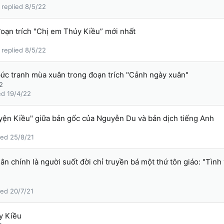
8/5/22
đoạn trích "Chị em Thúy Kiều” mới nhất
8/5/22
bức tranh mùa xuân trong đoạn trích "Cảnh ngày xuân"
2
19/4/22
yện Kiều" giữa bản gốc của Nguyễn Du và bản dịch tiếng Anh
25/8/21
ân chính là người suốt đời chỉ truyền bá một thứ tôn giáo: "Tìn
20/7/21
y Kiều