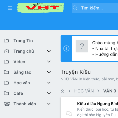
Trang Tin
Chào mừng b
- Nhà tài trợ
Trang chủ
- Hướng dẫn
Diễn đàn
Video
Truyện Kiều
Bài viết mới
Youtube VHT News
Sáng tác
NGỮ VĂN 9: kiến thức, bài học, b
Có gì mới
Youtube VHT
Cuộc thi viết
Học văn
HỌC VĂN
VĂN 9
Tiktok
Trại sáng tác
Lớp 12
Featured content
Cafe
Liên hệ BTC
Lớp 11
Cafe Văn chương
Bài viết mới
Thành viên
Kiều ở lầu Ngưng Bíc
Kiến thức, bài học, tư 
Lớp 10
Văn Khoa
Đăng ký
Bài mới trên hồ sơ
đại thi hào Nguyễn Du