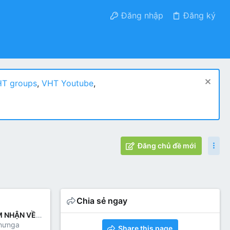
Đăng nhập
Đăng ký
T groups
,
VHT Youtube
,
Đăng chủ đề mới
Chia sẻ ngay
ĐỀ 2: CẢM NHẬN VỀ 8 CÂU THƠ CUỐI
hưnga
Share this page