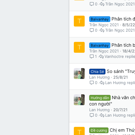
Trần Ngọc 2021
0
Phân tích 
Baivanhay
T
Trần Ngọc 2021
8/5/22
Trần Ngọc 2021
0
Phân tích 
Baivanhay
T
Trần Ngọc 2021
18/4/2
Vanhoctre
1
So sánh "Tru
Chia Sẻ
Lan Hương
25/8/21
Lan Hương
0
Nhà văn ch
Hướng dẫn
con người"
Lan Hương
20/7/21
Lan Hương
0
Chị em Thú
Đề cương
T