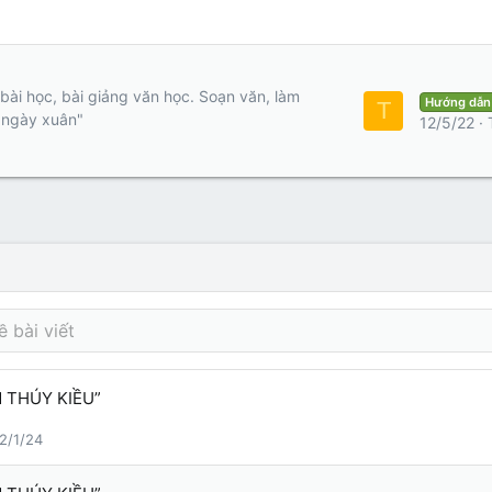
bài học, bài giảng văn học. Soạn văn, làm
Hướng dẫn
T
 ngày xuân"
12/5/22
 THÚY KIỀU”
2/1/24