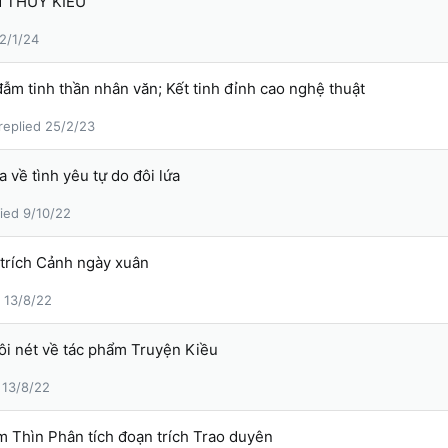
 THÚY KIỀU”
2/1/24
ẫm tinh thần nhân văn; Kết tinh đỉnh cao nghệ thuật
25/2/23
 về tình yêu tự do đôi lứa
9/10/22
 trích Cảnh ngày xuân
13/8/22
ôi nét về tác phẩm Truyện Kiều
13/8/22
 Thìn Phân tích đoạn trích Trao duyên