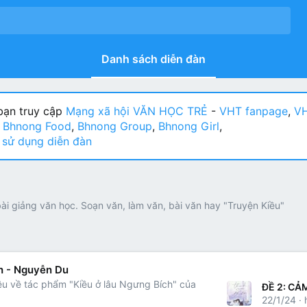
Danh sách diễn đàn
ạn truy cập
Mạng xã hội VĂN HỌC TRẺ
-
VHT fanpage
,
VH
:
Bhnong Food
,
Bhnong Group
,
Bhnong Girl
,
sử dụng diễn đàn
ài giảng văn học. Soạn văn, làm văn, bài văn hay "Truyện Kiều"
h - Nguyễn Du
liệu về tác phẩm "Kiều ở lâu Ngưng Bích" của
22/1/24