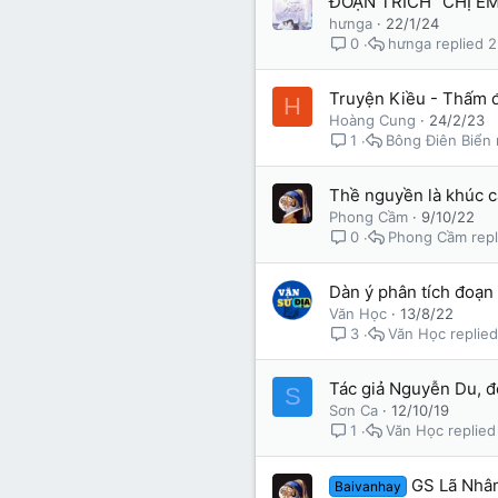
ĐOẠN TRÍCH “CHỊ EM
hưnga
22/1/24
hưnga
2
0
Truyện Kiều - Thấm đ
H
Hoàng Cung
24/2/23
Bông Điên Biển
1
Thề nguyền là khúc ca
Phong Cầm
9/10/22
Phong Cầm
0
Dàn ý phân tích đoạn
Văn Học
13/8/22
Văn Học
3
Tác giả Nguyễn Du, đ
S
Sơn Ca
12/10/19
Văn Học
1
GS Lã Nhâm
Baivanhay