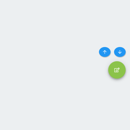
Top
Botto
Liên hệ
Quy định và Nội quy
Privacy policy
Trợ giúp
Trang chủ
R