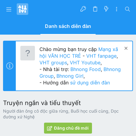
Danh sách diễn đàn
Chào mừng bạn truy cập
Mạng xã
hội VĂN HỌC TRẺ
-
VHT fanpage
,
VHT groups
,
VHT Youtube
,
- Nhà tài trợ:
Bhnong Food
,
Bhnong
Group
,
Bhnong Girl
,
- Hướng dẫn
sử dụng diễn đàn
Truyện ngắn và tiểu thuyết
Người đàn ông cô độc giữa rừng, Buổi học cuối cùng, Dọc
đường xứ Nghệ
Đăng chủ đề mới