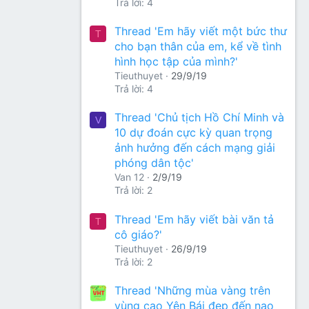
Trả lời: 4
Thread 'Em hãy viết một bức thư
T
cho bạn thân của em, kể về tình
hình học tập của mình?'
Tieuthuyet
29/9/19
Trả lời: 4
Thread 'Chủ tịch Hồ Chí Minh và
V
10 dự đoán cực kỳ quan trọng
ảnh hưởng đến cách mạng giải
phóng dân tộc'
Van 12
2/9/19
Trả lời: 2
Thread 'Em hãy viết bài văn tả
T
cô giáo?'
Tieuthuyet
26/9/19
Trả lời: 2
Thread 'Những mùa vàng trên
vùng cao Yên Bái đẹp đến nao