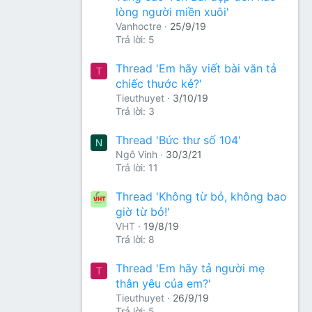
lòng người miền xuôi'
Vanhoctre
25/9/19
Trả lời: 5
Thread 'Em hãy viết bài văn tả
T
chiếc thước kẻ?'
Tieuthuyet
3/10/19
Trả lời: 3
Thread 'Bức thư số 104'
N
Ngô Vinh
30/3/21
Trả lời: 11
Thread 'Không từ bỏ, không bao
giờ từ bỏ!'
VHT
19/8/19
Trả lời: 8
Thread 'Em hãy tả người mẹ
T
thân yêu của em?'
Tieuthuyet
26/9/19
Trả lời: 5