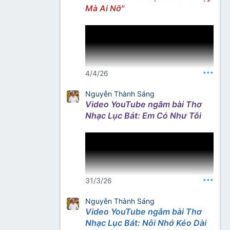
Mà Ai Nỡ"
Nguồn: Kênh YouTube Thơ
Nhạc Nhất Lang
•••
4/4/26
Nguyễn Thành Sáng
Video YouTube ngâm bài Thơ
Nguồn thơ – tìm với từ khóa
Nhạc Lục Bát: Em Có Như Tôi
“Nhất Lang Thư Quán”
•••
31/3/26
Nguyễn Thành Sáng
Video YouTube ngâm bài Thơ
Nguồn thơ (gõ từ khoá): Nhất
Nhạc Lục Bát: Nỗi Nhớ Kéo Dài