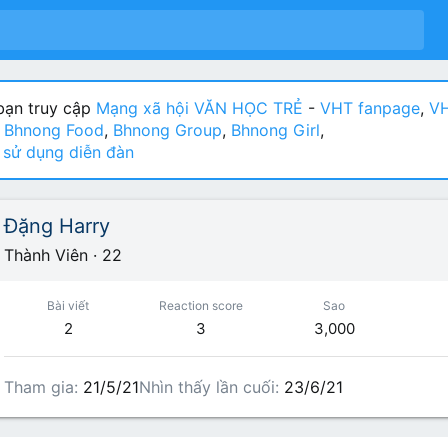
ạn truy cập
Mạng xã hội VĂN HỌC TRẺ
-
VHT fanpage
,
VH
:
Bhnong Food
,
Bhnong Group
,
Bhnong Girl
,
sử dụng diễn đàn
Đặng Harry
Thành Viên
·
22
Bài viết
Reaction score
Sao
2
3
3,000
Tham gia
21/5/21
Nhìn thấy lần cuối
23/6/21