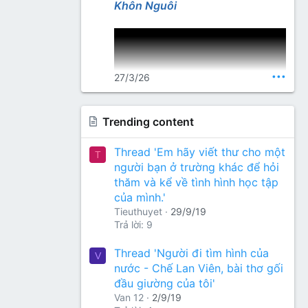
Lang Thư Quán
Khôn Nguôi
•••
27/3/26
Trending content
Nguồn thơ (gõ từ khoá): Nhất
Thread 'Em hãy viết thư cho một
T
Lang Thư Quán
người bạn ở trường khác để hỏi
thăm và kể về tình hình học tập
của mình.'
Tieuthuyet
29/9/19
Trả lời: 9
Thread 'Người đi tìm hình của
V
nước - Chế Lan Viên, bài thơ gối
đầu giường của tôi'
Van 12
2/9/19