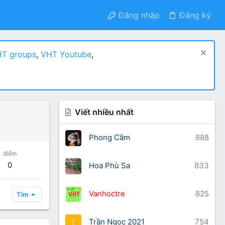
Đăng nhập
Đăng ký
T groups
,
VHT Youtube
,
Viết nhiều nhất
Phong Cầm
888
điểm
0
Hoa Phù Sa
833
Vanhoctre
825
Tìm
Trần Ngọc 2021
754
T