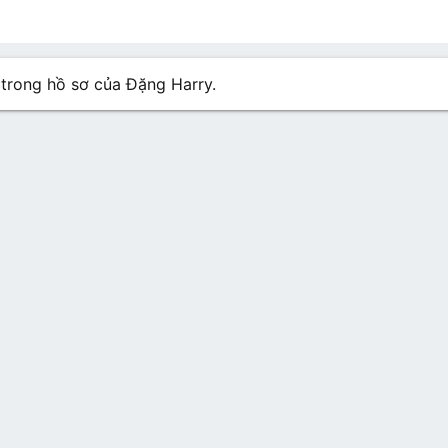
n hồ sơ
Các bài viết
Giới thiệu
 trong hồ sơ của Đặng Harry.