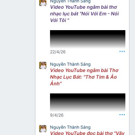
Nguyễn Thành Sáng
Video YouTube ngâm bài thơ
nhạc lục bát "Nói Với Em - Nói
Với Tôi "
•••
22/4/26
Nguyễn Thành Sáng
Video YouTube ngâm bài Thơ
Nhạc Lục Bát: "Thơ Tim & Ảo
Nguồn: Thơ Nhạc Nhất Lang
Ảnh"
Facebook
•••
9/4/26
Nguyễn Thành Sáng
Video YouTube đọc bài thơ "Vậy