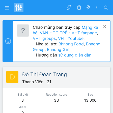
Chào mừng bạn truy cập
Mạng xã
hội VĂN HỌC TRẺ
-
VHT fanpage
,
VHT groups
,
VHT Youtube
,
- Nhà tài trợ:
Bhnong Food
,
Bhnong
Group
,
Bhnong Girl
,
- Hướng dẫn
sử dụng diễn đàn
Đỗ Thị Đoan Trang
Đ
Thành Viên
·
21
Bài viết
Reaction score
Sao
8
33
13,000
điểm
0