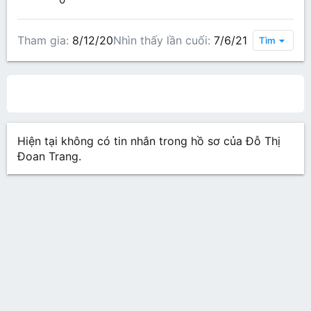
Tham gia
8/12/20
Nhìn thấy lần cuối
7/6/21
Tìm
All content
Bài viết trên hồ sơ
Các bài viết
Gi
Hiện tại không có tin nhắn trong hồ sơ của Đỗ Thị
Đoan Trang.