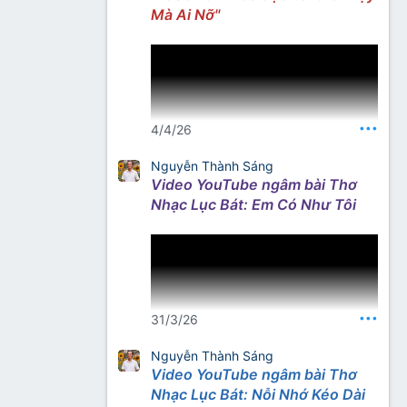
Mà Ai Nỡ"
Nguồn: Kênh YouTube Thơ
Nhạc Nhất Lang
•••
4/4/26
Nguyễn Thành Sáng
Video YouTube ngâm bài Thơ
Nguồn thơ – tìm với từ khóa
Nhạc Lục Bát: Em Có Như Tôi
“Nhất Lang Thư Quán”
•••
31/3/26
Nguyễn Thành Sáng
Video YouTube ngâm bài Thơ
Nguồn thơ (gõ từ khoá): Nhất
Nhạc Lục Bát: Nỗi Nhớ Kéo Dài