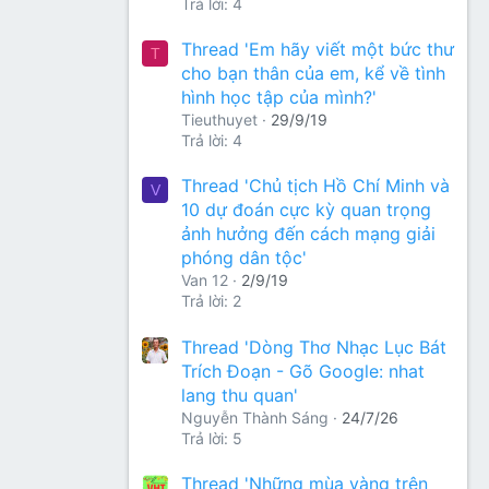
Trả lời: 4
Thread 'Em hãy viết một bức thư
T
cho bạn thân của em, kể về tình
hình học tập của mình?'
Tieuthuyet
29/9/19
Trả lời: 4
Thread 'Chủ tịch Hồ Chí Minh và
V
10 dự đoán cực kỳ quan trọng
ảnh hưởng đến cách mạng giải
phóng dân tộc'
Van 12
2/9/19
Trả lời: 2
Thread 'Dòng Thơ Nhạc Lục Bát
Trích Đoạn - Gõ Google: nhat
lang thu quan'
Nguyễn Thành Sáng
24/7/26
Trả lời: 5
Thread 'Những mùa vàng trên