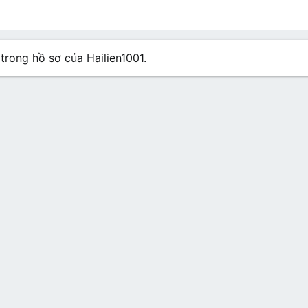
n hồ sơ
Các bài viết
Giới thiệu
 trong hồ sơ của Hailien1001.