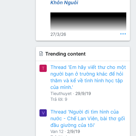
Lang Thư Quán
Khôn Nguôi
•••
27/3/26
Trending content
Nguồn thơ (gõ từ khoá): Nhất
Thread 'Em hãy viết thư cho một
T
Lang Thư Quán
người bạn ở trường khác để hỏi
thăm và kể về tình hình học tập
của mình.'
Tieuthuyet
29/9/19
Trả lời: 9
Thread 'Người đi tìm hình của
V
nước - Chế Lan Viên, bài thơ gối
đầu giường của tôi'
Van 12
2/9/19