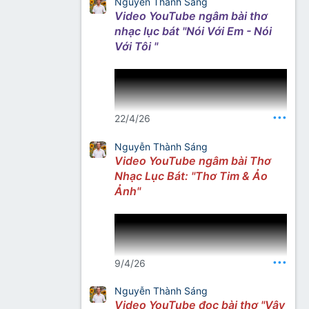
Nguyễn Thành Sáng
Video YouTube ngâm bài thơ
nhạc lục bát "Nói Với Em - Nói
Với Tôi "
•••
22/4/26
Nguyễn Thành Sáng
Video YouTube ngâm bài Thơ
Nhạc Lục Bát: "Thơ Tim & Ảo
Nguồn: Thơ Nhạc Nhất Lang
Ảnh"
Facebook
•••
9/4/26
Nguyễn Thành Sáng
Video YouTube đọc bài thơ "Vậy