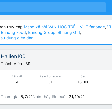
ạn truy cập
Mạng xã hội VĂN HỌC TRẺ
-
VHT fanpage
,
VH
:
Bhnong Food
,
Bhnong Group
,
Bhnong Girl
,
sử dụng diễn đàn
Hailien1001
Thành Viên
·
39
Bài viết
Reaction score
Sao
56
31
18,000
Tham gia
5/7/21
Nhìn thấy lần cuối
21/10/21