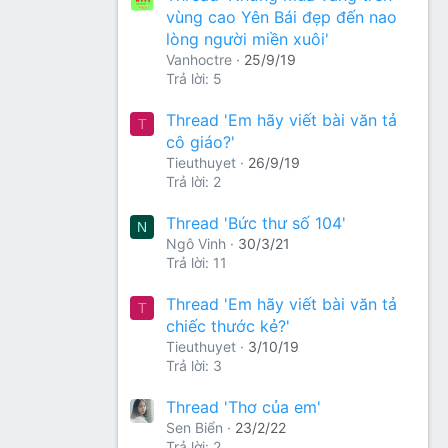
vùng cao Yên Bái đẹp đến nao
lòng người miền xuôi'
Vanhoctre
25/9/19
Trả lời: 5
Thread 'Em hãy viết bài văn tả
T
cô giáo?'
Tieuthuyet
26/9/19
Trả lời: 2
Thread 'Bức thư số 104'
N
Ngô Vinh
30/3/21
Trả lời: 11
Thread 'Em hãy viết bài văn tả
T
chiếc thước kẻ?'
Tieuthuyet
3/10/19
Trả lời: 3
Thread 'Thơ của em'
Sen Biển
23/2/22
Trả lời: 2