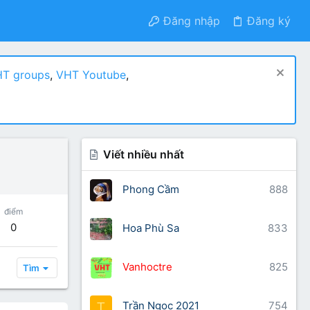
Đăng nhập
Đăng ký
T groups
,
VHT Youtube
,
Viết nhiều nhất
Phong Cầm
888
điểm
0
Hoa Phù Sa
833
Vanhoctre
825
Tìm
Trần Ngọc 2021
754
T