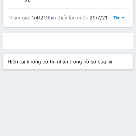
Tham gia
1/4/21
Nhìn thấy lần cuối
29/7/21
Tìm
All content
Bài viết trên hồ sơ
Các bài viết
Gi
Hiện tại không có tin nhắn trong hồ sơ của liii.