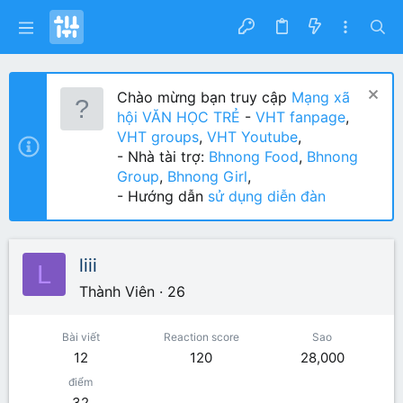
Chào mừng bạn truy cập
Mạng xã
hội VĂN HỌC TRẺ
-
VHT fanpage
,
VHT groups
,
VHT Youtube
,
- Nhà tài trợ:
Bhnong Food
,
Bhnong
Group
,
Bhnong Girl
,
- Hướng dẫn
sử dụng diễn đàn
liii
L
Thành Viên
·
26
Bài viết
Reaction score
Sao
12
120
28,000
điểm
32