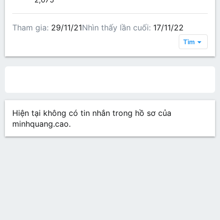
Tham gia
29/11/21
Nhìn thấy lần cuối
17/11/22
Tìm
All content
Bài viết trên hồ sơ
Các bài viết
Gi
Hiện tại không có tin nhắn trong hồ sơ của
minhquang.cao.