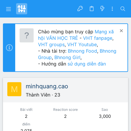
Chào mừng bạn truy cập
Mạng xã
hội VĂN HỌC TRẺ
-
VHT fanpage
,
VHT groups
,
VHT Youtube
,
- Nhà tài trợ:
Bhnong Food
,
Bhnong
Group
,
Bhnong Girl
,
- Hướng dẫn
sử dụng diễn đàn
minhquang.cao
M
Thành Viên
·
23
Bài viết
Reaction score
Sao
2
2
3,000
điểm
2,075