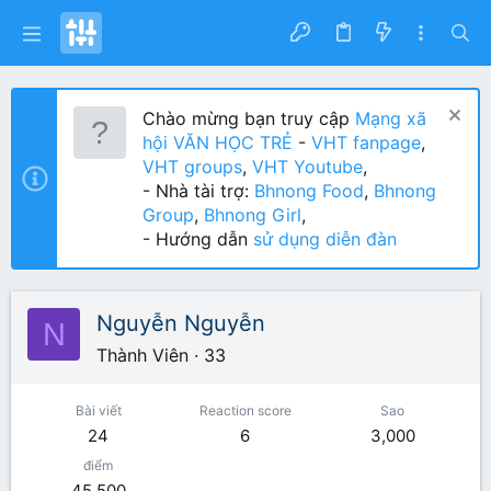
Chào mừng bạn truy cập
Mạng xã
hội VĂN HỌC TRẺ
-
VHT fanpage
,
VHT groups
,
VHT Youtube
,
- Nhà tài trợ:
Bhnong Food
,
Bhnong
Group
,
Bhnong Girl
,
- Hướng dẫn
sử dụng diễn đàn
Nguyễn Nguyễn
N
Thành Viên
·
33
Bài viết
Reaction score
Sao
24
6
3,000
điểm
45,500