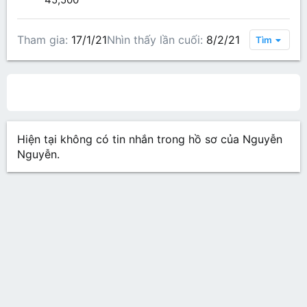
Tham gia
17/1/21
Nhìn thấy lần cuối
8/2/21
Tìm
All content
Bài viết trên hồ sơ
Các bài viết
Gi
Hiện tại không có tin nhắn trong hồ sơ của Nguyễn
Nguyễn.