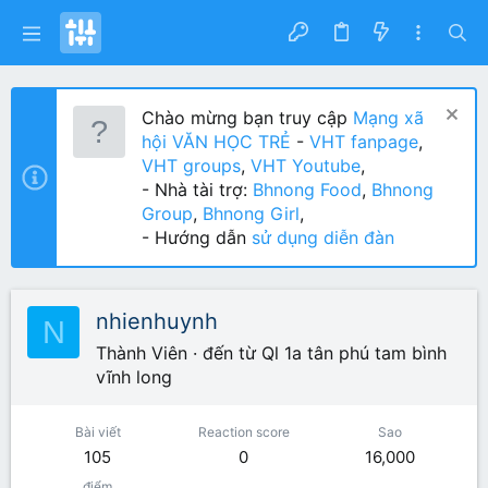
Chào mừng bạn truy cập
Mạng xã
hội VĂN HỌC TRẺ
-
VHT fanpage
,
VHT groups
,
VHT Youtube
,
- Nhà tài trợ:
Bhnong Food
,
Bhnong
Group
,
Bhnong Girl
,
- Hướng dẫn
sử dụng diễn đàn
nhienhuynh
N
Thành Viên
·
đến từ
Ql 1a tân phú tam bình
vĩnh long
Bài viết
Reaction score
Sao
105
0
16,000
điểm