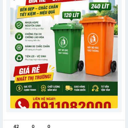
cấp, chịu nắng mưa tốt và sử dụng lâu dài.
CUNG CẤP THÙNG RÁC NHỰA CHẤT LƯỢNG CAO
Chuyên phân phối các loại thùng rác nhựa HDPE:
• Thùng rác 120 lít
• Thùng rác 240 lít
• Thùng rác 660 lít
Ưu điểm nổi bật:
Nhựa nguyên sinh bền chắc
Không bay màu, chống ăn mòn
Thiết kế hiện đại, dễ vệ sinh
Bánh xe chịu lực tốt
Thích hợp sử dụng ngoài trời
Giá cạnh tranh – hỗ trợ khách sỉ & dự án
Giao hàng tận nơi toàn quốc
Liên hệ tư vấn và báo giá: 0911082000
1. Thùng rác 120 lít, 240 lít
- Kích thước: 550x 490x 930mm ( thùng rác 120 lít)
- Kích thước: 740x 600x 1015 mm ( thùng rác 240 lít)
- Chất liệu: Nhựa HDPE, Composite
- Màu sắc: xanh, cam, vàng, đỏ
- Mẫu mã: 2 bánh xe, nắp kín
42
0
0
- Chất lượng: mới 100%