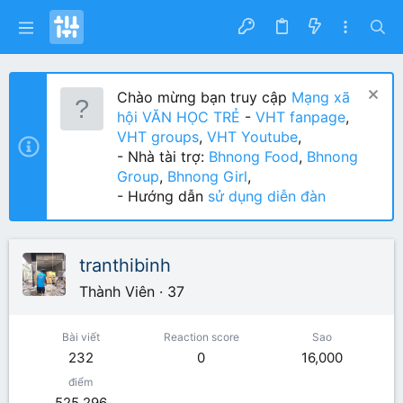
Chào mừng bạn truy cập
Mạng xã
hội VĂN HỌC TRẺ
-
VHT fanpage
,
VHT groups
,
VHT Youtube
,
- Nhà tài trợ:
Bhnong Food
,
Bhnong
Group
,
Bhnong Girl
,
- Hướng dẫn
sử dụng diễn đàn
tranthibinh
Thành Viên
·
37
Bài viết
Reaction score
Sao
232
0
16,000
điểm
525,296