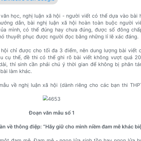
văn học, nghị luận xã hội - người viết có thể dựa vào bài 
ướng dẫn, bài nghị luận xã hội hoàn toàn buộc người vi
của mình, có thể đúng hay chưa đúng, được số đông chấ
nó thuyết phục được người đọc bằng những lí lẽ xác đáng.
 hội chỉ được cho tối đa 3 điểm, nên dung lượng bài viết
u cụ thể, đề thi có thể ghi rõ bài viết không vượt quá 20
dài, thí sinh cần phải chú ý thời gian để không bị phân tá
bài làm khác.
mẫu về nghị luận xã hội (dành riêng cho các bạn thi TH
Đoạn văn mẫu số 1
àn về thông điệp: “Hãy giữ cho mình niềm đam mê khác biệ
 một đam mê. Đam mê - ngọn lửa sinh tồn hay ngọn lửa h