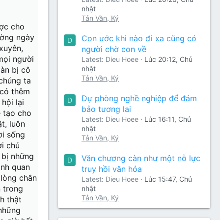
nhật
Tản Văn, Ký
ược cho
ường ngày
Con ước khi nào đi xa cũng có
D
xuyên,
người chờ con về
mọi người
Latest: Dieu Hoee
Lúc 20:12, Chủ
nhật
àn bị cô
Tản Văn, Ký
 chúng ta
 có thêm
Dự phòng nghề nghiệp để đảm
D
hội lại
bảo tương lai
ẽ tạo cho
Latest: Dieu Hoee
Lúc 16:11, Chủ
t, luôn
nhật
ời sống
Tản Văn, Ký
ời chủ
 bị những
Văn chương càn như một nỗ lực
D
ình quan
truy hồi văn hóa
 lòng chân
Latest: Dieu Hoee
Lúc 15:47, Chủ
 trong
nhật
Tản Văn, Ký
h thật
 những