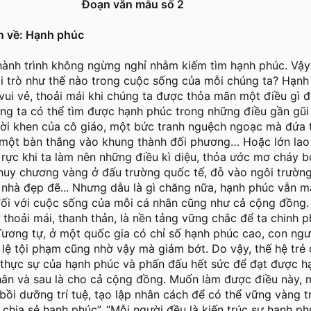
Đoạn văn mẫu số 2
n về: Hạnh phúc
hành trình không ngừng nghỉ nhằm kiếm tìm hạnh phúc. Vậy
ai trò như thế nào trong cuộc sống của mỗi chúng ta? Hạnh
i vui vẻ, thoải mái khi chúng ta được thỏa mãn một điều gì đ
ng ta có thể tìm được hạnh phúc trong những điều gần gũi
lời khen của cô giáo, một bức tranh nguệch ngoạc mà đứa t
một bàn thắng vào khung thành đối phương… Hoặc lớn lao 
rực khi ta làm nên những điều kì diệu, thỏa ước mơ cháy 
 huy chương vàng ở đấu trường quốc tế, đỗ vào ngôi trườ
nhà đẹp đẽ... Nhưng dẫu là gì chăng nữa, hạnh phúc vẫn m
đối với cuộc sống của mỗi cá nhân cũng như cả cộng đồng
 thoải mái, thanh thản, là nền tảng vững chắc để ta chinh 
Tương tự, ở một quốc gia có chỉ số hạnh phúc cao, con ngư
ỉ lệ tội phạm cũng nhờ vậy mà giảm bớt. Do vậy, thế hệ trẻ
 thực sự của hạnh phúc và phấn đấu hết sức để đạt được h
hân và sau là cho cả cộng đồng. Muốn làm được điều này, 
ồi dưỡng trí tuệ, tạo lập nhân cách để có thể vững vàng t
chia sẻ hạnh phúc”. “Mỗi người đều là kiến trúc sư hạnh p