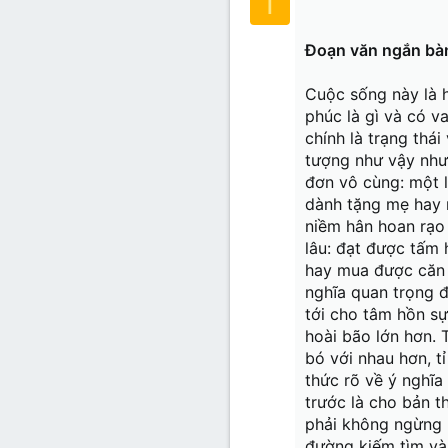
T
Verdana
Đoạn văn ngắn bà
Cuộc sống này là 
phúc là gì và có v
chính là trạng thá
tượng như vậy như
đơn vô cùng: một 
dành tặng mẹ hay 
niềm hân hoan rạo 
lâu: đạt được tấm
hay mua được căn 
nghĩa quan trọng 
tới cho tâm hồn sự
hoài bão lớn hơn. 
bó với nhau hơn, t
thức rõ về ý nghĩa
trước là cho bản t
phải không ngừng b
đường kiếm tìm và 