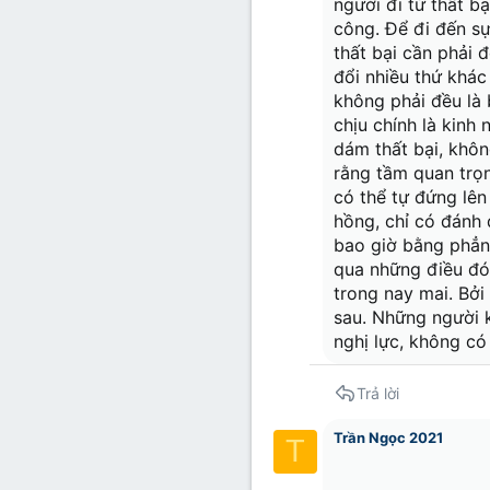
người đi từ thất b
công. Để đi đến sự
thất bại cần phải 
đổi nhiều thứ khác
không phải đều là
chịu chính là kinh
dám thất bại, khôn
rằng tầm quan trọn
có thể tự đứng lê
hồng, chỉ có đánh 
bao giờ bằng phẳng
qua những điều đó 
trong nay mai. Bởi
sau. Những người k
nghị lực, không c
Trả lời
Trần Ngọc 2021
T