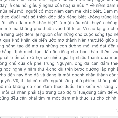
 đây là câu nói giàu ý nghĩa của hoạ sĩ Bửu Ý về niềm đam 
n nữa nếu mỗi người có một niềm đam mê khác biệt. Đam m
, theo đuổi một sở thích độc đáo riêng biệt không trùng lặ
một niềm đam mê khác biệt” là một câu nói khuyên chúng
 mê mà không phụ thuộc vào bất kì ai. Vì sao lại giữ ch
ê riêng biệt đem lại nguồn cảm hứng cho cuộc sống tạo n
 qua khó khăn để biến ước mơ thành hiện thực.Nó giúp t
ừng sáng tạo để mở ra những con đường mới mẻ đạt đến 
 khẳng định mình tạo dấu ân riêng cho bản thân. thêm v
 phát triển của xã hội có nhiều giá trị nhiều thành quả mớ
ông chủ của cà phê Trung Nguyên, ông đã can đảm the
g học nghề y năm thứ 4,cho dù trên bước đường lập nghi
 cho đến nay ông đã và đang là một doanh nhân thành côn
yên Vũ, thì lại có nhiều người sống phù phiếm, không bi
mê mà không có can đảm theo đuổi. Tìm kiếm và sống 
 mỗi cá nhân phải tập trung cao độ trí tuệ,dũng cảm để v
 cũng đều cần phải tìm ra một đam mê thực sự cho chính