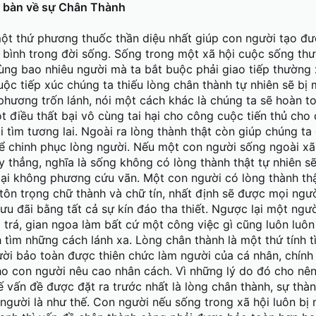
 bàn về sự Chân Thành
một thứ phương thuốc thần diệu nhất giúp con người tạo đ
 bình trong đời sống. Sống trong một xã hội cuộc sống th
ùng bao nhiêu người mà ta bắt buộc phải giao tiếp thường 
ộc tiếp xúc chúng ta thiếu lòng chân thành tự nhiên sẽ bị 
phương trốn lánh, nói một cách khác là chúng ta sẽ hoàn to
ột điều thất bại vô cùng tai hại cho công cuộc tiến thủ cho
 tìm tương lai. Ngoài ra lòng thành thật còn giúp chúng ta
 chinh phục lòng người. Nếu một con người sống ngoài xã 
ay thẳng, nghĩa là sống không có lòng thành thật tự nhiên s
ại không phương cứu vãn. Một con người có lòng thành thậ
tôn trọng chữ thành và chữ tín, nhất định sẽ được mọi ngư
u đãi bằng tất cả sự kín đáo tha thiết. Ngược lại một ngư
o trá, gian ngoa làm bất cứ một công việc gì cũng luôn luôn
tìm những cách lánh xa. Lòng chân thành là một thứ tính t
ời bảo toàn được thiên chức làm người của cá nhân, chính
ho con người nêu cao nhân cách. Vì những lý do đó cho nên
 vấn đề được đặt ra trước nhất là lòng chân thành, sự thàn
 người là như thế. Con người nếu sống trong xã hội luôn bị