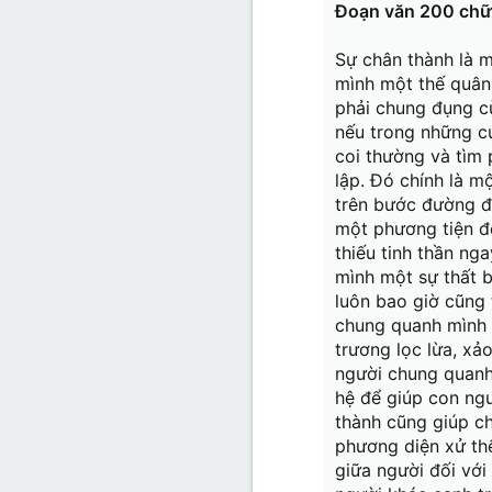
Đoạn văn 200 chữ
Sự chân thành là 
mình một thế quân
phải chung đụng c
nếu trong những cu
coi thường và tìm 
lập. Đó chính là m
trên bước đường đi
một phương tiện để
thiếu tinh thần ng
mình một sự thất b
luôn bao giờ cũng 
chung quanh mình ư
trương lọc lừa, xả
người chung quanh 
hệ để giúp con ngư
thành cũng giúp c
phương diện xử thế
giữa người đối với