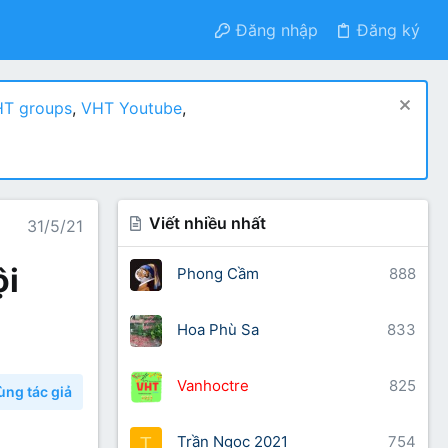
Đăng nhập
Đăng ký
T groups
,
VHT Youtube
,
Viết nhiều nhất
31/5/21
ội
Phong Cầm
888
Hoa Phù Sa
833
Vanhoctre
825
ùng tác giả
Trần Ngọc 2021
754
T