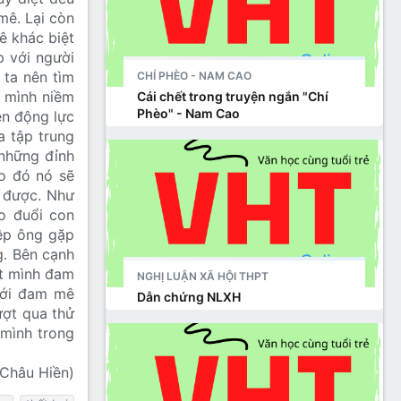
mê. Lại còn
ê khác biệt
p với người
 ta nên tìm
CHÍ PHÈO - NAM CAO
o mình niềm
Cái chết trong truyện ngắn "Chí
Phèo" - Nam Cao
ên động lực
a tập trung
những đỉnh
ào đó nó sẽ
i được. Như
o đuổi con
ệp ông gặp
g. Bên cạnh
ết mình đam
NGHỊ LUẬN XÃ HỘI THPT
với đam mê
Dẫn chứng NLXH
ượt qua thử
 mình trong
(Châu Hiền)​