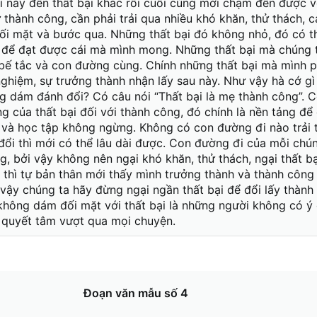
ại này đến thất bại khác rồi cuối cùng mới chạm đến được v
 thành công, cần phải trải qua nhiều khó khăn, thử thách, 
đối mặt và bước qua. Những thất bại đó không nhỏ, đó có t
 để đạt được cái mà mình mong. Những thất bại mà chúng t
 bế tắc và con đường cùng. Chính những thất bại mà mình 
 nghiệm, sự trưởng thành nhận lấy sau này. Như vậy hà cớ g
g dám đánh đổi? Có câu nói “Thất bại là mẹ thành công”. C
g của thất bại đối với thành công, đó chính là nền tảng để
n và học tập không ngừng. Không có con đường đi nào trải 
đổi thì mới có thể lâu dài được. Con đường đi của mỗi chú
, bởi vậy không nên ngại khó khăn, thử thách, ngại thất bại
thì tự bản thân mới thấy mình trưởng thành và thành công
 vậy chúng ta hãy đừng ngại ngần thất bại để đổi lấy thành
hông dám đối mặt với thất bại là những người không có ý 
ó quyết tâm vượt qua mọi chuyện.
Đoạn văn mẫu số 4