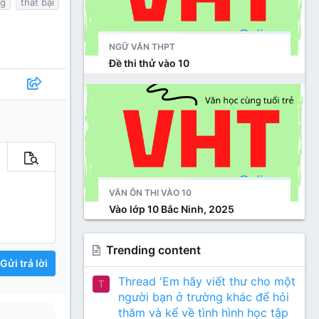
ng
thất bại
NGỮ VĂN THPT
Đề thi thử vào 10
m tùy chọn…
Xem trước
VĂN ÔN THI VÀO 10
Vào lớp 10 Bắc Ninh, 2025
Trending content
Gửi trả lời
Thread 'Em hãy viết thư cho một
T
người bạn ở trường khác để hỏi
thăm và kể về tình hình học tập