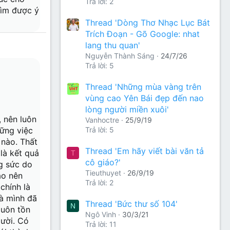
Trả lời: 2
tìm được ý
Thread 'Dòng Thơ Nhạc Lục Bát
Trích Đoạn - Gõ Google: nhat
lang thu quan'
Nguyễn Thành Sáng
24/7/26
Trả lời: 5
Thread 'Những mùa vàng trên
vùng cao Yên Bái đẹp đến nao
lòng người miền xuôi'
, nên luôn
Vanhoctre
25/9/19
Trả lời: 5
hững việc
 nào. Thất
Thread 'Em hãy viết bài văn tả
 là kết quả
T
cô giáo?'
g sức do
Tieuthuyet
26/9/19
ạo nên
Trả lời: 2
chính là
mà mình đã
Thread 'Bức thư số 104'
N
luôn tồn
Ngô Vinh
30/3/21
gười. Có
Trả lời: 11