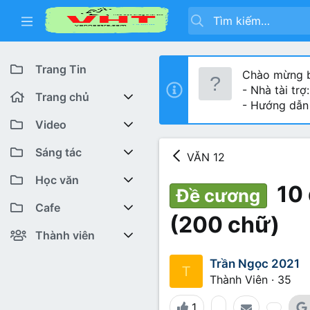
Trang Tin
Chào mừng b
- Nhà tài trợ
Trang chủ
- Hướng dẫn
Diễn đàn
Video
Bài viết mới
Youtube VHT News
Sáng tác
VĂN 12
Có gì mới
Youtube VHT
Cuộc thi viết
Học văn
10 
Đề cương
Tiktok
Trại sáng tác
Lớp 12
Featured content
Cafe
(200 chữ)
Liên hệ BTC
Lớp 11
Cafe Văn chương
Bài viết mới
Thành viên
Lớp 10
Văn Khoa
Đăng ký
Bài mới trên hồ sơ
Trần Ngọc 2021
T
Thành Viên
·
35
Lớp 9
Cảm xúc (tâm sự)
Thành viên trực tuyến
1