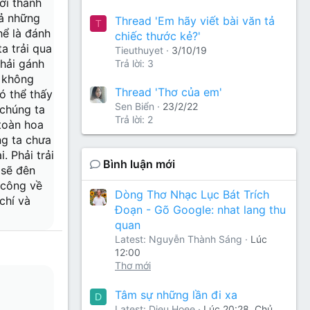
ới thành
cả những
Thread 'Em hãy viết bài văn tả
T
hể là đánh
chiếc thước kẻ?'
a trải qua
Tieuthuyet
3/10/19
phải gánh
Trả lời: 3
ì không
Thread 'Thơ của em'
ó thể thấy
Sen Biển
23/2/22
 chúng ta
Trả lời: 2
toàn hoa
ng ta chưa
. Phải trải
Bình luận mới
 sẽ đên
 công về
Dòng Thơ Nhạc Lục Bát Trích
chí và
Đoạn - Gõ Google: nhat lang thu
quan
Latest: Nguyễn Thành Sáng
Lúc
12:00
Thơ mới
Tâm sự những lần đi xa
D
Latest: Dieu Hoee
Lúc 20:28, Chủ