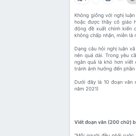
Lớp 8
Thời để nhớ
Bài mới trên hồ sơ
Không giống với nghị luận 
Lớp 7
Mùa yêu đầu
Tìm trong hồ sơ cá nhân
hoặc được thầy cô giáo h
Lớp 6
Thời áo trắng (Nữ sinh)
động đề xuất chính kiến 
không chấp nhận, miễn là 
Văn học 5
Đời sống
Dạng câu hỏi nghị luận xã
Văn học 4
nên quá dài. Trong yêu cầ
Văn hoá
ngắn quả là khó hơn viết 
Văn học 3
tránh ảnh hưởng đến phần 
Ngoại ngữ
Văn học 2
Dưới đây là 10 đoạn văn 
Giáo viên
năm 2021)
Viết đoạn văn (200 chữ) b
“Mỗi người đều phải rước