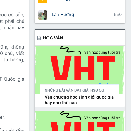
Lan Hương
650
học có sẵn,
ết phải chủ
p nhận hay
HỌC VĂN
 cũng không
0 chữ, viết
n tư tưởng,
PT Quốc gia
NHỮNG BÀI VĂN ĐẠT GIẢI HSG QG
Văn chương học sinh giỏi quốc gia
hay như thế nào..
t”.
ủy diệt đều