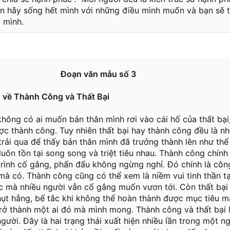
ên hãy sống hết mình với những điều mình muốn và bạn sẽ 
 mình.
Đoạn văn mẫu số 3
 về Thành Công và Thất Bại
hông có ai muốn bản thân mình rơi vào cái hố của thất bại
c thành công. Tuy nhiên thất bại hay thành công đều là n
trải qua để thấy bản thân mình đã trưởng thành lên như thế
luôn tồn tại song song và triệt tiêu nhau. Thành công chính
trình cố gắng, phấn đấu không ngừng nghỉ. Đó chính là côn
mà có. Thành công cũng có thể xem là niềm vui tinh thần t
c mà nhiều người vẫn cố gắng muốn vươn tới. Còn thất bại 
 hụt hẫng, bế tắc khi không thể hoàn thành được mục tiêu 
trở thành một ai đó mà mình mong. Thành công và thất bại 
gười. Đây là hai trạng thái xuất hiện nhiều lần trong một n