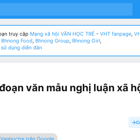
ạn truy cập
Mạng xã hội VĂN HỌC TRẺ
-
VHT fanpage
,
VH
:
Bhnong Food
,
Bhnong Group
,
Bhnong Girl
,
sử dụng diễn đàn
đoạn văn mẫu nghị luận xã h
C
Vanhoctre trên Google