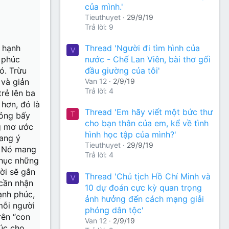
của mình.'
Tieuthuyet
29/9/19
Trả lời: 9
 hạnh
Thread 'Người đi tìm hình của
V
 phúc
nước - Chế Lan Viên, bài thơ gối
ó. Trừu
đầu giường của tôi'
 và giản
Van 12
2/9/19
Trả lời: 4
rẻ lên ba
hơn, đó là
Thread 'Em hãy viết một bức thư
T
bỏng bấy
cho bạn thân của em, kể về tình
ng mơ ước
hình học tập của mình?'
ang ý
Tieuthuyet
29/9/19
. Nó mang
Trả lời: 4
phục những
ời sẽ gắn
Thread 'Chủ tịch Hồ Chí Minh và
V
 cần nhận
10 dự đoán cực kỳ quan trọng
ạnh phúc,
ảnh hưởng đến cách mạng giải
mỗi người
phóng dân tộc'
rên “con
Van 12
2/9/19
húc cho