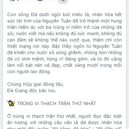
Con sông Đà dưới ngòi bút miêu tả, nhân hóa hết
sức tài tình của Nguyễn Tuân đã trở thành một hung
thần hiểm ác với ba trùng vi hiểm trở của những đá
sỏi, nước xiết mà nếu không đủ sức manh, không đủ
can đảm sẽ không thể nào vượt qua, thậm chí còn
thiệt mạng nơi này. Bậc thầy ngôn từ Nguyễn Tuân
đã khiến cho nước xô sóng ghềnh, những hòn những
đá có sinh mệnh, hùng vĩ đáng gờm, và từ đó càng
làm nổi bật nên vẻ đẹp, chất vàng mười trong mỗi
con người lao động.
Chúng thủy giai đông tầu,
Đà Giang độc bắc lưu.
TRÙNG VI THẠCH TRẬN THỨ NHẤT
Ở trùng vi thạch trận thứ nhất, người đọc đặc biệt
ấn tượng với những câu văn tả đá được nhân hóa
như một đội quân: “đá tảng, đá hòn”..; “đá tiền vệ”