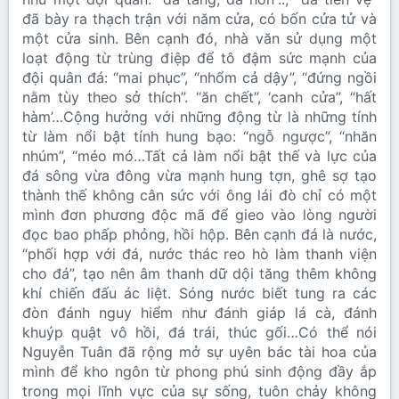
đã bày ra thạch trận với năm cửa, có bốn cửa tử và
một cửa sinh. Bên cạnh đó, nhà văn sử dụng một
loạt động từ trùng điệp để tô đậm sức mạnh của
đội quân đá: “mai phục”, “nhổm cả dậy”, “đứng ngồi
nằm tùy theo sở thích”. “ăn chết”, ‘canh cửa”, “hất
hàm’…Cộng hưởng với những động từ là những tính
từ làm nổi bật tính hung bạo: “ngỗ ngược”, “nhăn
nhúm”, “méo mó…Tất cả làm nổi bật thế và lực của
đá sông vừa đông vừa mạnh hung tợn, ghê sợ tạo
thành thế không cân sức với ông lái đò chỉ có một
mình đơn phương độc mã để gieo vào lòng người
đọc bao phấp phỏng, hồi hộp. Bên cạnh đá là nước,
“phối hợp với đá, nước thác reo hò làm thanh viện
cho đá”, tạo nên âm thanh dữ dội tăng thêm không
khí chiến đấu ác liệt. Sóng nước biết tung ra các
đòn đánh nguy hiểm như đánh giáp lá cà, đánh
khuýp quật vô hồi, đá trái, thúc gối…Có thể nói
Nguyễn Tuân đã rộng mở sự uyên bác tài hoa của
mình để kho ngôn từ phong phú sinh động đầy ắp
trong mọi lĩnh vực của sự sống, tuôn chảy không