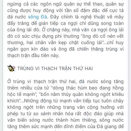
ngừng cả các ngôn ngữ quân sự thể thao, quân sự
cũng được huy động với tần số đậm đặc để cực tả
đá nước
sông Đà
. Đây chính là nghệ thuật vẽ mây
đẩy trăng để gián tiếp ca ngợi chí dũng song toàn
của ông lái đò. Ở chặng này, nhà văn ca ngợi ông lái
đò có sức chịu đựng phi thường “ông đò cố nén vết
thương, hai chân vẫn kẹp chặt cuống lái”…chỉ huy
ngắn gọn kín đáo và ông đã chiến thắng trùng vi
thạch trận đầu tiên này.
TRÙNG VI THẠCH TRẬN THỨ HAI
Ở trùng vi thạch trận thứ hai, đá nước sóng tăng
thêm nhiều cửa tử “dòng thác hùm beo đang hồng
hộc tế mạnh”, “bốn năm thủy quân không ngớt khiêu
khích”…Những động từ mạnh vẫn tiếp tục tuôn chảy
không ngớt trên những trang văn cộng hưởng với
phép tu từ so sánh nhân hóa rất độc đáo giúp nhà
văn biến sóng nước thành hùm thiêng, sông nước
tăng thêm sức mạnh đến đỉnh điểm của Đà giang để