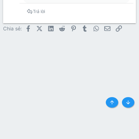
Trả lời
Facebook
X (Twitter)
LinkedIn
Reddit
Pinterest
Tumblr
WhatsApp
Email
Link
Chia sẻ:
Top
Botto
Liên hệ
Quy định và Nội quy
Privacy policy
Trợ giúp