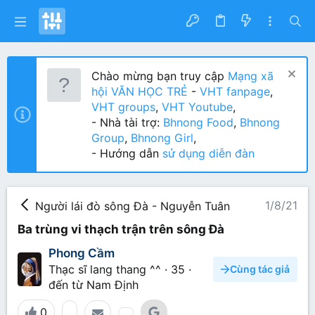
Chào mừng bạn truy cập
Mạng xã
hội VĂN HỌC TRẺ
-
VHT fanpage
,
VHT groups
,
VHT Youtube
,
- Nhà tài trợ:
Bhnong Food
,
Bhnong
Group
,
Bhnong Girl
,
- Hướng dẫn
sử dụng diễn đàn
1/8/21
Người lái đò sông Đà - Nguyễn Tuân
Ba trùng vi thạch trận trên sông Đà
Phong Cầm
Thạc sĩ lang thang ^^
·
35
·
Cùng tác giả
đến từ
Nam Định
0