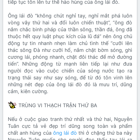
tiếp tục tôn lên tư thế hào hùng của ông lái đò.
Ông lái đò “không chút nghỉ tay, nghỉ mắt phá luôn
vòng vây thứ hai và đổi luôn chiến thuật”, “ông đò
nắm chắc binh pháp của thần sông, thần đá, ông đã
thuộc hết quy luật phục kích của lũ đá” nên ông chủ
động tự tin nhanh nhẹn làm chủ tình thế “cưỡi lên
thác sông Đà như cưỡi hổ, nắm chặt bờm sóng, ghì
cương lái, phóng nhanh, chặt đôi thác để mở đường
tiến”. Những động từ mạnh liên tiếp lại như đưa
người đọc vào cuộc chiến của sóng nước tạo ra
trạng thái say như say sóng, để từ đó tôn vinh lên
những nét đẹp của ông lái đò đó là mưu trí, dũng
cảm, kiên cường.
TRÙNG VI THẠCH TRẬN THỨ BA
Nếu ở cuộc giao tranh thứ nhất và thứ hai, Nguyễn
Tuân cực tả vẻ đẹp trí dũng song toàn và phẩm
chất anh hùng của
ông lái đò
thì ở chặng thứ ba này
Nguyễn Tuân muốn cho người đọc thấy tay lái ra