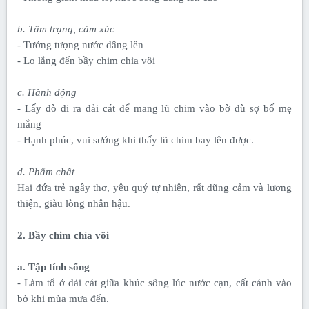
b. Tâm trạng, cảm xúc
- Tưởng tượng nước dâng lên
- Lo lắng đến bầy chim chìa vôi
c. Hành động
- Lấy đò đi ra dải cát để mang lũ chim vào bờ dù sợ bố mẹ
mắng
- Hạnh phúc, vui sướng khi thấy lũ chim bay lên được.
d. Phẩm chất
Hai đứa trẻ ngây thơ, yêu quý tự nhiên, rất dũng cảm và lương
thiện, giàu lòng nhân hậu.
2. Bầy chim chìa vôi
a. Tập tính sống
- Làm tổ ở dải cát giữa khúc sông lúc nước cạn, cất cánh vào
bờ khi mùa mưa đến.