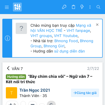
Chào mừng bạn truy cập
Mạng xã
hội VĂN HỌC TRẺ
-
VHT fanpage
,
VHT groups
,
VHT Youtube
,
- Nhà tài trợ:
Bhnong Food
,
Bhnong
Group
,
Bhnong Girl
,
- Hướng dẫn
sử dụng diễn đàn
2/7/22
VĂN 7
“Bầy chim chìa vôi” – Ngữ văn 7 –
Hướng dẫn
Kết nối tri thức
Trần Ngọc 2021
T
Cùng tác giả
Thành Viên
·
35