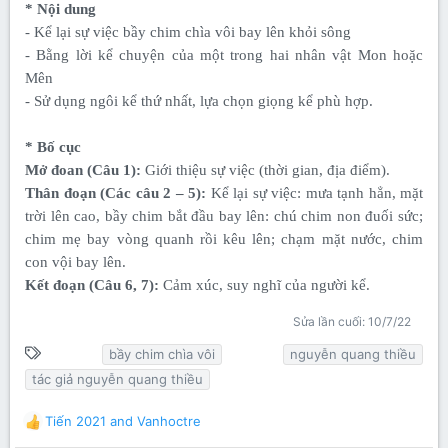
* Nội dung
- Kể lại sự việc bầy chim chìa vôi bay lên khỏi sông
- Bằng lời kể chuyện của một trong hai nhân vật Mon hoặc
Mên
- Sử dụng ngôi kể thứ nhất, lựa chọn giọng kể phù hợp.
* Bố cục
Mở đoan (Câu 1):
Giới thiệu sự việc (thời gian, địa điểm).
Thân đoạn (Các câu 2 – 5):
Kể lại sự việc: mưa tạnh hẳn, mặt
trời lên cao, bầy chim bắt đầu bay lên: chú chim non đuối sức;
chim mẹ bay vòng quanh rồi kêu lên; chạm mặt nước, chim
con vội bay lên.
Kết đoạn (Câu 6, 7):
Cảm xúc, suy nghĩ của người kể.
Sửa lần cuối:
10/7/22
T
bầy chim chìa vôi
nguyễn quang thiều
ừ
tác giả nguyễn quang thiều
k
h
Tiến 2021
and
Vanhoctre
R
ó
e