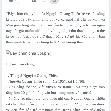
2
“Bầy chim chìa vôi” của Nguyễn Quang Thiều kể về sức sống
kì diệu của bầy chim chìa vôi và ca ngợi hai câu bé Mon và
Mên giàu lòng nhân hậu, tâm hồn trong sáng. Qua truyện ngắn
này, tác giả muốn nhắn nhủ với bạn đọc: thử thách cũng có thể
là cơ hội. Vượt qua thử thách bằng sự nỗ lực của chính bản
thân mình là cách để chúng ta thực sự trưởng thành.
I. Tìm hiểu chung
1. Tác giả Nguyễn Quang Thiều
- Nguyễn Quang Thiều sinh năm 1957, tại Hà Nội.
- Ông sáng tác thơ, viết truyện, vẽ tranh… và từng được trao
tặng hơn 20 giải thưởng văn học trong nước và quốc tế.
- Những tác phẩm viết cho thiếu nhi của Nguyễn Quang Thiều
rất chân thực, gần gũi với cuộc sống đời thường; thể hiện được
vẻ đẹp tâm hồn trẻ thơ nhạy cảm, trong sáng, tràn đầy niềm