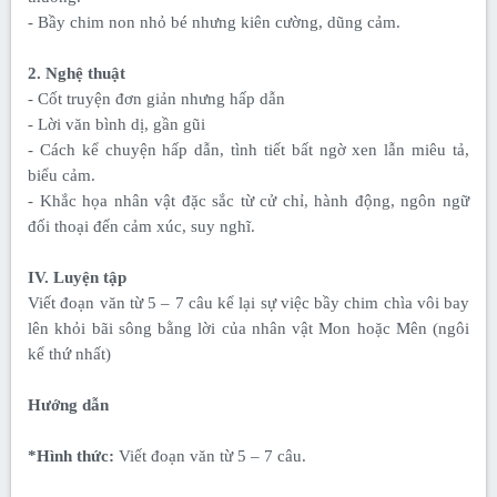
- Bầy chim non nhỏ bé nhưng kiên cường, dũng cảm.
2. Nghệ thuật
- Cốt truyện đơn giản nhưng hấp dẫn
- Lời văn bình dị, gần gũi
- Cách kể chuyện hấp dẫn, tình tiết bất ngờ xen lẫn miêu tả,
biểu cảm.
- Khắc họa nhân vật đặc sắc từ cử chỉ, hành động, ngôn ngữ
đối thoại đến cảm xúc, suy nghĩ.
IV. Luyện tập
Viết đoạn văn từ 5 – 7 câu kể lại sự việc bầy chim chìa vôi bay
lên khỏi bãi sông bằng lời của nhân vật Mon hoặc Mên (ngôi
kể thứ nhất)
Hướng dẫn
*Hình thức:
Viết đoạn văn từ 5 – 7 câu.