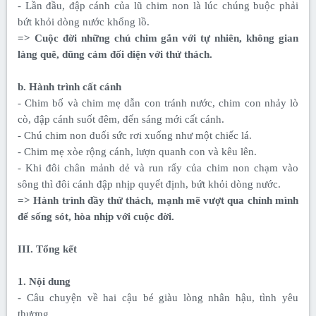
- Lần đầu, đập cánh của lũ chim non là lúc chúng buộc phải
bứt khỏi dòng nước khổng lồ.
=> Cuộc đời những chú chim gắn với tự nhiên, không gian
làng quê, dũng cảm đối diện với thử thách.
b. Hành trình cất cánh
- Chim bố và chim mẹ dẫn con tránh nước, chim con nhảy lò
cò, đập cánh suốt đêm, đến sáng mới cất cánh.
- Chú chim non đuối sức rơi xuống như một chiếc lá.
- Chim mẹ xòe rộng cánh, lượn quanh con và kêu lên.
- Khi đôi chân mảnh dẻ và run rẩy của chim non chạm vào
sông thì đôi cánh đập nhịp quyết định, bứt khỏi dòng nước.
=> Hành trình đầy thử thách, mạnh mẽ vượt qua chính mình
để sống sót, hòa nhịp với cuộc đời.
III. Tổng kết
1. Nội dung
- Câu chuyện về hai cậu bé giàu lòng nhân hậu, tình yêu
thương.