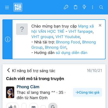
Chào mừng bạn truy cập
Mạng xã
hội VĂN HỌC TRẺ
-
VHT fanpage
,
VHT groups
,
VHT Youtube
,
- Nhà tài trợ:
Bhnong Food
,
Bhnong
Group
,
Bhnong Girl
,
- Hướng dẫn
sử dụng diễn đàn
16/10/21
Kĩ năng bổ trợ sáng tác
Cách viết mô tả trong truyện
Phong Cầm
Thạc sĩ lang thang ^^
·
35
·
Cùng tác giả
đến từ
Nam Định
0