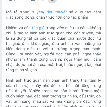
Mô tả trong
truyện
/
tiểu thuyết
sẽ giúp tạo cảm
giác sống động, chân thực hơn cho tác phẩm
Nhiệm vụ của
tác giả
trong việc miêu tả cảnh không
chỉ là tạo ra hình ảnh trực quan cho cốt truyện, mà
là sử dụng tất cả các giác quan của người đọc, từ
thị giác đến khứu giác, đưa anh ta vào những sự
kiện đang diễn ra với trí tưởng tượng của mình.
Cùng với nhân vật, người đọc cần phải nghe thấy
những âm thanh xung quanh, ngửi thấy mùi, cảm
nhận được hơi ấm của mặt trời, hoặc ngược lại, phải
rùng mình vì lạnh.
Hình ảnh trực quan nên phản ánh trạng thái tâm lý
của nhân vật - hãy nhớ đến chi tiết nổi tiếng trong
tiểu thuyết "Chiến tranh và hòa bình". Trong một
cuốn sách hay, các hiện tượng tự nhiên, cấu trúc, đồ
vật, ánh sáng, màu sắc và mùi không chỉ đặc trưng
cho khu vực xung quanh mà còn nhấn mạnh trạng