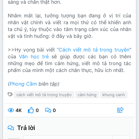
sáng và chân thật hơn.
Nhắm mắt lại, tưởng tượng bạn đang ở vị trí của
nhân vật chính và viết ra mọi thứ có thể khiến anh
ta chú ý, tùy thuộc vào tâm trạng cảm xúc của nhân
vật và tình huống: ở đây và bây giờ.
>>Hy vọng bài viết
"Cách viết mô tả trong truyện
"
của
Văn học trẻ
sẽ giúp được các bạn có thêm
những mẹo để tìm cảm hứng, viết mô tả trong tác
phẩm của mình một cách chân thực, hữu ích nhất.
(
Phong Cầm
biên tập)
T
cách viết mô tả trong truyện
cảm hứng
khung canh
ừ
k
4K
0
0
h
ó
Trả lời
a