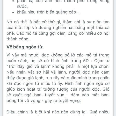
phản xạ của ánh đèn thành phố trong vũng
nước,
khẩu hiệu trên biển quảng cáo ...
Nó có thể là bất cứ thứ gì, thậm chí là sự giòn tan
của một lớp vỏ đường nghiền nát bằng một thìa cà
phê. Các mô tả càng gợi cảm, càng có nhiều cơ hội
thành công.
Vẽ bằng ngôn từ​
Vì vậy mà người đọc không bỏ lỡ các mô tả trong
cuốn sách, họ sẽ có hình ảnh trong 5D . Cụm từ
"Trời đầy gió và lạnh" không phải là một lựa chọn.
Nếu nhân vật sợ hãi và lạnh, người đọc nên cảm
thấy được gió lạnh, run rẩy và quấn mình trong chăn
khi đọc ngôn từ miêu tả ấy. Hình ảnh ngôn ngữ sẽ
giúp kích hoạt trí tưởng tượng của người đọc. Gió
sẽ quật ngã bạn, tuyết vụn - đâm vào mặt bạn,
bóng tối vô vọng - gây ra tuyệt vọng.
Điều chính là biết khi nào nên dừng lại. Quá nhiều