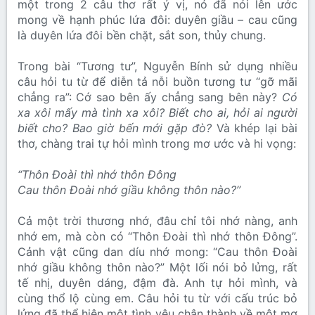
một trong 2 câu thơ rất ý vị, nó đã nói lên ước
mong về hạnh phúc lứa đôi: duyên giầu – cau cũng
là duyên lứa đôi bền chặt, sắt son, thủy chung.
Trong bài “Tương tư”, Nguyễn Bính sử dụng nhiều
câu hỏi tu từ để diễn tả nỗi buồn tương tư “gỡ mãi
chẳng ra”: Cớ sao bên ấy chẳng sang bên này?
Có
xa xôi mấy mà tình xa xôi? Biết cho ai, hỏi ai người
biết cho? Bao giờ bến mới gặp đò?
Và khép lại bài
thơ, chàng trai tự hỏi mình trong mơ ước và hi vọng:
“Thôn Đoài thì nhớ thôn Đông
Cau thôn Đoài nhớ giầu không thôn nào?’’
Cả một trời thương nhớ, đâu chỉ tôi nhớ nàng, anh
nhớ em, mà còn có “Thôn Đoài thì nhớ thôn Đông”.
Cảnh vật cũng dan díu nhớ mong: “Cau thôn Đoài
nhớ giầu không thôn nào?” Một lối nói bỏ lửng, rất
tế nhị, duyên dáng, đậm đà. Anh tự hỏi mình, và
cùng thổ lộ cùng em. Câu hỏi tu từ với cấu trúc bỏ
lửng đã thể hiện một tình yêu chân thành về một mơ