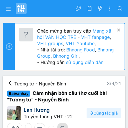
Chào mừng bạn truy cập
Mạng xã
hội VĂN HỌC TRẺ
-
VHT fanpage
,
VHT groups
,
VHT Youtube
,
- Nhà tài trợ:
Bhnong Food
,
Bhnong
Group
,
Bhnong Girl
,
- Hướng dẫn
sử dụng diễn đàn
3/9/21
Tương tư - Nguyễn Bính
Cảm nhận bốn câu thơ cuối bài
Baivanhay
"Tương tư" - Nguyễn Bính
Lan Hương
Cùng tác giả
Truyền thông VHT
·
22