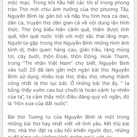
mộc mạc. Trong khi hầu hết các thi sĩ trong phong
trào Thơ mới chịu ảnh hưởng của thơ phương Tây,
Nguyễn Bính lại gắn bó và hấp thụ tinh hoa ca dao,
dân ca, truyện thơ dân gian cả về nội dung lẫn hình
thức. Thơ ông biểu hiện cảnh quê, thắm được tình
quê, hồn quê nước Việt với một sắc thái lãng mạn.
Người ta gặp trong thơ Nguyễn Bính những hình ảnh
bình dị, thân quen: hàng cau, giàn trầu, rặng mùng
tơi, cây bưởi, thôn Đoài, thôn Đông. Hoài Thanh,
trong “Thi nhân Việt Nam” cho biết, Nguyễn Bính
vào tuổi 20 đã làm gần một ngàn bài thơ. Nguyễn
Bính sử dụng nhiều loại thơ, điệu thơ, nhưng thành
công nhất là thơ lục bát. Ở những bài thơ ấy, “ ta
bỗng thấy vườn cau bụi chuối là hoàn cảnh tự nhiên
của ta”, ta cảm thấy một điều đáng quý vô ngần, đó
là “hồn xưa của đất nước”.
Bài thơ Tương tư của Nguyễn Bính là một trong
những bài thơ hay nhất viết về tình yêu. Kết thú bài
thơ, nhà thơ đặt ra câu hỏi khiến người đọc, những