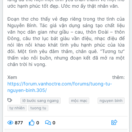
ước hạnh phúc tốt đẹp. Ước mơ ấy thật nhân văn.
Đoạn thơ cho thấy vẻ đẹp riêng trong thơ tình của
Nguyễn Bính. Tác giá vận dụng sáng tạo chất liệu
văn học dân gian như giầu – cau, thôn Đoài – thôn
Đông, câu thơ lục bát giàu vần điệu, nhạc điệu để
nói lên nỗi khao khát tình yêu hạnh phúc của lứa
đôi. Một tình yêu đằm thắm, chân quê. “Tương tư”
thấm vào nỗi buồn, nhưng đoạn kết đã mở ra một
chân trời hi vọng.
Xem thêm:
https://forum.vanhoctre.com/forums/tuong-tu-
nguyen-binh.305/
T
lỡ bước sang ngang
mộc mạc
nguyen binh
ừ
tự nhiên
tuong tu
k
h
877
0
0
ó