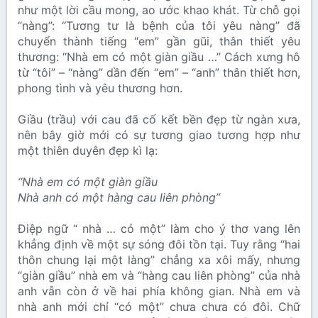
như một lời cầu mong, ao ước khao khát. Từ chỗ gọi
“nàng”: “Tương tư là bệnh của tôi yêu nàng” đã
chuyển thành tiếng “em” gần gũi, thân thiết yêu
thương: “Nhà em có một giàn giầu …” Cách xưng hô
từ “tôi” – “nàng” dần đến “em” – “anh” thân thiết hơn,
phong tình và yêu thương hơn.
Giầu (trầu) với cau đã cố kết bền đẹp từ ngàn xưa,
nên bây giờ mới có sự tương giao tương hợp như
một thiên duyên đẹp kì lạ:
“Nhà em có một giàn giầu
Nhà anh có một hàng cau liên phòng”
Điệp ngữ “ nhà … có một” làm cho ý thơ vang lên
khẳng định về một sự sóng đôi tồn tại. Tuy rằng “hai
thôn chung lại một làng” chẳng xa xôi mấy, nhưng
“giàn giầu” nhà em và “hàng cau liên phòng” của nhà
anh vẫn còn ở về hai phía không gian. Nhà em và
nhà anh mới chỉ “có một” chưa chưa có đôi. Chữ