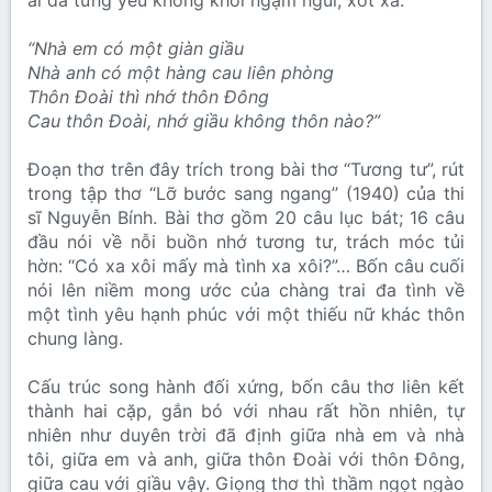
ai đã từng yêu không khỏi ngậm ngùi, xót xa:
“Nhà em có một giàn giầu
Nhà anh có một hàng cau liên phòng
Thôn Đoài thì nhớ thôn Đông
Cau thôn Đoài, nhớ giầu không thôn nào?”
Đoạn thơ trên đây trích trong bài thơ “Tương tư”, rút
trong tập thơ “Lỡ bước sang ngang’’ (1940) của thi
sĩ Nguyễn Bính. Bài thơ gồm 20 câu lục bát; 16 câu
đầu nói về nỗi buồn nhớ tương tư, trách móc tủi
hờn: “Có xa xôi mấy mà tình xa xôi?”… Bốn câu cuối
nói lên niềm mong ước của chàng trai đa tình về
một tình yêu hạnh phúc với một thiếu nữ khác thôn
chung làng.
Cấu trúc song hành đối xứng, bốn câu thơ liên kết
thành hai cặp, gắn bó với nhau rất hồn nhiên, tự
nhiên như duyên trời đã định giữa nhà em và nhà
tôi, giữa em và anh, giữa thôn Đoài với thôn Đông,
giữa cau với giầu vậy. Giọng thơ thì thầm ngọt ngào