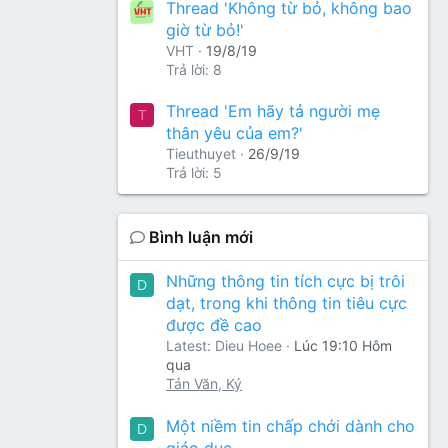
Thread 'Không từ bỏ, không bao
giờ từ bỏ!'
VHT
19/8/19
Trả lời: 8
Thread 'Em hãy tả người mẹ
T
thân yêu của em?'
Tieuthuyet
26/9/19
Trả lời: 5
Bình luận mới
Những thông tin tích cực bị trôi
D
dạt, trong khi thông tin tiêu cực
được đề cao
Latest: Dieu Hoee
Lúc 19:10 Hôm
qua
Tản Văn, Ký
Một niềm tin chấp chới dành cho
D
giáo dục