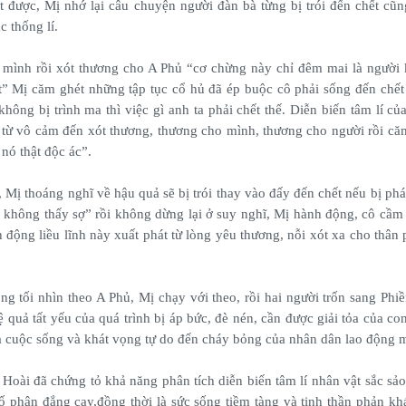
 được, Mị nhớ lại câu chuyện người đàn bà từng bị trói đến chết cũ
c thống lí.
mình rồi xót thương cho A Phủ “cơ chừng này chỉ đêm mai là người k
hết” Mị căm ghét những tập tục cổ hủ đã ép buộc cô phải sống đến chết
ông bị trình ma thì việc gì anh ta phải chết thế. Diễn biến tâm lí củ
í, từ vô cảm đến xót thương, thương cho mình, thương cho người rồi că
nó thật độc ác”.
, Mị thoáng nghĩ về hậu quả sẽ bị trói thay vào đấy đến chết nếu bị ph
 không thấy sợ” rồi không dừng lại ở suy nghĩ, Mị hành động, cô cầ
h động liều lĩnh này xuất phát từ lòng yêu thương, nỗi xót xa cho thân
ng tối nhìn theo A Phủ, Mị chạy với theo, rồi hai người trốn sang Phi
quả tất yếu của quá trình bị áp bức, đè nén, cần được giải tỏa của co
a cuộc sống và khát vọng tự do đến cháy bỏng của nhân dân lao động m
Hoài đã chứng tỏ khả năng phân tích diễn biến tâm lí nhân vật sắc sảo,
ố phận đắng cay,đồng thời là sức sống tiềm tàng và tinh thần phản kh