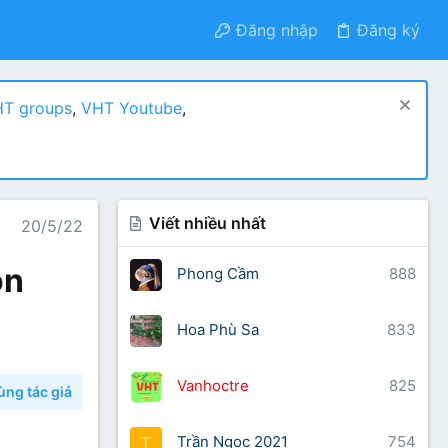
Đăng nhập
Đăng ký
T groups
,
VHT Youtube
,
Viết nhiều nhất
20/5/22
ồn
Phong Cầm
888
Hoa Phù Sa
833
Vanhoctre
825
ùng tác giả
Trần Ngọc 2021
754
T