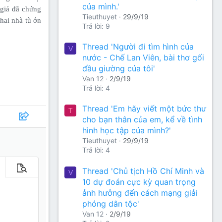
của mình.'
 giả đã chứng
Tieuthuyet
29/9/19
hai nhà tù ớn
Trả lời: 9
Thread 'Người đi tìm hình của
V
nước - Chế Lan Viên, bài thơ gối
đầu giường của tôi'
Van 12
2/9/19
Trả lời: 4
Thread 'Em hãy viết một bức thư
T
cho bạn thân của em, kể về tình
hình học tập của mình?'
Tieuthuyet
29/9/19
Trả lời: 4
Thread 'Chủ tịch Hồ Chí Minh và
m tùy chọn…
Xem trước
V
10 dự đoán cực kỳ quan trọng
ảnh hưởng đến cách mạng giải
phóng dân tộc'
Van 12
2/9/19