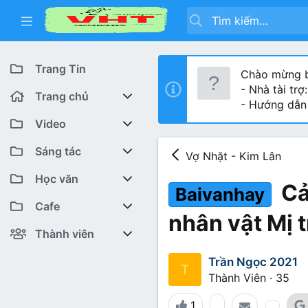
Trang Tin
Chào mừng b
- Nhà tài trợ
Trang chủ
- Hướng dẫn
Diễn đàn
Video
Bài viết mới
Youtube VHT News
Sáng tác
Vợ Nhặt - Kim Lân
Có gì mới
Youtube VHT
Cuộc thi viết
Học văn
Cả
Baivanhay
Tiktok
Trại sáng tác
Lớp 12
Featured content
Cafe
nhân vật Mị 
Liên hệ BTC
Lớp 11
Cafe Văn chương
Bài viết mới
Thành viên
Lớp 10
Văn Khoa
Đăng ký
Bài mới trên hồ sơ
Trần Ngọc 2021
T
Thành Viên
·
35
Lớp 9
Cảm xúc (tâm sự)
Thành viên trực tuyến
1