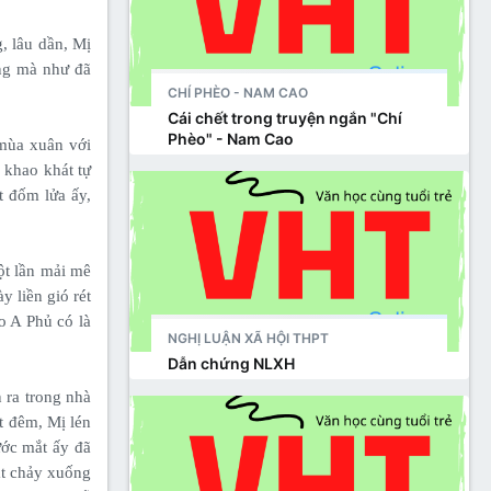
, lâu dần, Mị
ống mà như đã
CHÍ PHÈO - NAM CAO
Cái chết trong truyện ngắn "Chí
Phèo" - Nam Cao
 mùa xuân với
 khao khát tự
t đốm lửa ấy,
ột lần mải mê
 liền gió rét
o A Phủ có là
NGHỊ LUẬN XÃ HỘI THPT
Dẫn chứng NLXH
 ra trong nhà
t đêm, Mị lén
ước mắt ấy đã
ắt chảy xuống