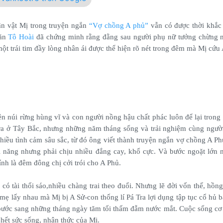
ân vật Mị trong truyện ngắn
“Vợ chồng A phủ”
vẫn có được thời khắc
văn
Tô Hoài
đã chứng minh rằng đằng sau người phụ nữ tưởng chừng 
một trái tim đầy lòng nhân ái được thể hiện rõ nét trong đêm mà Mị cứu
ên núi rừng hùng vĩ và con người nồng hậu chất phác luôn để lại trong
 ra ở Tây Bắc, nhưng những năm tháng sống và trải nghiệm cùng ngườ
hiều tình cảm sâu sắc, từ đó ông viết thành truyện ngắn vợ chồng A Ph
i năng nhưng phải chịu nhiều đắng cay, khổ cực. Và bước ngoặt lớn 
ính là đêm đông chị cởi trói cho A Phủ.
 có tài thổi sáo,nhiều chàng trai theo đuổi. Nhưng lẽ đời vốn thế, hồn
mẹ lấy nhau mà Mị bị A Sử-con thống lí Pá Tra lợi dụng tập tục cổ hủ b
 bước sang những tháng ngày tăm tối thấm đẫm nước mắt. Cuộc sống cơ 
 hết sức sống, nhận thức của Mị.