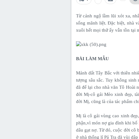
Lớp 8
Thời để nhớ
Bài mới trên hồ sơ
Lớp 7
Mùa yêu đầu
Tìm trong hồ sơ cá nhân
Từ cảnh ngộ lầm lũi xót xa, nh
sống mãnh liệt. Đặc biệt, nhà 
Lớp 6
Thời áo trắng (Nữ sinh)
xuôi hết mọi thứ ấy vẫn tồn tại 
Văn học 5
Đời sống
Văn học 4
Văn hoá
BÀI LÀM MẪU
Văn học 3
Ngoại ngữ
Mảnh đất Tây Bắc với thiên nhi
Văn học 2
tượng sâu sắc. Tuy không sinh
đã để lại cho nhà văn Tô Hoài n
Giáo viên
đời Mị-cô gái Mèo xinh đẹp, tà
đời Mị, cũng là của tác phẩm ch
Mị là cô gái vùng cao xinh đẹp,
phận,vì món nợ gia đình khi bố 
dâu gạt nợ. Từ đó, cuộc đời cô
ở nhà thống lí Pá Tra đã vùi dập