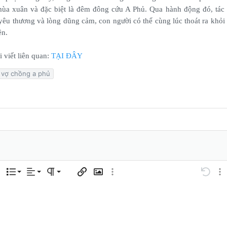
mùa xuân và đặc biệt là đêm đông cứu A Phủ. Qua hành động đó, tác
 yêu thương và lòng dũng cảm, con người có thể cùng lúc thoát ra khỏi 
ền.
 viết liên quan:
TẠI ĐÂY
vợ chồng a phủ
Căn trái
Normal
Danh sách có thứ tự
 tùy chọn…
Danh sách
Căn lề
Paragraph format
Chèn liên kết
Chèn hình ảnh
Thêm tùy chọn…
Undo
Thê
Căn giữa
Heading 1
Danh sách không có thứ tự
Lưu nháp
code
g
table
ảo
chân
sert horizontal line
nline code
Spoiler
Inline spoiler
Mã
Xóa bản thảo
Căn phải
tiqua
Thụt lề
Heading 2
r New
Justify text
Tăng lề