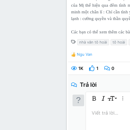
của Mị thể hiện qua đêm tình 
minh một chân lí : Chỉ cần tình
lạnh : cường quyền và thần quy
Các bạn có thể xem thêm các bài
T
nhà văn tô hoài
tô hoài
ừ
k
Ngu Van
R
h
e
ó
a
1K
1
0
c
a
t
i
Trả lời
o
n
s
9
Bold
In nghiêng
Kích thước
Thêm
:
10
Arial
Màu chữ
Mặt cười
Redo
Phông chữ
Media
Xóa định dạng
Trích dẫn
Toggle BB 
Gạch ngan
Insert 
Bản th
Gạch 
In
I
Viết trả lời...
12
Book An
15
Courie