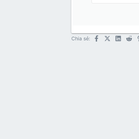
18
Georgia
22
Tahoma
26
Times N
Trebuch
Facebook
X (Twitter)
LinkedI
Re
Chia sẻ:
Verdana