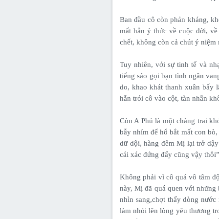
Ban đầu cô còn phản kháng, khóc
mất hẳn ý thức về cuộc đời, về
chết, không còn cả chút ý niệm
Tuy nhiên, với sự tinh tế và 
tiếng sáo gọi bạn tình ngân van
do, khao khát thanh xuân bấy l
hắn trói cô vào cột, tàn nhẫn kh
Còn A Phủ là một chàng trai kh
bẫy nhím để hổ bắt mất con bò, 
dữ dội, hàng đêm Mị lại trở dậ
cái xác đứng đấy cũng vậy thôi”
Không phải vì cô quá vô tâm độ
này, Mị đã quá quen với những 
nhìn sang,chợt thấy dòng nước 
làm nhói lên lòng yêu thương t