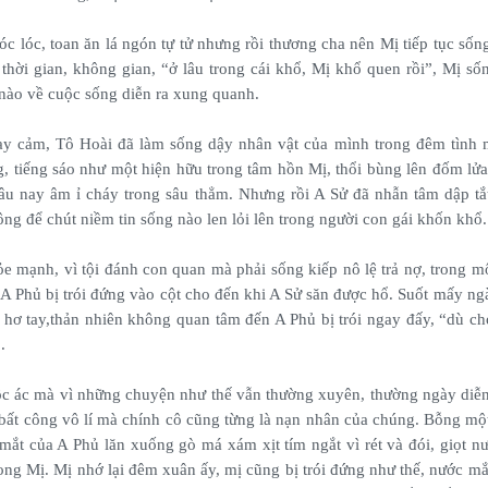
 lóc, toan ăn lá ngón tự tử nhưng rồi thương cha nên Mị tiếp tục sống
 thời gian, không gian, “ở lâu trong cái khổ, Mị khổ quen rồi”, Mị s
 nào về cuộc sống diễn ra xung quanh.
nhạy cảm, Tô Hoài đã làm sống dậy nhân vật của mình trong đêm tình
g, tiếng sáo như một hiện hữu trong tâm hồn Mị, thổi bùng lên đốm lửa
âu nay âm ỉ cháy trong sâu thẳm. Nhưng rồi A Sử đã nhẫn tâm dập tắ
ông để chút niềm tin sống nào len lỏi lên trong người con gái khốn khổ.
ỏe mạnh, vì tội đánh con quan mà phải sống kiếp nô lệ trả nợ, trong m
A Phủ bị trói đứng vào cột cho đến khi A Sử săn được hổ. Suốt mấy ngày
y hơ tay,thản nhiên không quan tâm đến A Phủ bị trói ngay đấy, “dù ch
.
c ác mà vì những chuyện như thế vẫn thường xuyên, thường ngày diễn
bất công vô lí mà chính cô cũng từng là nạn nhân của chúng. Bỗng mộ
mắt của A Phủ lăn xuống gò má xám xịt tím ngắt vì rét và đói, giọt n
rong Mị. Mị nhớ lại đêm xuân ấy, mị cũng bị trói đứng như thế, nước m