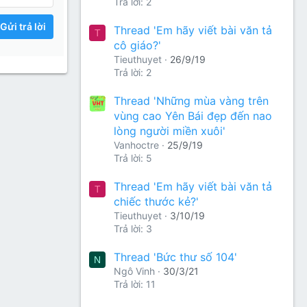
Trả lời: 2
Gửi trả lời
Thread 'Em hãy viết bài văn tả
T
cô giáo?'
Tieuthuyet
26/9/19
Trả lời: 2
Thread 'Những mùa vàng trên
vùng cao Yên Bái đẹp đến nao
lòng người miền xuôi'
Vanhoctre
25/9/19
Trả lời: 5
Thread 'Em hãy viết bài văn tả
T
chiếc thước kẻ?'
Tieuthuyet
3/10/19
Trả lời: 3
Thread 'Bức thư số 104'
N
Ngô Vinh
30/3/21
Trả lời: 11