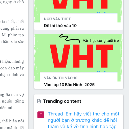
ng ngay ở chỗ
NGỮ VĂN THPT
ia chết, chết
Đề thi thử vào 10
 cũng phải rũ
a Mị phức tạp
m hận sâu sắc
át hiện, nhưng
m con dao mây
 phận mình và
VĂN ÔN THI VÀO 10
Vào lớp 10 Bắc Ninh, 2025
ềng Sa nên vợ
Trending content
n người, đồng
iền núi.
Thread 'Em hãy viết thư cho một
T
người bạn ở trường khác để hỏi
 thể hiện nỗi
thăm và kể về tình hình học tập
áng mãnh liệt