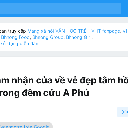
ạn truy cập
Mạng xã hội VĂN HỌC TRẺ
-
VHT fanpage
,
VH
:
Bhnong Food
,
Bhnong Group
,
Bhnong Girl
,
sử dụng diễn đàn
m nhận của về vẻ đẹp tâm h
trong đêm cứu A Phủ
C
Vanhoctre trên Google