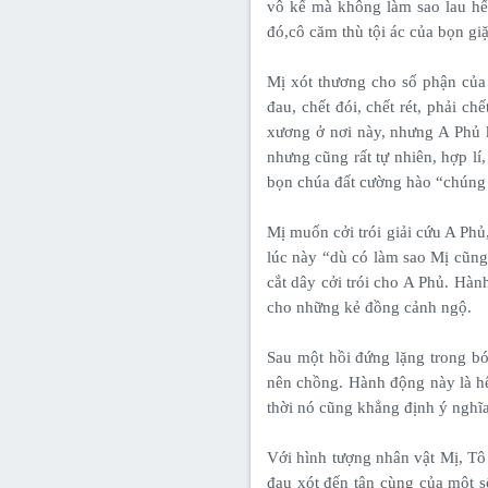
vô kể mà không làm sao lau hết
đó,cô căm thù tội ác của bọn giặ
Mị xót thương cho số phận của 
đau, chết đói, chết rét, phải c
xương ở nơi này, nhưng A Phủ kh
nhưng cũng rất tự nhiên, hợp l
bọn chúa đất cường hào “chúng 
Mị muốn cởi trói giải cứu A Phủ
lúc này “dù có làm sao Mị cũng
cắt dây cởi trói cho A Phủ. Hàn
cho những kẻ đồng cảnh ngộ.
Sau một hồi đứng lặng trong bó
nên chồng. Hành động này là hệ 
thời nó cũng khẳng định ý nghĩ
Với hình tượng nhân vật Mị, Tô 
đau xót đến tận cùng của một s