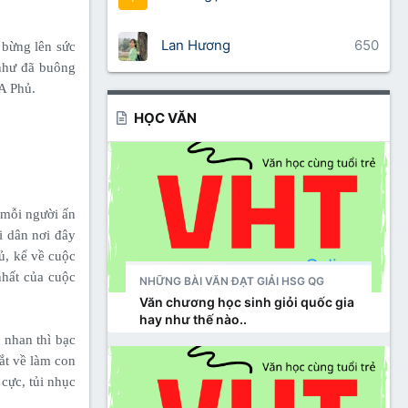
Lan Hương
650
 bừng lên sức
như đã buông
 A Phủ.
HỌC VĂN
 mỗi người ấn
i dân nơi đây
ủ, kể về cuộc
nhất của cuộc
NHỮNG BÀI VĂN ĐẠT GIẢI HSG QG
Văn chương học sinh giỏi quốc gia
hay như thế nào..
g nhan thì bạc
ắt về làm con
cực, tủi nhục