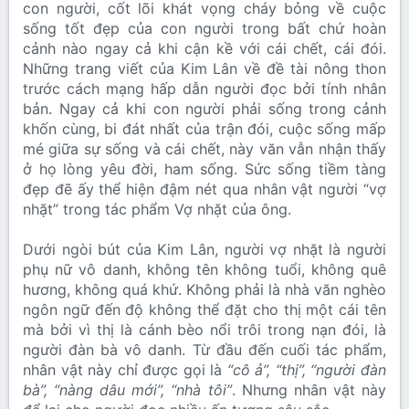
con người, cốt lõi khát vọng cháy bỏng về cuộc
sống tốt đẹp của con người trong bất chứ hoàn
cảnh nào ngay cả khi cận kề với cái chết, cái đói.
Những trang viết của Kim Lân về đề tài nông thon
trước cách mạng hấp dẫn người đọc bởi tính nhân
bản. Ngay cả khi con người phải sống trong cảnh
khốn cùng, bi đát nhất của trận đói, cuộc sống mấp
mé giữa sự sống và cái chết, này văn vẫn nhận thấy
ở họ lòng yêu đời, ham sống. Sức sống tiềm tàng
đẹp đẽ ấy thể hiện đậm nét qua nhân vật người “vợ
nhặt” trong tác phẩm Vợ nhặt của ông.
Dưới ngòi bút của Kim Lân, người vợ nhặt là người
phụ nữ vô danh, không tên không tuổi, không quê
hương, không quá khứ. Không phải là nhà văn nghèo
ngôn ngữ đến độ không thể đặt cho thị một cái tên
mà bởi vì thị là cánh bèo nổi trôi trong nạn đói, là
người đàn bà vô danh. Từ đầu đến cuối tác phẩm,
nhân vật này chỉ được gọi là
“cô ả”, “thị”, “người đàn
bà”, “nàng dâu mới”, “nhà tôi”
. Nhưng nhân vật này