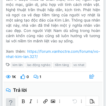
mộc mạc, giản dị, phù hợp với tính cách nhân vật.
Nghệ thuật trần thuật hấp dẫn, kịch tính. Phát hiện
và ngợi ca vẻ đẹp tiềm tàng của người vợ nhặt là
một sáng tạo độc đáo của Kim Lân. Thông qua nhân
vật này, nhà văn đã thể hiện một ý nghĩa nhân văn
cao đẹp. Con người Việt Nam dù sống trong hoàn
cảnh khốn cùng nào cũng sẽ luôn hướng về tương
lai với niềm tin mãnh liệt vào sự sống.
Xem thêm:
https://forum.vanhoctre.com/forums/vo-
nhat-kim-lan.327/
T
kim lân
lao động nghèo
tiềm tàng
vo nhat
ừ
k
1K
0
1
h
ó
Trả lời
a
Bold
In nghiêng
Thêm tùy chọn…
Chèn liên kết
Chèn hình ảnh
Thêm tùy chọn…
Undo
Thêm tùy chọn…
Xem trước