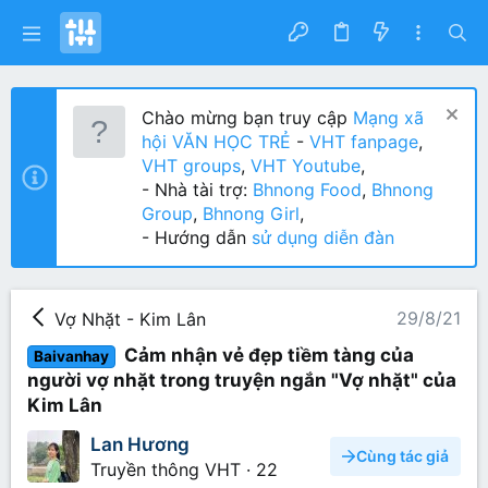
Chào mừng bạn truy cập
Mạng xã
hội VĂN HỌC TRẺ
-
VHT fanpage
,
VHT groups
,
VHT Youtube
,
- Nhà tài trợ:
Bhnong Food
,
Bhnong
Group
,
Bhnong Girl
,
- Hướng dẫn
sử dụng diễn đàn
29/8/21
Vợ Nhặt - Kim Lân
Cảm nhận vẻ đẹp tiềm tàng của
Baivanhay
người vợ nhặt trong truyện ngắn "Vợ nhặt" của
Kim Lân
Lan Hương
Cùng tác giả
Truyền thông VHT
·
22