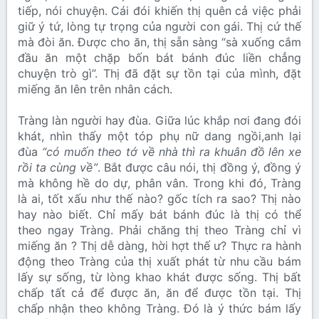
tiếp, nói chuyện. Cái đói khiến thị quên cả việc phải
giữ ý tứ, lòng tự trọng của người con gái. Thị cứ thế
mà đòi ăn. Được cho ăn, thị sẵn sàng “sà xuống cắm
đầu ăn một chặp bốn bát bánh đúc liền chẳng
chuyện trò gì”. Thị đã đặt sự tồn tại của mình, đặt
miếng ăn lên trên nhân cách.
Tràng làn người hay đùa. Giữa lúc khắp nơi đang đói
khát, nhìn thấy một tóp phụ nữ dang ngồi,anh lại
đùa
“có muốn theo tớ về nhà thì ra khuân đồ lên xe
rồi ta cùng về”
. Bắt được câu nói, thị đồng ý, đồng ý
mà không hề do dự, phân vân. Trong khi đó, Tràng
là ai, tốt xấu như thế nào? gốc tích ra sao? Thị nào
hay nào biết. Chỉ mấy bát bánh đúc là thị có thể
theo ngay Tràng. Phải chăng thị theo Tràng chỉ vì
miếng ăn ? Thị dễ dàng, hời hợt thế ư? Thực ra hành
động theo Tràng của thị xuất phát từ nhu cầu bám
lấy sự sống, từ lòng khao khát được sống. Thị bất
chấp tất cả để được ăn, ăn để được tồn tại. Thị
chấp nhận theo không Tràng. Đó là ý thức bám lấy