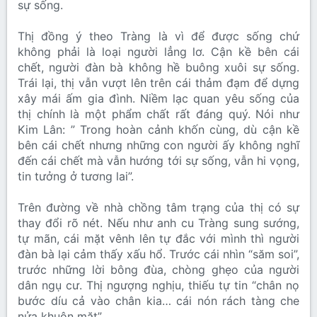
sự sống.
Thị đồng ý theo Tràng là vì để được sống chứ
không phải là loại người lẳng lơ. Cận kề bên cái
chết, người đàn bà không hề buông xuôi sự sống.
Trái lại, thị vẫn vượt lên trên cái thảm đạm để dựng
xây mái ấm gia đình. Niềm lạc quan yêu sống của
thị chính là một phẩm chất rất đáng quý. Nói như
Kim Lân: ” Trong hoàn cảnh khốn cùng, dù cận kề
bên cái chết nhưng những con người ấy không nghĩ
đến cái chết mà vẫn hướng tới sự sống, vẫn hi vọng,
tin tưởng ở tương lai”.
Trên đường về nhà chồng tâm trạng của thị có sự
thay đổi rõ nét. Nếu như anh cu Tràng sung sướng,
tự mãn, cái mặt vênh lên tự đắc với mình thì người
đàn bà lại cảm thấy xấu hổ. Trước cái nhìn “săm soi”,
trước những lời bông đùa, chòng ghẹo của người
dân ngụ cư. Thị ngượng nghịu, thiếu tự tin “chân nọ
bước díu cả vào chân kia… cái nón rách tàng che
nửa khuôn mặt”.