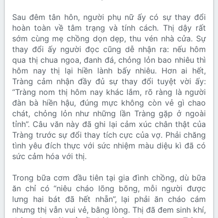
Sau đêm tân hôn, người phụ nữ ấy có sự thay đổi
hoàn toàn về tâm trạng và tính cách. Thị dậy rất
sớm cùng mẹ chồng dọn dẹp, thu vén nhà cửa. Sự
thay đổi ấy người đọc cũng dễ nhận ra: nếu hôm
qua thị chua ngoa, đanh đá, chỏng lỏn bao nhiêu thì
hôm nay thị lại hiền lành bấy nhiêu. Hơn ai hết,
Tràng cảm nhận đầy đủ sự thay đổi tuyệt vời ấy:
“Tràng nom thị hôm nay khác lắm, rõ ràng là người
đàn bà hiền hậu, đúng mực không còn vẻ gì chao
chát, chỏng lỏn như những lần Tràng gặp ở ngoài
tỉnh”. Câu văn này đã ghi lại cảm xúc chân thật của
Tràng trước sự đổi thay tích cực của vợ. Phải chăng
tình yêu đích thực với sức nhiệm màu diệu kì đã có
sức cảm hóa với thị.
Trong bữa cơm đầu tiên tại gia đình chồng, dù bữa
ăn chỉ có “niêu cháo lõng bõng, mỗi người được
lưng hai bát đã hết nhẵn”, lại phải ăn cháo cám
nhưng thị vẫn vui vẻ, bằng lòng. Thị đã đem sinh khí,