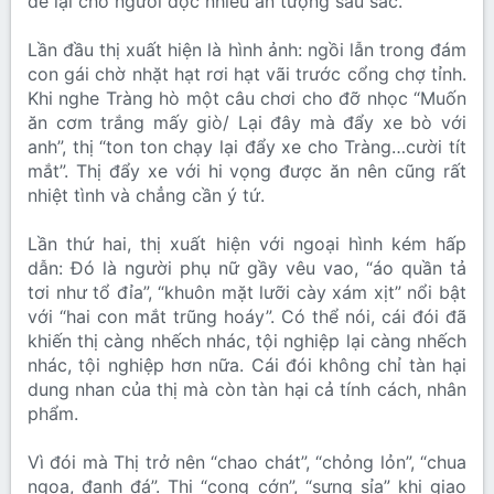
để lại cho người đọc nhiều ấn tượng sâu sắc.
Lần đầu thị xuất hiện là hình ảnh: ngồi lẫn trong đám
con gái chờ nhặt hạt rơi hạt vãi trước cổng chợ tỉnh.
Khi nghe Tràng hò một câu chơi cho đỡ nhọc “Muốn
ăn cơm trắng mấy giò/ Lại đây mà đẩy xe bò với
anh”, thị “ton ton chạy lại đẩy xe cho Tràng…cười tít
mắt”. Thị đẩy xe với hi vọng được ăn nên cũng rất
nhiệt tình và chẳng cần ý tứ.
Lần thứ hai, thị xuất hiện với ngoại hình kém hấp
dẫn: Đó là người phụ nữ gầy vêu vao, “áo quần tả
tơi như tổ đỉa”, “khuôn mặt lưỡi cày xám xịt” nổi bật
với “hai con mắt trũng hoáy”. Có thể nói, cái đói đã
khiến thị càng nhếch nhác, tội nghiệp lại càng nhếch
nhác, tội nghiệp hơn nữa. Cái đói không chỉ tàn hại
dung nhan của thị mà còn tàn hại cả tính cách, nhân
phẩm.
Vì đói mà Thị trở nên “chao chát”, “chỏng lỏn”, “chua
ngoa, đanh đá”. Thị “cong cớn”, “sưng sỉa” khi giao