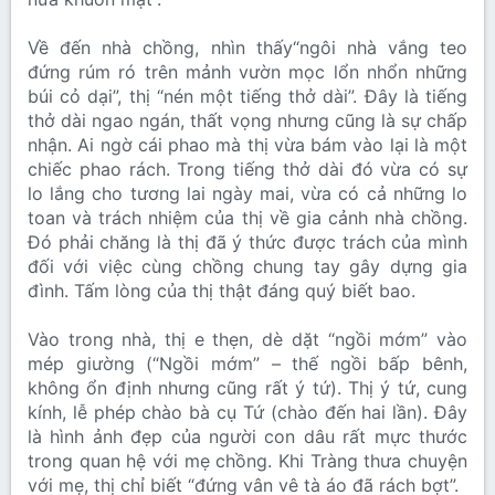
Về đến nhà chồng, nhìn thấy“ngôi nhà vắng teo
đứng rúm ró trên mảnh vườn mọc lổn nhổn những
búi cỏ dại”, thị “nén một tiếng thở dài”. Đây là tiếng
thở dài ngao ngán, thất vọng nhưng cũng là sự chấp
nhận. Ai ngờ cái phao mà thị vừa bám vào lại là một
chiếc phao rách. Trong tiếng thở dài đó vừa có sự
lo lắng cho tương lai ngày mai, vừa có cả những lo
toan và trách nhiệm của thị về gia cảnh nhà chồng.
Đó phải chăng là thị đã ý thức được trách của mình
đối với việc cùng chồng chung tay gây dựng gia
đình. Tấm lòng của thị thật đáng quý biết bao.
Vào trong nhà, thị e thẹn, dè dặt “ngồi mớm” vào
mép giường (“Ngồi mớm” – thế ngồi bấp bênh,
không ổn định nhưng cũng rất ý tứ). Thị ý tứ, cung
kính, lễ phép chào bà cụ Tứ (chào đến hai lần). Đây
là hình ảnh đẹp của người con dâu rất mực thước
trong quan hệ với mẹ chồng. Khi Tràng thưa chuyện
với mẹ, thị chỉ biết “đứng vân vê tà áo đã rách bợt”.