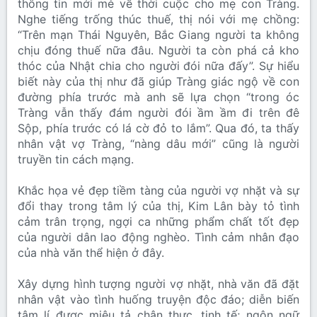
thông tin mới mẻ về thời cuộc cho mẹ con Tràng.
Nghe tiếng trống thúc thuế, thị nói với mẹ chồng:
“Trên mạn Thái Nguyên, Bắc Giang người ta không
chịu đóng thuế nữa đâu. Người ta còn phá cả kho
thóc của Nhật chia cho người đói nữa đấy”. Sự hiểu
biết này của thị như đã giúp Tràng giác ngộ về con
đường phía trước mà anh sẽ lựa chọn “trong óc
Tràng vẫn thấy đám người đói ầm ầm đi trên đê
Sộp, phía trước có lá cờ đỏ to lắm”. Qua đó, ta thấy
nhân vật vợ Tràng, “nàng dâu mới” cũng là người
truyền tin cách mạng.
Khắc họa vẻ đẹp tiềm tàng của người vợ nhặt và sự
đổi thay trong tâm lý của thị, Kim Lân bày tỏ tình
cảm trân trọng, ngợi ca những phẩm chất tốt đẹp
của người dân lao động nghèo. Tình cảm nhân đạo
của nhà văn thể hiện ở đây.
Xây dựng hình tượng người vợ nhặt, nhà văn đã đặt
nhân vật vào tình huống truyện độc đáo; diễn biến
tâm lí được miêu tả chân thực, tinh tế; ngôn ngữ