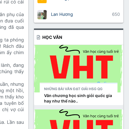
i rủi có cái
Lan Hương
650
hân phụ của
ễn đưa cuối
cũng đã qua
HỌC VĂN
ng ta phóng
! Rách đâu
năm ấy chim
lành, đang
 chúng thấy
quần, nhưng
NHỮNG BÀI VĂN ĐẠT GIẢI HSG QG
ng một hồi,
Văn chương học sinh giỏi quốc gia
ìm thấy kho
hay như thế nào..
ta tuyên bố
 chị vợ cúi
ùa. Lần sau