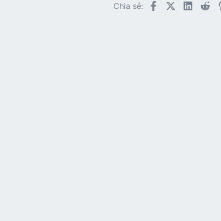
Trebuch
Facebook
X (Twitter)
LinkedI
Re
Chia sẻ:
Verdana