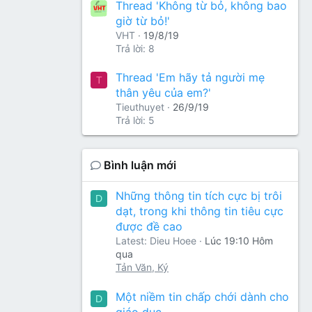
Thread 'Không từ bỏ, không bao
giờ từ bỏ!'
VHT
19/8/19
Trả lời: 8
Thread 'Em hãy tả người mẹ
T
thân yêu của em?'
Tieuthuyet
26/9/19
Trả lời: 5
Bình luận mới
Những thông tin tích cực bị trôi
D
dạt, trong khi thông tin tiêu cực
được đề cao
Latest: Dieu Hoee
Lúc 19:10 Hôm
qua
Tản Văn, Ký
Một niềm tin chấp chới dành cho
D
giáo dục