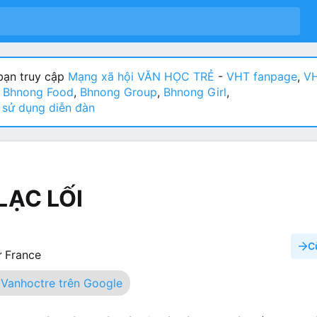
ạn truy cập
Mạng xã hội VĂN HỌC TRẺ
-
VHT fanpage
,
VH
:
Bhnong Food
,
Bhnong Group
,
Bhnong Girl
,
sử dụng diễn đàn
LẠC LỐI
C
ừ
France
Vanhoctre trên Google