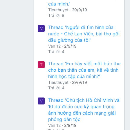
của mình.'
Tieuthuyet
29/9/19
Trả lời: 9
Thread 'Người đi tìm hình của
V
nước - Chế Lan Viên, bài thơ gối
đầu giường của tôi'
Van 12
2/9/19
Trả lời: 4
Thread 'Em hãy viết một bức thư
T
cho bạn thân của em, kể về tình
hình học tập của mình?'
Tieuthuyet
29/9/19
Trả lời: 4
Thread 'Chủ tịch Hồ Chí Minh và
V
10 dự đoán cực kỳ quan trọng
ảnh hưởng đến cách mạng giải
phóng dân tộc'
Van 12
2/9/19