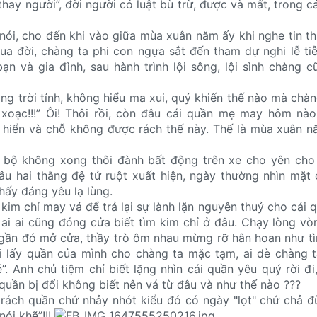
hay người”, đời người có luật bù trừ, được và mất, trong cá
ói, cho đến khi vào giữa mùa xuân năm ấy khi nghe tin t
ua đời, chàng ta phi con ngựa sắt đến tham dự nghi lễ ti
ạn và gia đình, sau hành trình lội sông, lội sình chàng 
ằng trời tính, không hiểu ma xui, quỷ khiến thế nào mà chà
xoạc!!!” Ôi! Thôi rồi, còn đâu cái quần mẹ may hôm nào
 hiển và chỗ không được rách thế này. Thế là mùa xuân 
 bộ không xong thôi đành bất động trên xe cho yên cho 
đâu hai thằng đệ tử ruột xuất hiện, ngày thường nhìn mặt
ấy đáng yêu lạ lùng.
 kim chỉ may vá để trả lại sự lành lặn nguyên thuỷ cho cái 
 ai ai cũng đóng cửa biết tìm kim chỉ ở đâu. Chạy lòng vò
gần đó mở cửa, thầy trò ôm nhau mừng rỡ hân hoan như t
ai lấy quần của mình cho chàng ta mặc tạm, ai dè chàng 
. Anh chủ tiệm chỉ biết lặng nhìn cái quần yêu quý rời đi,
 quần bị đổi không biết nên vá từ đâu và như thế nào ???
rách quần chứ nhảy nhót kiểu đó có ngày "lọt" chứ chả đ
nói khẽ”!!!