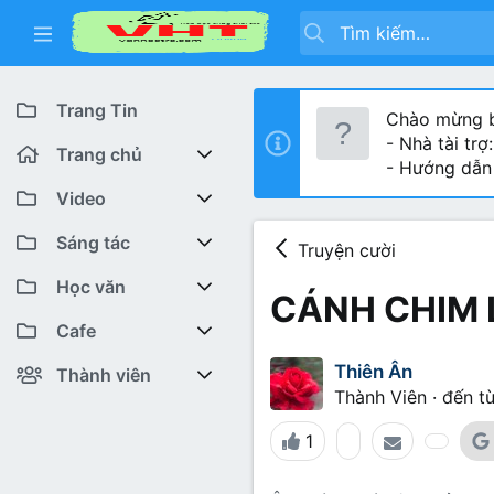
Trang Tin
Chào mừng b
- Nhà tài trợ
Trang chủ
- Hướng dẫn
Diễn đàn
Video
Bài viết mới
Youtube VHT News
Sáng tác
Truyện cười
Có gì mới
Youtube VHT
Cuộc thi viết
Học văn
CÁNH CHIM 
Tiktok
Trại sáng tác
Lớp 12
Featured content
Cafe
Thiên Ân
Liên hệ BTC
Lớp 11
Cafe Văn chương
Bài viết mới
Thành viên
Thành Viên
·
đến t
Lớp 10
Văn Khoa
Đăng ký
Bài mới trên hồ sơ
1
Lớp 9
Cảm xúc (tâm sự)
Thành viên trực tuyến