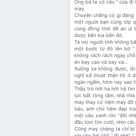
Ông bà ta có câu “ của đi t
Lớp 8
Thời để nhớ
Bài mới trên hồ sơ
may.
Chuyện chẳng có gì đáng n
Lớp 7
Mùa yêu đầu
Tìm trong hồ sơ cá nhân
một người bạn cùng lớp q
Lớp 6
Thời áo trắng (Nữ sinh)
cùng đồng thời để an ủi b
được bên kia bến đò.
Văn học 5
Ta nói người tính không b
Đời sống
một bước từ đò lên bờ “ 
Văn học 4
không rách rách ngay chỗ
Văn hoá
én bay cao và bay xa...
Văn học 3
Xuống xe không được, lội
Ngoại ngữ
nghĩ kế thoát thân thì ở 
Văn học 2
ngán ngẩm, hôm nay sao th
Giáo viên
Thầy trò hớt ha hớt hả tìm
lực bất tòng tâm, nhà nhà
may thay có tiệm may đồ 
báu, anh chủ tiệm đẹp tr
một câu xanh rờn “đổi nhé”
đầu tủm tỉm cười, nhìn cái
Cũng may chàng ta chỉ bị 
xin cho hai chữ “ đi nhẹ”, “ 