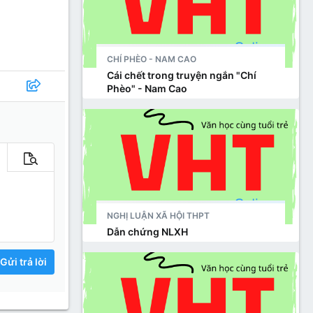
CHÍ PHÈO - NAM CAO
Cái chết trong truyện ngắn "Chí
Phèo" - Nam Cao
m tùy chọn…
Xem trước
NGHỊ LUẬN XÃ HỘI THPT
Dẫn chứng NLXH
Gửi trả lời