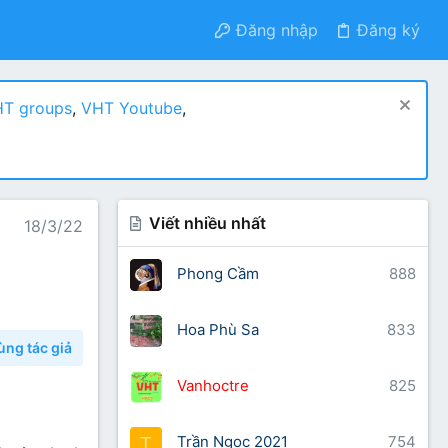
Đăng nhập
Đăng ký
T groups
,
VHT Youtube
,
Viết nhiều nhất
18/3/22
Phong Cầm
888
Hoa Phù Sa
833
ùng tác giả
Vanhoctre
825
Trần Ngọc 2021
754
T