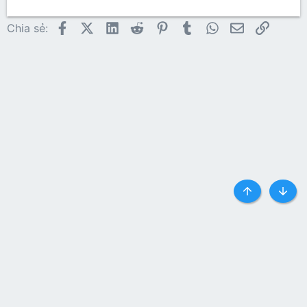
Facebook
X (Twitter)
LinkedIn
Reddit
Pinterest
Tumblr
WhatsApp
Email
Link
Chia sẻ:
Top
Botto
Liên hệ
Quy định và Nội quy
Privacy policy
Trợ giúp
Trang chủ
R
S
S