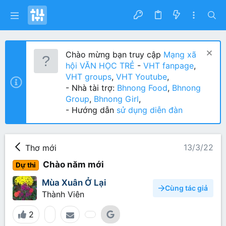
Chào mừng bạn truy cập
Mạng xã
hội VĂN HỌC TRẺ
-
VHT fanpage
,
VHT groups
,
VHT Youtube
,
- Nhà tài trợ:
Bhnong Food
,
Bhnong
Group
,
Bhnong Girl
,
- Hướng dẫn
sử dụng diễn đàn
13/3/22
Thơ mới
Chào năm mới
Dự thi
Mùa Xuân Ở Lại
Cùng tác giả
Thành Viên
2