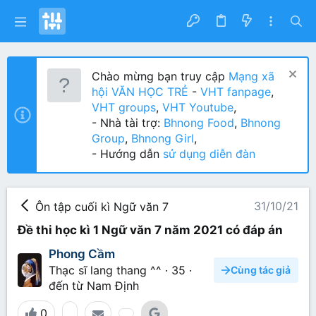
Chào mừng bạn truy cập
Mạng xã
hội VĂN HỌC TRẺ
-
VHT fanpage
,
VHT groups
,
VHT Youtube
,
- Nhà tài trợ:
Bhnong Food
,
Bhnong
Group
,
Bhnong Girl
,
- Hướng dẫn
sử dụng diễn đàn
31/10/21
Ôn tập cuối kì Ngữ văn 7
Đề thi học kì 1 Ngữ văn 7 năm 2021 có đáp án
Phong Cầm
Thạc sĩ lang thang ^^
·
35
·
Cùng tác giả
đến từ
Nam Định
0