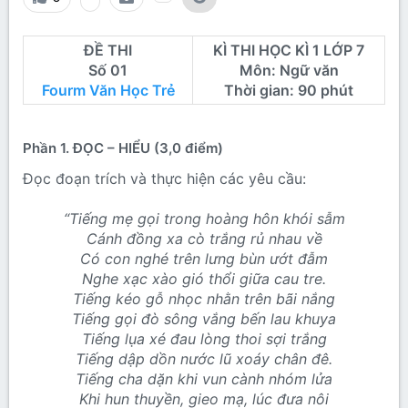
ĐỀ THI
KÌ THI HỌC KÌ 1 LỚP 7
Số 01
Môn: Ngữ văn
Fourm Văn Học Trẻ
Thời gian: 90 phút
Phần 1. ĐỌC – HIỂU (3,0 điểm)
Đọc đoạn trích và thực hiện các yêu cầu:
“Tiếng mẹ gọi trong hoàng hôn khói sẫm
Cánh đồng xa cò trắng rủ nhau về
Có con nghé trên lưng bùn ướt đẫm
Nghe xạc xào gió thổi giữa cau tre.
Tiếng kéo gỗ nhọc nhằn trên bãi nắng
Tiếng gọi đò sông vắng bến lau khuya
Tiếng lụa xé đau lòng thoi sợi trắng
Tiếng dập dồn nước lũ xoáy chân đê.
Tiếng cha dặn khi vun cành nhóm lửa
Khi hun thuyền, gieo mạ, lúc đưa nôi