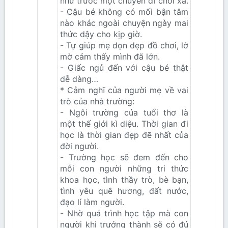
như trước một chuyến đi chơi xa.
- Cậu bé không có mối bận tâm
nào khác ngoài chuyện ngày mai
thức dậy cho kịp giờ.
- Tự giúp mẹ dọn dẹp đồ chơi, lờ
mờ cảm thấy mình đã lớn.
- Giấc ngủ đến với cậu bé thật
dễ dàng…
* Cảm nghĩ của người mẹ về vai
trò của nhà trường:
- Ngôi trường của tuổi thơ là
một thế giới kì diệu. Thời gian đi
học là thời gian đẹp đẽ nhất của
đời người.
- Trường học sẽ đem đến cho
mỗi con người những tri thức
khoa học, tình thầy trò, bè bạn,
tình yêu quê hương, đất nước,
đạo lí làm người.
- Nhờ quá trình học tập mà con
người khi trưởng thành sẽ có đủ