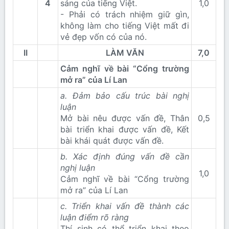
4
sáng của tiếng Việt.
1,0​
- Phải có trách nhiệm giữ gìn,
không làm cho tiếng Việt mất đi
vẻ đẹp vốn có của nó.
II
LÀM VĂN
7,0
Cảm nghĩ về bài “Cổng trường
mở ra” của Lí Lan
a. Đảm bảo cấu trúc bài nghị
luận
Mở bài nêu được vấn đề, Thân
0,5​
bài triển khai được vấn đề, Kết
bài khái quát được vấn đề.
b. Xác định đúng vấn đề cần
nghị luận
1,0​
Cảm nghĩ về bài “Cổng trường
mở ra” của Lí Lan
c. Triển khai vấn đề thành các
luận điểm rõ ràng
Thí sinh có thể triển khai theo