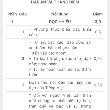
ĐÁP ÁN VÀ THANG ĐIỂM
Phần
Câu
Nội dung
Điểm
I
ĐỌC – HIỂU
3,0
- Phương thức biểu đạt: Biểu
1
0,5​
cảm
- Từ láy: xạc xào; dập dồn; ào
ào; thăm thẳm; nhọc nhằn
- Xếp vào các nhóm:
2
+ Từ láy bộ phận: xạc xào; dập
0,75​
dồn; nhọc nhằn
+ Từ láy hoàn toàn: ào ào; thăm
thẳm
Đoạn thơ nói đến cái hay, cái
3
0,75​
đẹp của Tiếng Việt.
* Đối với người Việt, bản thân
mỗi chúng ta phải biết tự hào,
trân quý và bảo vệ sự trong