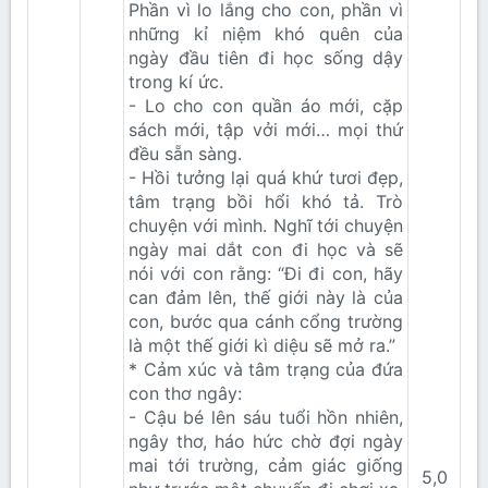
Phần vì lo lắng cho con, phần vì
những kỉ niệm khó quên của
ngày đầu tiên đi học sống dậy
trong kí ức.
- Lo cho con quần áo mới, cặp
sách mới, tập vởi mới… mọi thứ
đều sẵn sàng.
- Hồi tưởng lại quá khứ tươi đẹp,
tâm trạng bồi hổi khó tả. Trò
chuyện với mình. Nghĩ tới chuyện
ngày mai dắt con đi học và sẽ
nói với con rằng: “Đi đi con, hãy
can đảm lên, thế giới này là của
con, bước qua cánh cổng trường
là một thế giới kì diệu sẽ mở ra.”
* Cảm xúc và tâm trạng của đứa
con thơ ngây:
- Cậu bé lên sáu tuổi hồn nhiên,
ngây thơ, háo hức chờ đợi ngày
mai tới trường, cảm giác giống
5,0​