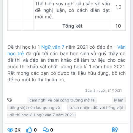
Thể hiện suy nghĩ sâu sắc về vấn
1,0​
đề nghị luận, có cách diễn đạt
mới mẻ.
Tổng kết
10
Đề thi học kì 1
Ngữ văn 7
năm 2021 có đáp án -
Văn
học trẻ
đã gửi tới các bạn học sinh và quý thầy cô
đề thi và đáp án tham khảo để làm tư liệu cho các
cuộc thi khảo sát chất lượng học kì 1 năm học 2021.
Rất mong các bạn có được tài liệu hữu dụng, bổ ích
để có một kì thi thuận lợi.
Sửa lần cuối:
31/10/21
T
cảm nghĩ về bài cổng trường mở ra
lý lan
ừ
tiếng việt của lưu quang vũ
trách nhiệm đối với tiếng việt
k
đề thi học kì 1 ngữ văn 7 năm 2021
h
ó
2K
0
0
a