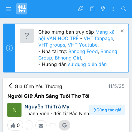
Chào mừng bạn truy cập
Mạng xã
hội VĂN HỌC TRẺ
-
VHT fanpage
,
VHT groups
,
VHT Youtube
,
- Nhà tài trợ:
Bhnong Food
,
Bhnong
Group
,
Bhnong Girl
,
- Hướng dẫn
sử dụng diễn đàn
11/5/25
Gia Đình Yêu Thương
Người Giữ Ánh Sáng Tuổi Thơ Tôi
Nguyễn Thị Trà My
N
Cùng tác giả
Thành Viên
·
đến từ
Bắc Ninh
0