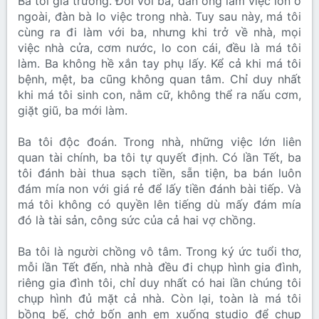
Ba tôi gia trưởng. Đối với ba, đàn ông làm việc lớn ở
ngoài, đàn bà lo việc trong nhà. Tuy sau này, má tôi
cùng ra đi làm với ba, nhưng khi trở về nhà, mọi
việc nhà cửa, cơm nước, lo con cái, đều là má tôi
làm. Ba không hề xắn tay phụ lấy. Kể cả khi má tôi
bệnh, mệt, ba cũng không quan tâm. Chỉ duy nhất
khi má tôi sinh con, nằm cữ, không thể ra nấu cơm,
giặt giũ, ba mới làm.
Ba tôi độc đoán. Trong nhà, những việc lớn liên
quan tài chính, ba tôi tự quyết định. Có lần Tết, ba
tôi đánh bài thua sạch tiền, sẵn tiện, ba bán luôn
đám mía non với giá rẻ để lấy tiền đánh bài tiếp. Và
má tôi không có quyền lên tiếng dù mấy đám mía
đó là tài sản, công sức của cả hai vợ chồng.
Ba tôi là người chồng vô tâm. Trong ký ức tuổi thơ,
mỗi lần Tết đến, nhà nhà đều đi chụp hình gia đình,
riêng gia đình tôi, chỉ duy nhất có hai lần chúng tôi
chụp hình đủ mặt cả nhà. Còn lại, toàn là má tôi
bồng bế, chở bốn anh em xuống studio để chụp