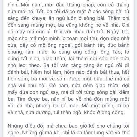
hình. Mỗi năm, mới đầu tháng chạp, còn cả tháng
nửa mới tới Tết, ba tôi đã có mặt ở các sòng bài từ
sáng đến khuya, ăn ngủ luôn ở sòng bài. Thậm chí
đến sáng mùng một, ba cũng không hề về nhà. Chỉ
có mấy má con lủi thủi với nhau đón tết. Ngày Tết,
mặc cho má một mình lo toan mọi thứ, dọn dẹp nhà
cửa, dẫy cỏ mộ ông ngoại, gói bánh tét, đúc bánh
chưng, làm mức, lo cúng ông công, ông Táo, lo
cúng tất niên, giao thừa, lại thêm coi sóc bốn đứa
nhỏ leo nheo. Ba tôi vẫn tàng tàng ăn ngủ rồi đi
đánh bài, hiếm hoi lắm, hôm nào đánh bài thua, hết
tiền sớm, ba mới về sớm được một bữa, thế mà cả
nhà vui như hội. Có năm, nửa đêm giao thừa, đợi
mấy đứa con ngủ say, má đi tới từng sòng bài kiếm
ba. Tìm được ba, năn nỉ ba về nhà đón mùng một
với cả nhà, nhưng ba bỏ mặc. Má một mình, đi bộ
về nhà, nửa đường, tủi thân ngồi khóc ở ống cống.
Những điều đó, má chưa bao giờ kể cho chúng tôi
nghe. Những gì má kể, chỉ là ba làm lụng vất vả thế