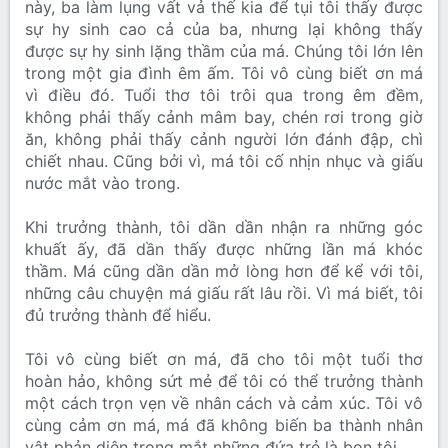
này, ba làm lụng vất vả thế kia để tụi tôi thấy được
sự hy sinh cao cả của ba, nhưng lại không thấy
được sự hy sinh lặng thầm của má. Chúng tôi lớn lên
trong một gia đình êm ấm. Tôi vô cùng biết ơn má
vì điều đó. Tuổi thơ tôi trôi qua trong êm đềm,
không phải thấy cảnh mâm bay, chén rơi trong giờ
ăn, không phải thấy cảnh người lớn đánh đập, chì
chiết nhau. Cũng bởi vì, má tôi cố nhịn nhục và giấu
nước mắt vào trong.
Khi trưởng thành, tôi dần dần nhận ra những góc
khuất ấy, đã dần thấy được những lần má khóc
thầm. Má cũng dần dần mở lòng hơn để kể với tôi,
những câu chuyện má giấu rất lâu rồi. Vì má biết, tôi
đủ trưởng thành để hiểu.
Tôi vô cùng biết ơn má, đã cho tôi một tuổi thơ
hoàn hảo, không sứt mẻ để tôi có thể trưởng thành
một cách trọn vẹn về nhân cách và cảm xúc. Tôi vô
cùng cảm ơn má, má đã không biến ba thành nhân
vật phản diện trong mắt những đứa trẻ là bọn tôi.