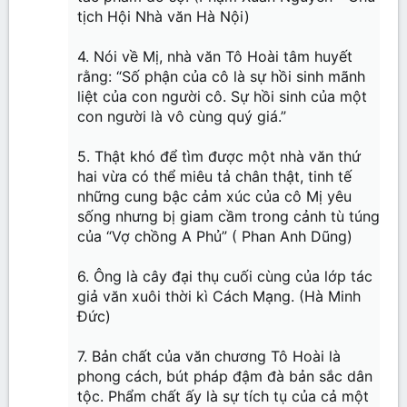
tịch Hội Nhà văn Hà Nội)
4. Nói về Mị, nhà văn Tô Hoài tâm huyết
rằng: “Số phận của cô là sự hồi sinh mãnh
liệt của con người cô. Sự hồi sinh của một
con người là vô cùng quý giá.”
5. Thật khó để tìm được một nhà văn thứ
hai vừa có thể miêu tả chân thật, tinh tế
những cung bậc cảm xúc của cô Mị yêu
sống nhưng bị giam cầm trong cảnh tù túng
của “Vợ chồng A Phủ” ( Phan Anh Dũng)
6. Ông là cây đại thụ cuối cùng của lớp tác
giả văn xuôi thời kì Cách Mạng. (Hà Minh
Đức)
7. Bản chất của văn chương Tô Hoài là
phong cách, bút pháp đậm đà bản sắc dân
tộc. Phẩm chất ấy là sự tích tụ của cả một