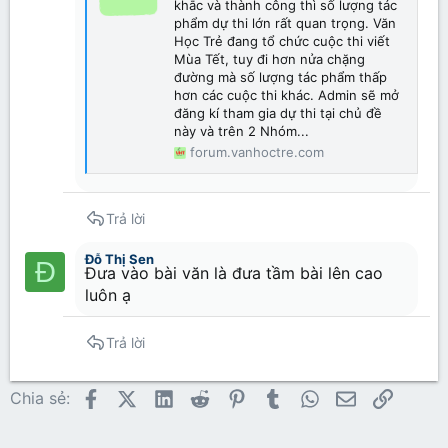
khắc và thành công thì số lượng tác
phẩm dự thi lớn rất quan trọng. Văn
Học Trẻ đang tổ chức cuộc thi viết
Mùa Tết, tuy đi hơn nửa chặng
đường mà số lượng tác phẩm thấp
hơn các cuộc thi khác. Admin sẽ mở
đăng kí tham gia dự thi tại chủ đề
này và trên 2 Nhóm...
forum.vanhoctre.com
Trả lời
Đỗ Thị Sen
Đ
Đưa vào bài văn là đưa tầm bài lên cao
luôn ạ
Trả lời
Facebook
X (Twitter)
LinkedIn
Reddit
Pinterest
Tumblr
WhatsApp
Email
Link
Chia sẻ: