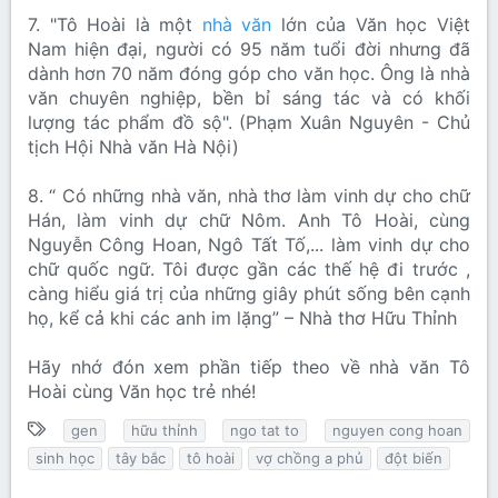
7. "Tô Hoài là một
nhà văn
lớn của Văn học Việt
Nam hiện đại, người có 95 năm tuổi đời nhưng đã
dành hơn 70 năm đóng góp cho văn học. Ông là nhà
văn chuyên nghiệp, bền bỉ sáng tác và có khối
lượng tác phẩm đồ sộ". (Phạm Xuân Nguyên - Chủ
tịch Hội Nhà văn Hà Nội)
8. “ Có những nhà văn, nhà thơ làm vinh dự cho chữ
Hán, làm vinh dự chữ Nôm. Anh Tô Hoài, cùng
Nguyễn Công Hoan, Ngô Tất Tố,... làm vinh dự cho
chữ quốc ngữ. Tôi được gần các thế hệ đi trước ,
càng hiểu giá trị của những giây phút sống bên cạnh
họ, kể cả khi các anh im lặng” – Nhà thơ Hữu Thỉnh
Hãy nhớ đón xem phần tiếp theo về nhà văn Tô
Hoài cùng Văn học trẻ nhé!
T
gen
hữu thỉnh
ngo tat to
nguyen cong hoan
ừ
sinh học
tây bắc
tô hoài
vợ chồng a phủ
đột biến
k