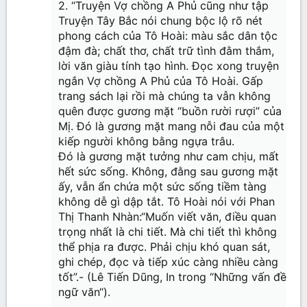
2. “Truyện Vợ chồng A Phủ cũng như tập
Truyện Tây Bắc nói chung bộc lộ rõ nét
phong cách của Tô Hoài: màu sắc dân tộc
đậm đà; chất thơ, chất trữ tình đằm thắm,
lời văn giàu tính tạo hình. Đọc xong truyện
ngắn Vợ chồng A Phủ của Tô Hoài. Gấp
trang sách lại rồi mà chúng ta vẫn không
quên được gương mặt “buồn rười rượi” của
Mị. Đó là gương mặt mang nỗi đau của một
kiếp người không bằng ngựa trâu.
Đó là gương mặt tưởng như cam chịu, mất
hết sức sống. Không, đằng sau gương mặt
ấy, vẫn ẩn chứa một sức sống tiềm tàng
không dễ gì dập tắt. Tô Hoài nói với Phan
Thị Thanh Nhàn:“Muốn viết văn, điều quan
trọng nhất là chi tiết. Mà chi tiết thì không
thể phịa ra được. Phải chịu khó quan sát,
ghi chép, đọc và tiếp xúc càng nhiều càng
tốt”.- (Lê Tiến Dũng, In trong “Những vấn đề
ngữ văn“).