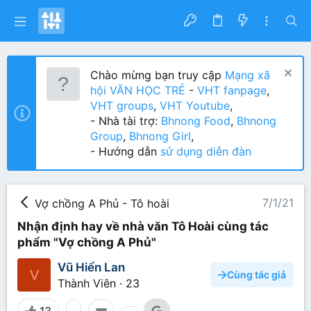
Chào mừng bạn truy cập
Mạng xã
hội VĂN HỌC TRẺ
-
VHT fanpage
,
VHT groups
,
VHT Youtube
,
- Nhà tài trợ:
Bhnong Food
,
Bhnong
Group
,
Bhnong Girl
,
- Hướng dẫn
sử dụng diễn đàn
7/1/21
Vợ chồng A Phủ - Tô hoài
Nhận định hay về nhà văn Tô Hoài cùng tác
phẩm "Vợ chồng A Phủ"
Vũ Hiển Lan
V
Cùng tác giả
Thành Viên
·
23