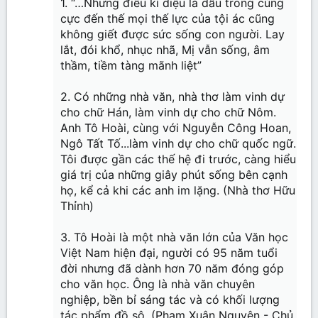
1. “…Nhưng điều kì diệu là dẫu trong cùng
cực đến thế mọi thế lực của tội ác cũng
không giết được sức sống con người. Lay
lắt, đói khổ, nhục nhã, Mị vẫn sống, âm
thầm, tiềm tàng mãnh liệt”
2. Có những nhà văn, nhà thơ làm vinh dự
cho chữ Hán, làm vinh dự cho chữ Nôm.
Anh Tô Hoài, cùng với Nguyễn Công Hoan,
Ngô Tất Tố...làm vinh dự cho chữ quốc ngữ.
Tôi được gần các thế hệ đi trước, càng hiểu
giá trị của những giây phút sống bên cạnh
họ, kể cả khi các anh im lặng. (Nhà thơ Hữu
Thỉnh)
3. Tô Hoài là một nhà văn lớn của Văn học
Việt Nam hiện đại, người có 95 năm tuổi
đời nhưng đã dành hơn 70 năm đóng góp
cho văn học. Ông là nhà văn chuyên
nghiệp, bền bỉ sáng tác và có khối lượng
tác phẩm đồ sộ. (Phạm Xuân Nguyên - Chủ