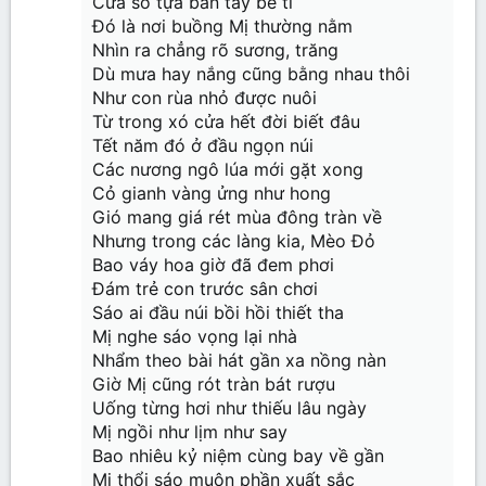
Cửa sổ tựa bàn tay bé tí
Đó là nơi buồng Mị thường nằm
Nhìn ra chẳng rõ sương, trăng
Dù mưa hay nắng cũng bằng nhau thôi
Như con rùa nhỏ được nuôi
Từ trong xó cửa hết đời biết đâu
Tết năm đó ở đầu ngọn núi
Các nương ngô lúa mới gặt xong
Cỏ gianh vàng ửng như hong
Gió mang giá rét mùa đông tràn về
Nhưng trong các làng kia, Mèo Đỏ
Bao váy hoa giờ đã đem phơi
Đám trẻ con trước sân chơi
Sáo ai đầu núi bồi hồi thiết tha
Mị nghe sáo vọng lại nhà
Nhẩm theo bài hát gần xa nồng nàn
Giờ Mị cũng rót tràn bát rượu
Uống từng hơi như thiếu lâu ngày
Mị ngồi như lịm như say
Bao nhiêu kỷ niệm cùng bay về gần
Mị thổi sáo muôn phần xuất sắc