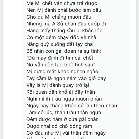
Mẹ Mị chết vẫn chưa trả được
Nên Mị đành phải bước làm dâu
Cho dù Mị chẳng muốn đâu
Nhưng mà A Sử chặn đầu cướp đi
Hàng mấy tháng sầu bi khóc lóc
Có một đêm chạy dốc về nhà
Nàng quỳ xuống đất lạy cha
Bố nhìn con gái đoán ra sự tình:
“Dù mày định đi tìm cái chết
Nợ vẫn còn tao biết tính sao”
Mị bưng mặt khóc nghẹn ngào
Tay cầm lá ngón ném vào gió bay
Vậy là Mị đành quay trở lại
Rồi quen dần khổ ải đầy thân
Nghĩ mình trâu ngựa muôn phần
Ngày này tháng khác cứ lần theo nhau
Làm có lúc, thân trâu thân ngựa
Đêm được nằm ở cửa gãi chân
Được nhai cỏ chỗ bóng râm
Có đâu như Mị vùi thân đêm ngày