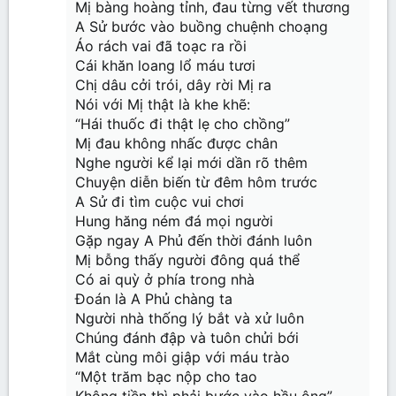
Mị bàng hoàng tỉnh, đau từng vết thương
A Sử bước vào buồng chuệnh choạng
Áo rách vai đã toạc ra rồi
Cái khăn loang lổ máu tươi
Chị dâu cởi trói, dây rời Mị ra
Nói với Mị thật là khe khẽ:
“Hái thuốc đi thật lẹ cho chồng”
Mị đau không nhấc được chân
Nghe người kể lại mới dần rõ thêm
Chuyện diễn biến từ đêm hôm trước
A Sử đi tìm cuộc vui chơi
Hung hăng ném đá mọi người
Gặp ngay A Phủ đến thời đánh luôn
Mị bỗng thấy người đông quá thể
Có ai quỳ ở phía trong nhà
Đoán là A Phủ chàng ta
Người nhà thống lý bắt và xử luôn
Chúng đánh đập và tuôn chửi bới
Mắt cùng môi giập với máu trào
“Một trăm bạc nộp cho tao
Không tiền thì phải bước vào hầu ông”