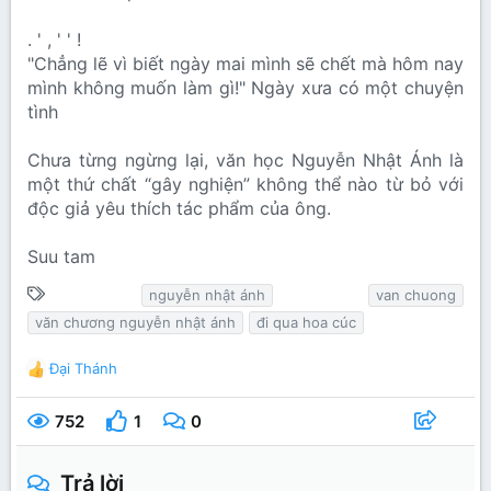
. ' , ' ' !
"Chẳng lẽ vì biết ngày mai mình sẽ chết mà hôm nay
mình không muốn làm gì!" Ngày xưa có một chuyện
tình
Chưa từng ngừng lại, văn học Nguyễn Nhật Ánh là
một thứ chất “gây nghiện” không thể nào từ bỏ với
độc giả yêu thích tác phẩm của ông.
Suu tam
T
nguyễn nhật ánh
van chuong
ừ
văn chương nguyễn nhật ánh
đi qua hoa cúc
k
h
Đại Thánh
R
ó
e
a
a
752
1
0
c
t
i
Trả lời