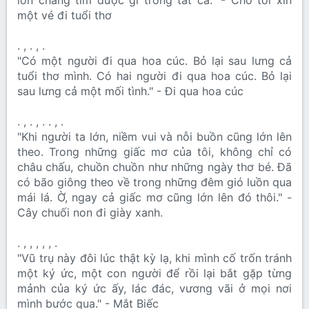
lớn chẳng tìm được gì trong tất cả." - Cho tôi xin
một vé đi tuổi thơ
. , . , .
"Có một người đi qua hoa cúc. Bỏ lại sau lưng cả
tuổi thơ mình. Có hai người đi qua hoa cúc. Bỏ lại
sau lưng cả một mối tình." - Đi qua hoa cúc
. , . , . . , .
"Khi người ta lớn, niềm vui và nỗi buồn cũng lớn lên
theo. Trong những giấc mơ của tôi, không chỉ có
châu chấu, chuồn chuồn như những ngày thơ bé. Đã
có bão giông theo về trong những đêm gió luồn qua
mái lá. Ờ, ngay cả giấc mơ cũng lớn lên đó thôi." -
Cây chuối non đi giày xanh.
. , , , , , .
"Vũ trụ này đôi lúc thật kỳ lạ, khi mình cố trốn tránh
một ký ức, một con người để rồi lại bắt gặp từng
mảnh của ký ức ấy, lác đác, vương vãi ở mọi nơi
mình bước qua." - Mắt Biếc