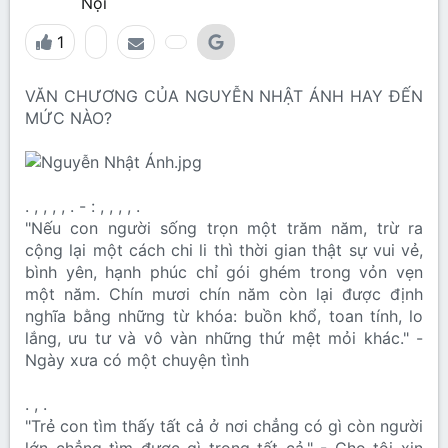
Nội
1
VĂN CHƯƠNG CỦA NGUYỄN NHẬT ÁNH HAY ĐẾN
MỨC NÀO?
. , , , , . - : , , , , .
"Nếu con người sống trọn một trăm năm, trừ ra
cộng lại một cách chi li thì thời gian thật sự vui vẻ,
bình yên, hạnh phúc chỉ gói ghém trong vỏn vẹn
một năm. Chín mươi chín năm còn lại được định
nghĩa bằng những từ khóa: buồn khổ, toan tính, lo
lắng, ưu tư và vô vàn những thứ mệt mỏi khác." -
Ngày xưa có một chuyện tình
. , .
"Trẻ con tìm thấy tất cả ở nơi chẳng có gì còn người