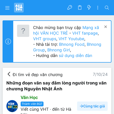
Chào mừng bạn truy cập
Mạng xã
hội VĂN HỌC TRẺ
-
VHT fanpage
,
VHT groups
,
VHT Youtube
,
- Nhà tài trợ:
Bhnong Food
,
Bhnong
Group
,
Bhnong Girl
,
- Hướng dẫn
sử dụng diễn đàn
7/10/24
Đi tìm vẻ đẹp văn chương
Những đoạn văn say đắm lòng người trong văn
chương Nguyễn Nhật Ánh
Văn Học
Thành viên BQT
Cùng tác giả
Viết cùng VHT
·
đến từ
Hà