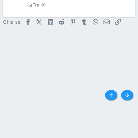
Trả lời
Facebook
X (Twitter)
LinkedIn
Reddit
Pinterest
Tumblr
WhatsApp
Email
Link
Chia sẻ:
Top
Botto
Liên hệ
Quy định và Nội quy
Privacy policy
Trợ giúp
Trang chủ
R