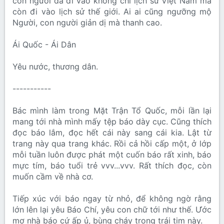
con người đã đi vào không chỉ lịch sử Việt Nam mà
còn đi vào lịch sử thế giới. Ai ai cũng ngưỡng mộ
Người, con người giản dị mà thanh cao.
Ái Quốc - Ái Dân
Yêu nước, thương dân.
-----------
Bác mình làm trong Mặt Trận Tổ Quốc, mỗi lần lại
mang tới nhà mình mấy tệp báo dày cục. Cũng thích
đọc báo lắm, đọc hết cái này sang cái kia. Lật từ
trang này qua trang khác. Rồi cả hồi cấp một, ở lớp
mỗi tuần luôn được phát một cuốn báo rất xinh, báo
mực tím, báo tuổi trẻ vvv...vvv. Rất thích đọc, còn
muốn cầm về nhà cơ.
Tiếp xúc với báo ngay từ nhỏ, để không ngờ rằng
lớn lên lại yêu Báo Chí, yêu con chữ tới như thế. Ước
mơ nhà báo cứ ấp ủ, bùng cháy trong trái tim này.