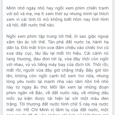
Mình nhớ ngày nhỏ hay ngồi xem phim chiến tranh
với bố và mẹ, mẹ ít xem thời sự nhưng mình lại thích
xem vì cái tính tò mò không biết hôm nay tình hình
xã hội, đất nước thế nào.
Ngồi xem phim tập trung tới thế, ôi sao giặc ngoại
xâm tàn ác tới thế. Tàn phá đất nước ta, hành hạ
dân ta. Đôi mắt tròn xoe đăm chiêu vào chiếc tivi cũ
xưa dày cục, lâu lâu lại mất tín hiệu. Cái cảnh nó
tang thương, đau đơn tới lạ, vừa đây thôi còn ngồi
với nhau, vù vù tiếng máy bay của địch tới. Thôi rồi,
mất rồi, người vừa đây giờ chẳng thấy. Bây giờ lớn
lên, không còn ngồi cạnh bố xem tivi nữa, nhưng
lòng yêu nước lại manh nha vào tâm hồn trẻ nhỏ
này từ ngày ấu thơ. Mỗi lần xem lại những đoạn
phim ngắn về Bác, về đất nước này, về những dấu
mốc sự kiện được tái hiện lại với một màu đen
trắng. Tôi thương đất nước hình chữ S này mà nước
mắt rơi. Hồ Chí Minh vị lãnh tụ của đất nước, một