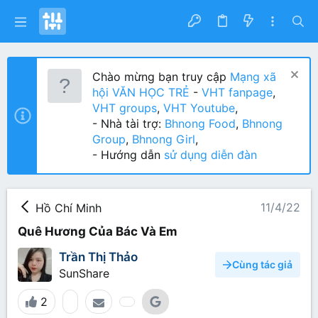
Chào mừng bạn truy cập
Mạng xã
hội VĂN HỌC TRẺ
-
VHT fanpage
,
VHT groups
,
VHT Youtube
,
- Nhà tài trợ:
Bhnong Food
,
Bhnong
Group
,
Bhnong Girl
,
- Hướng dẫn
sử dụng diễn đàn
11/4/22
Hồ Chí Minh
Quê Hương Của Bác Và Em
Trần Thị Thảo
Cùng tác giả
SunShare
2