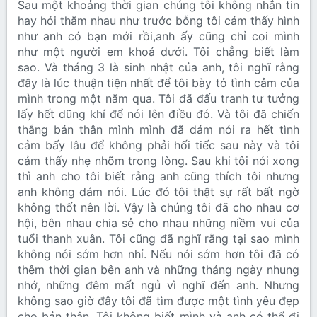
Sau một khoảng thời gian chúng tôi không nhắn tin
hay hỏi thăm nhau như trước bỗng tôi cảm thấy hình
như anh có bạn mới rồi,anh ấy cũng chỉ coi mình
như một người em khoá dưới. Tôi chẳng biết làm
sao. Và tháng 3 là sinh nhật của anh, tôi nghĩ rằng
đây là lúc thuận tiện nhất để tôi bày tỏ tình cảm của
mình trong một năm qua. Tôi đã đấu tranh tư tưởng
lấy hết dũng khí để nói lên điều đó. Và tôi đã chiến
thắng bản thân mình mình đã dám nói ra hết tình
cảm bấy lâu để không phải hối tiếc sau này và tôi
cảm thấy nhẹ nhõm trong lòng. Sau khi tôi nói xong
thì anh cho tôi biết rằng anh cũng thích tôi nhưng
anh không dám nói. Lúc đó tôi thật sự rất bất ngờ
không thốt nên lời. Vậy là chúng tôi đã cho nhau cơ
hội, bên nhau chia sẻ cho nhau những niềm vui của
tuổi thanh xuân. Tôi cũng đã nghĩ rằng tại sao mình
không nói sớm hơn nhỉ. Nếu nói sớm hơn tôi đã có
thêm thời gian bên anh và những tháng ngày nhung
nhớ, những đêm mất ngủ vì nghĩ đến anh. Nhưng
không sao giờ đây tôi đã tìm được một tình yêu đẹp
cho bản thân. Tôi không biết mình và anh có thể đi