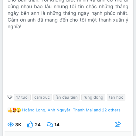
cùng nhau bao lâu nhưng tôi tin chắc những tháng
ngày bên anh là những tháng ngày hạnh phúc nhất.
Cảm ơn anh đã mang đến cho tôi một thanh xuân ý
nghĩa!
T
17 tuổi
cam xuc
lần đầu tiên
rung động
tan học
ừ
k
Hoàng Long
,
Anh Nguyệt
,
Thanh Mai
and 22 others
R
h
e
ó
a
3K
24
14
c
a
t