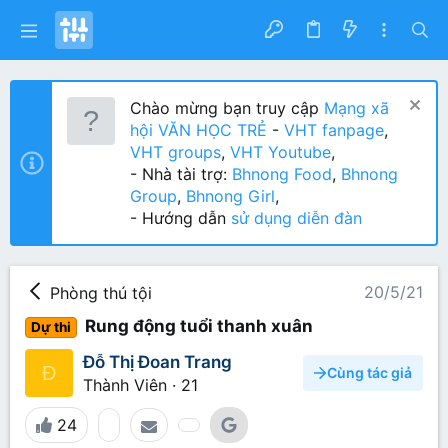
Chào mừng bạn truy cập
Mạng xã
hội VĂN HỌC TRẺ
-
VHT fanpage
,
VHT groups
,
VHT Youtube
,
- Nhà tài trợ:
Bhnong Food
,
Bhnong
Group
,
Bhnong Girl
,
- Hướng dẫn
sử dụng diễn đàn
20/5/21
Phòng thú tội
Rung động tuổi thanh xuân
Dự thi
Đỗ Thị Đoan Trang
Đ
Cùng tác giả
Thành Viên
·
21
24