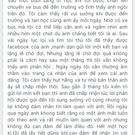
Vào một buổi sáng đi học khi tôi bước chân lên
chuyến xe bus để đến trường vô tình thấy anh ngồi
trên đó. Tôi cảm thấy rất vui sướng khi được đến
trường và tan học cùng anh ấy mỗi ngày. Nhờ có xe
bus mà tôi có thể tiếp cận anh và ngắm nhìn anh
nhiều hơn một chút dù anh chẳng biết tôi là ai. Sau
vài ngày lục lọi và tìm tòi thù tôi đã thấy được
facebook của anh ,mạnh dạn gửi lời mời kết bạn và
lặng lẽ chờ đợi. Nhưng lặng lẽ chờ đợi quả không
phải là cách hay sau một tháng thì tôi vẫn không
thấy anh phản hồi . Ngày ngày tôi vẫn thường âm
thầm vào trang cá nhân của anh để xem cái anh
đăng. Tôi cảm thấy hụt hẫng và tự nhủ bản thân anh
ấy sẽ chấp nhận thôi. Sau gần 3 tháng tôi kiên trì
gửi lời mời kết bạn thì anh đã chấp nhận lúc lời phản
hồi được gửi đến tôi sung sướng vô cùng nhưng tôi
lại không dám nhắn tin làm quen với anh. Rồi ngày
qua ngày anh khong biết rằng có một ánh mắt luôn
dõi theo anh và rất muốn làm quen với anh nhưng
không đủ can đảm để làm điều đó. Hết một học
kì,tôi đã lấy hết dũng khí,can đảm để nhắn tin với