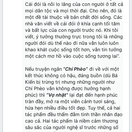
Cái đói là nỗi lo lắng của con người ở tất cả
mọi dân tộc và mọi thời đại. Cho nên, đó là
một đề tài thuộc về bản chất đời sống. Các
nhà văn viết về cái đói ở khía cạnh tối tăm
và bất lực của con người trước nó. Khi tôi
viết, ý tưởng thường trực trong tôi là những
người đói dù thế nào đi nữa vẫn luôn luôn
khao khát cuộc sống tốt hơn, vẫn tin tưởng
một cách mơ hồ vào cuộc sống tương lai”.
Nếu truyện ngắn
“Chí Phèo”
đi về với một
kết thúc không có hậu, đáng buồn (dù Bá
Kiến bị trừng trị nhưng những người như
Chí Phèo vẫn không được hưởng hạnh
phúc) thì
“Vợ nhặt”
lại đạt đến hạnh phúc
tràn đầy, mở ra một viễn cảnh tươi sáng,
hứa hẹn nhiều điều tốt đẹp. Tuy thế, cả hai
tác phẩm đều thấm đẫm tinh thần nhân đạo
cao cả. Hai tác phẩm là niềm cảm thương
sâu sắc của người nghệ sĩ trước những số