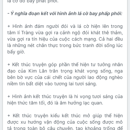
lá cờ đỏ bay phất phới.
- Ý nghĩa đoạn kết với hình ảnh lá cờ bay phấp phới:
+ Hình ảnh đám người đói và lá cờ hiện lên trong
tâm lí Tràng vừa gợi ra cảnh ngộ đói khát thê thảm,
vừa gợi ra tín hiệu của cuộc cách mạng. Cả hai đều
là những nét chân thực trong bức tranh đời sống lúc
bấy giờ.
+ Kết thúc truyện góp phần thể hiện tư tưởng nhân
đạo của Kim Lân trân trọng khát vọng sống, nga
bên bờ vực của cái chết của người lao động nghèo
niềm tin bất diệt vào tương lai tươi sáng.
+ Hình ảnh kết thúc truyện là hi vọng tươi sáng của
hiện thức tăm tối, đó là âm hưởng lạc quan.
+ Kết thúc truyện kiểu kết thúc mở giúp thể hiện
được xu hướng vận động của cuộc sống được mô
tả trong toàn bộ câu chuyện, tạo khoảng trống để