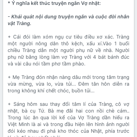
* Ý nghĩa kết thúc truyện ngắn Vợ nhặt:
- Khái quát nội dung truyện ngắn và cuộc đời nhân
vật Tràng.
+ Cái đói làm xóm ngụ cư tiêu điều xơ xác. Tràng
một người nông dân thô kệch, xấu xí.Vào 1 buổi
chiều Tràng dẫn một người phụ nữ về nhà. Người
phụ nữ bằng lòng làm vợ Tràng với 4 bát bánh đúc
và vài câu nói tầm phơ tầm phào.
+ Mẹ Tràng đón nhận nàng dâu mới trong tâm trạng
vừa mừng, vừa lo, vừa tủi… Đêm tân hôn diễn ra
trong không khí chết chóc, buồn tủi…
+ Sáng hôm sau thay đổi tâm lí của Tràng, cô vợ
nhặt, bà cụ Tứ. Bà mẹ đãi hai con nồi chè cám..
Trong lúc ăn qua lời kể của Vợ Tràng dần hiểu ra
Việt Minh là ai và trong đầu hiện lên hình ảnh người
đói kéo nhau đi phá kho thóc của Nhật, phía trước