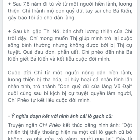
+ Sau 7,8 năm đi tù về từ một người hiền lành, lương
thiện, Chí thành mộ con quỷ dữ, tay sai cho Bá Kiến,
gây bao tội ác cho dân làng.
+ Sau khi gặp Thị Nở, bản chất lương thiện của Chí
trỗi dậy. Chí mong muốn Thị giúp mình trở lại cuộc
sống bình thường nhưng không được bởi bị Thị cự
tuyệt. Quá đau đớn, phẫn uất. Chí phèo đến nhà Bá
Kiến giết Bá Kiến và kết liễu cuộc đời mình.
Cuộc đời Chí từ một người nông dân hiền lành,
lương thiện bị tha hóa, bị hủy hoại cả nhân hình lẫn
nhân tính, trở thành “Con quỷ dữ của làng Vũ Đại”
cuối cùng sau bi kịch bị cự tuyệt quyền làm người,
Chí Phèo tự kết liễu cuộc đời mình.
- Ý nghĩa đoạn kết với hình ảnh cái lò gạch cũ:
Truyện ngắn
Chí Phèo
kết thúc bằng hình ảnh: “Đột
nhiên thị thấy thoáng hiện ra một cái lò gạch cũ bỏ
không, xa nhà cửa, và vắng người qua lại”. Đây là