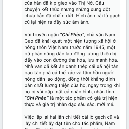
của hắn đã kịp gieo vào Thị Nở. Câu
chuyện kết thúc nhưng những xung đột
chưa hẳn đã chấm dứt. Hình ảnh cái lò gạch
cũ lại hiện ra đầy sức ám ảnh.
Với truyện ngắn
“Chí Phèo”
, nhà văn Nam
Cao đã khái quát một hiện tượng xã hội ở
nông thôn Việt Nam trước năm 1945, một
bộ phận nông dân lao động lương thiện bị
đẩy vào con đường tha hóa, lưu manh hóa.
Nhà văn đã kết án đanh thép cái xã hội tàn
bạo tàn phá cả thể xác và tâm hồn người
nông dân lao động, đồng thời khẳng định
bản chất lương thiện của họ, ngay trong khi
họ bị vùi dập mất cả nhân hình, nhân tính.
“Chí Phèo”
là một tác phẩm có giá trị hiện
thực và giá trị nhân đạo sâu sắc, mới mẻ.
Việc lặp lại hai lần chi tiết cái lò gạch cũ và
lấy chi tiết ấy đặt tên cho tác phẩm, Nam