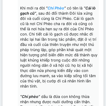
Khi mới ra đời
“
Chí Phèo
”
có tên là
“Cái lò
gạch cũ”
, sau đó đổi thành Đôi lứa xứng
đôi và cuối cùng là Chí Phèo. Cái lò gạch
cũ là nơi Chí Phèo cha ra đời và cũng có
thể là nơi hứa hẹn sự ra đời của Chí Phèo
con. Chi tiết cái lò gạch cũ được nhắc đi
nhắc lại hai lần trong tác phẩm, đặt ở vị trí
đầu và cuối của thiên truyện như một thủ
pháp trùng lặp, góp phần khái quát một
hiện tượng phổ biến đến mức đã thành quy
luật khủng khiếp trong cuộc đời những
người nông dân ở xã hội cũ: họ bị xã hội
thực dân nửa phong kiến đẩy vào con
đường lưu manh, sa vào kiếp sống tối tăm
của thú vật, bị cướp đi cả nhân hình lẫn
nhân tính.
“Chí phèo”
dẫu là đứa con không thừa
nhận nhưng được nuôi dưỡng cẩn thận.