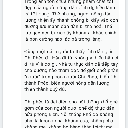
Trong anh tồn chứa những phẩm chất tốt
đẹp của người nông dân bình dị, hiền lành
và tốt bụng. Thế nhưng, người nông dân
lương thiện ấy nhanh chóng bị đẩy vào con
đường lưu manh dần dần bị tha hoá. Thế
lực gây nên bi kịch ấy không ai khác chính
là bọn cường hào, ác bá trong làng.
Đùng một cái, người ta thấy lính dẫn giải
Chí Phèo đi. Hắn đi tù. Không ai hiểu hắn bị
đi tù vì lí do gì. Nhà tù thực dân đã tiếp tay
cho cường hào thâm độc để giết chết phần
“người” trong con người Chí Phèo, biến Chí
thành Phèo, biến người nông dân lương
thiện thành quỷ dữ.
Chí phèo là đại diện cho nỗi thống khổ ghê
gớm của con người dưới chế độ thực dân
nửa phong kiến. Nỗi thống khổ đó không
phải là không nhà, không cửa, không cha
không mẹ, không họ hàng thân thích; mà