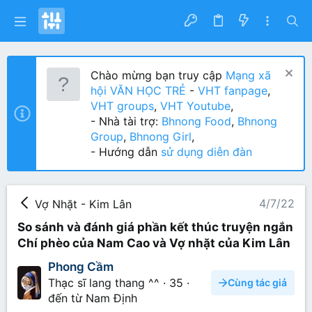
Chào mừng bạn truy cập
Mạng xã
hội VĂN HỌC TRẺ
-
VHT fanpage
,
VHT groups
,
VHT Youtube
,
- Nhà tài trợ:
Bhnong Food
,
Bhnong
Group
,
Bhnong Girl
,
- Hướng dẫn
sử dụng diễn đàn
4/7/22
Vợ Nhặt - Kim Lân
So sánh và đánh giá phần kết thúc truyện ngắn
Chí phèo của Nam Cao và Vợ nhặt của Kim Lân
Phong Cầm
Thạc sĩ lang thang ^^
·
35
·
Cùng tác giả
đến từ
Nam Định