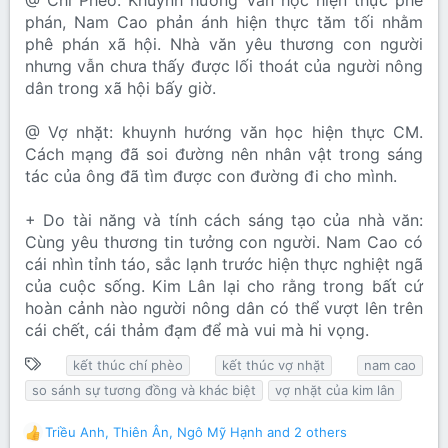
@ Chí Phèo: Khuynh hướng Văn học hiện thực phê
phán, Nam Cao phản ánh hiện thực tăm tối nhằm
phê phán xã hội. Nhà văn yêu thương con người
nhưng vẫn chưa thấy được lối thoát của người nông
dân trong xã hội bấy giờ.
@ Vợ nhặt: khuynh hướng văn học hiện thực CM.
Cách mạng đã soi đường nên nhân vật trong sáng
tác của ông đã tìm được con đường đi cho mình.
+ Do tài năng và tính cách sáng tạo của nhà văn:
Cùng yêu thương tin tưởng con người. Nam Cao có
cái nhìn tỉnh táo, sắc lạnh trước hiện thực nghiệt ngã
của cuộc sống. Kim Lân lại cho rằng trong bất cứ
hoàn cảnh nào người nông dân có thể vượt lên trên
cái chết, cái thảm đạm để mà vui mà hi vọng.
T
kết thúc chí phèo
kết thúc vợ nhặt
nam cao
ừ
so sánh sự tương đồng và khác biệt
vợ nhặt của kim lân
k
h
Triều Anh
,
Thiên Ân
,
Ngô Mỹ Hạnh
and 2 others
R