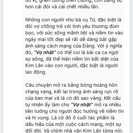
đố kị, ghen tuông điên cuồng, còn đáng sợ
hơn cái đói và cái chết nhiều lần.
Những con người như bà cụ Tứ, đặc biệt là
đôi vợ chồng trẻ với tình yêu thương đùm
bọc, với sức sống mãnh liệt và niềm tin vào
ngày mai tốt đẹp sẽ rất dễ dàng bắt gặp
ánh sáng cách mạng của Đảng. Với ý nghĩa
đó,
“Vợ nhặt”
có thể coi là bài ca ca ngợi
sự sống, đã thể hiện niềm tin bất diệt của
Kim Lân vào con người, đặc biệt là người
lao động.
Câu chuyện mở ra bằng bóng hoàng hôn
chạng vạng, kết lại trong ánh sáng rực rỡ
của ban mai và lá cờ đỏ sao vàng. Kết cấu
tự nhiên ấy làm cho
“Vợ nhặt”
mở ra nhiều
liên tưởng cho người đọc hướng về niềm tin
và hi vọng. Lá cờ đỏ ở cuối tác phẩm là
dấu hiệu của một cuộc cách mạng, một sự
đổi đời. Và chính nhà văn Kim Lân từng nói: