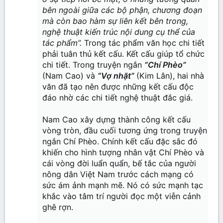
bên ngoài giữa các bộ phận, chương đoạn
mà còn bao hàm sự liên kết bên trong,
nghệ thuật kiến trúc nội dung cụ thể của
tác phẩm”.
Trong tác phẩm văn học chi tiết
phải tuân thủ kết cấu. Kết cấu giúp tổ chức
chi tiết. Trong truyện ngắn
“Chí Phèo”
(Nam Cao) và
“Vợ nhặt”
(Kim Lân), hai nhà
văn đã tạo nên được những kết cấu độc
đáo nhờ các chi tiết nghệ thuật đắc giá.
Nam Cao xây dựng thành công kết cấu
vòng tròn, đầu cuối tương ứng trong truyện
ngắn Chí Phèo. Chính kết cấu đặc sắc đó
khiến cho hình tượng nhân vật Chí Phèo và
cái vòng đời luẩn quẩn, bế tắc của người
nông dân Việt Nam trước cách mạng có
sức ám ảnh mạnh mẽ. Nó có sức mạnh tạc
khắc vào tâm trí người đọc một viễn cảnh
ghê rợn.