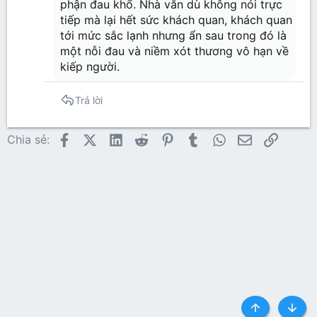
phận đau khổ. Nhà văn dù không nói trực
tiếp mà lại hết sức khách quan, khách quan
tới mức sắc lạnh nhưng ẩn sau trong đó là
một nỗi đau và niềm xót thương vô hạn về
kiếp người.
Trả lời
Facebook
X (Twitter)
LinkedIn
Reddit
Pinterest
Tumblr
WhatsApp
Email
Link
Chia sẻ:
Top
Botto