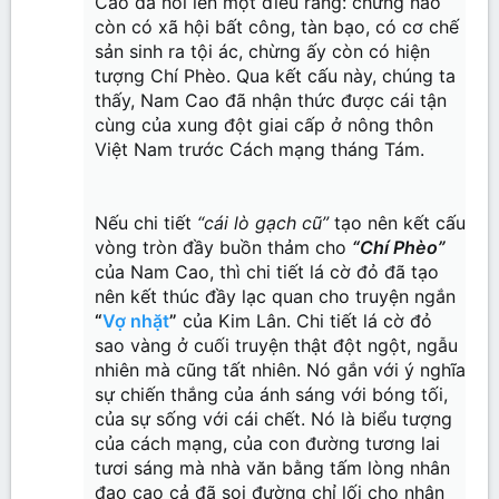
Cao đã nói lên một điều rằng: chừng nào
còn có xã hội bất công, tàn bạo, có cơ chế
sản sinh ra tội ác, chừng ấy còn có hiện
tượng Chí Phèo. Qua kết cấu này, chúng ta
thấy, Nam Cao đã nhận thức được cái tận
cùng của xung đột giai cấp ở nông thôn
Việt Nam trước Cách mạng tháng Tám.
Nếu chi tiết
“cái lò gạch cũ”
tạo nên kết cấu
vòng tròn đầy buồn thảm cho
“Chí Phèo”
của Nam Cao, thì chi tiết lá cờ đỏ đã tạo
nên kết thúc đầy lạc quan cho truyện ngắn
“
Vợ nhặt
”
của Kim Lân. Chi tiết lá cờ đỏ
sao vàng ở cuối truyện thật đột ngột, ngẫu
nhiên mà cũng tất nhiên. Nó gắn với ý nghĩa
sự chiến thắng của ánh sáng với bóng tối,
của sự sống với cái chết. Nó là biểu tượng
của cách mạng, của con đường tương lai
tươi sáng mà nhà văn bằng tấm lòng nhân
đạo cao cả đã soi đường chỉ lối cho nhân