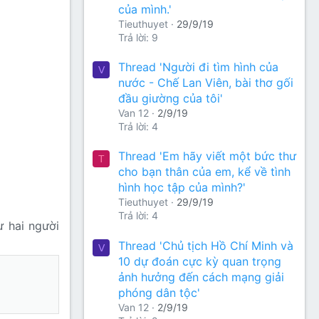
của mình.'
Tieuthuyet
29/9/19
Trả lời: 9
Thread 'Người đi tìm hình của
V
nước - Chế Lan Viên, bài thơ gối
đầu giường của tôi'
Van 12
2/9/19
Trả lời: 4
Thread 'Em hãy viết một bức thư
T
cho bạn thân của em, kể về tình
hình học tập của mình?'
Tieuthuyet
29/9/19
Trả lời: 4
ư hai người
Thread 'Chủ tịch Hồ Chí Minh và
V
10 dự đoán cực kỳ quan trọng
ảnh hưởng đến cách mạng giải
phóng dân tộc'
Van 12
2/9/19