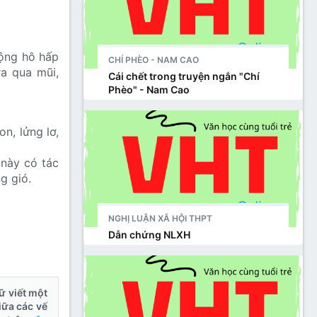
ra từ đồng
động hô hấp
CHÍ PHÈO - NAM CAO
 nghĩa.
ra qua mũi,
Cái chết trong truyện ngắn "Chí
Phèo" - Nam Cao
n, lửng lơ,
 này có tác
g gió.
NGHỊ LUẬN XÃ HỘI THPT
Dẫn chứng NLXH
ữ viết một
iữa các vế