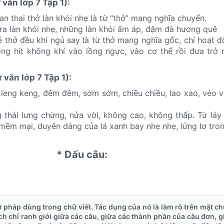
văn lớp 7 Tập 1):​
ương tiện đi lại -> Trình bày khái niệm mà từ biểu thị
an thai thở làn khói nhẹ là từ “thở” mang nghĩa chuyển.
oai nghiêm. -> Giải thích đưa ra từ đồng nghĩa
 không vững lòng tin ở mình nữa. -> Giải thích bằng cách vừa đưa 
a ra làn khói nhẹ, những làn khói ấm áp, đậm đà hương quê
ái nghĩa.
é thở đều khi ngủ say là từ thở mang nghĩa gốc, chỉ hoạt 
có tính thật thà, thắng thẳn. -> Giải thích bằng cách đưa ra từ đồng
ng hít không khí vào lồng ngực, vào cơ thể rồi đưa trở 
văn lớp 7 Tập 1):​
: leng keng, đêm đêm, sớm sớm, chiều chiều, lao xao, véo vo
ng thái lưng chừng, nửa vời, không cao, không thấp. Từ láy
mềm mại, duyên dáng của lá xanh bay nhẹ nhẹ, lửng lơ tron
* Dấu câu:​
 pháp dùng trong chữ viết. Tác dụng của nó là làm rõ trên mặt ch
h chỉ ranh giới giữa các câu, giữa các thành phần của câu đơn, g