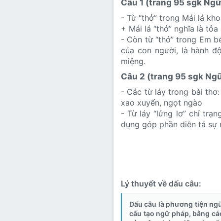
Câu 1 (trang 95 sgk Ngữ 
Xe đạp: chỉ một loại ph
- Từ “thở” trong Mái lá kho
Lẫm liệt : hùng dũng, 
Nao núng : lung lay,
+ Mái lá “thở” nghĩa là tỏ
nghĩa vừa đưa ra từ tr
- Còn từ “thở” trong Em b
Trung thực: con người 
của con người, là hành độ
miệng.
Câu 2 (trang 95 sgk Ngữ 
- Các từ láy trong bài thơ
xao xuyến, ngọt ngào
- Từ láy “lửng lơ” chỉ trạ
dụng góp phần diễn tả sự 
Lý thuyết về dấu câu:
Dấu câu là phương tiện ngữ
cấu tạo ngữ pháp, bằng các