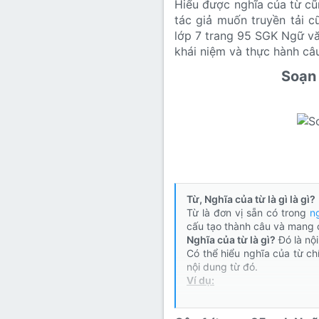
Hiểu được nghĩa của từ cũ
Lớp 8
Thời để nhớ
Bài mới trên hồ sơ
tác giả muốn truyền tải c
lớp 7 trang 95 SGK Ngữ văn
Lớp 7
Mùa yêu đầu
Tìm trong hồ sơ cá nhân
khái niệm và thực hành câ
Lớp 6
Thời áo trắng (Nữ sinh)
Soạn 
Văn học 5
Đời sống
Văn học 4
Văn hoá
Văn học 3
Ngoại ngữ
Văn học 2
Từ, Nghĩa của từ là gì là gì?
Giáo viên
Từ là đơn vị sẵn có trong
ng
cấu tạo thành câu và mang 
Nghĩa của từ là gì?
Đó là nội
Có thể hiểu nghĩa của từ ch
nội dung từ đó.
Ví dụ:
Tập quán : thói quen
đời sống, được mọi ngư