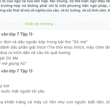
 tố của ngữ và của liên hợp. Nói chung, nó thể hiện ngữ điệu lê
ó trường hợp nó không phải chỉ là một phương tiện ngữ pháp, 
ng sắc thái tế nhị về nghĩa của câu, về tư tưởng, về cả tình cảm, t
Nhấn để mở rộng...
ì bài viết được người đọc hiểu rõ hơn, nhanh hơn. Không dùng d
ờng hợp vì dùng sai dấu câu mà thành ra sai ngữ pháp, sai nghĩa.
văn lớp 7 Tập 1):
âu cần được vận dụng nghiêm túc.
c đơn và dấu ngoặc kép trong bài thơ “Gò me”
ánh dấu phần giải thích (Tre thôi khúc khích, mây chìm lắ
ưa ra trích dẫn về câu hò quê hương:
 gái Gò Me
vì mê giọng hò”
văn lớp 7 Tập 1):
y bơi
 nước mắt người tôi yêu
a khiến trăng và mây có hồn như con người: biết tắm, bi