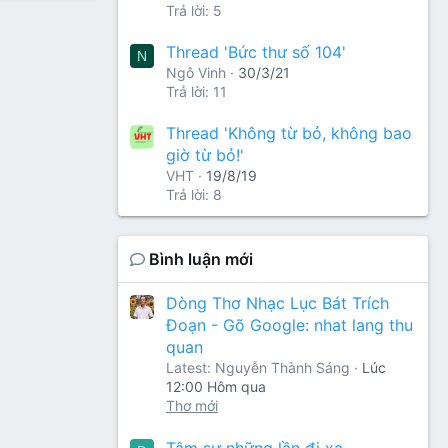
Trả lời: 5
Thread 'Bức thư số 104'
N
Ngô Vinh
30/3/21
Trả lời: 11
Thread 'Không từ bỏ, không bao
giờ từ bỏ!'
VHT
19/8/19
Trả lời: 8
Bình luận mới
Dòng Thơ Nhạc Lục Bát Trích
Đoạn - Gõ Google: nhat lang thu
quan
Latest: Nguyễn Thành Sáng
Lúc
12:00 Hôm qua
Thơ mới
Tâm sự những lần đi xa