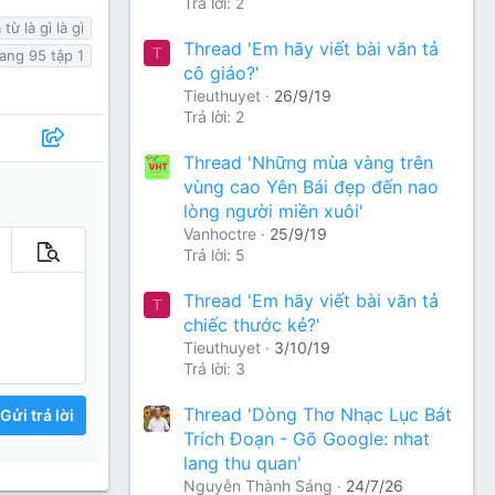
Trả lời: 2
từ là gì là gì
Thread 'Em hãy viết bài văn tả
T
rang 95 tập 1
cô giáo?'
Tieuthuyet
26/9/19
Trả lời: 2
Thread 'Những mùa vàng trên
vùng cao Yên Bái đẹp đến nao
lòng người miền xuôi'
Vanhoctre
25/9/19
Trả lời: 5
m tùy chọn…
Xem trước
Thread 'Em hãy viết bài văn tả
T
chiếc thước kẻ?'
Tieuthuyet
3/10/19
Trả lời: 3
Thread 'Dòng Thơ Nhạc Lục Bát
Gửi trả lời
Trích Đoạn - Gõ Google: nhat
lang thu quan'
Nguyễn Thành Sáng
24/7/26