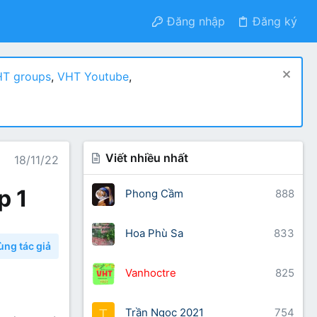
Đăng nhập
Đăng ký
T groups
,
VHT Youtube
,
Viết nhiều nhất
18/11/22
p 1
Phong Cầm
888
Hoa Phù Sa
833
ùng tác giả
Vanhoctre
825
Trần Ngọc 2021
754
T