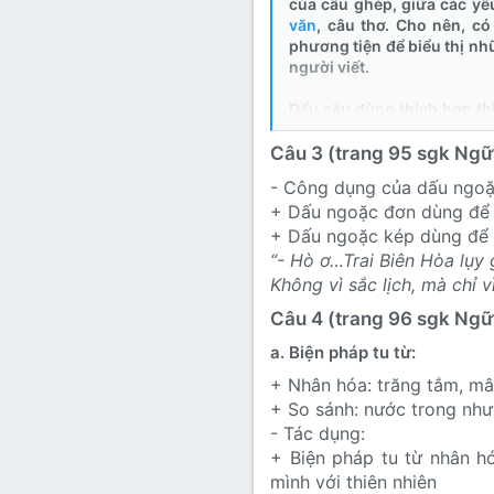
của câu ghép, giữa các yếu
văn
, câu thơ. Cho nên, c
phương tiện để biểu thị nhữ
người viết.
Dấu câu dùng thích hợp th
thể gây ra hiểu lầm. Có trư
Câu 3 (trang 95 sgk Ngữ 
Cho nên, quy tắc về dấu c
- Công dụng của dấu ngoặ
+ Dấu ngoặc đơn dùng để đ
+ Dấu ngoặc kép dùng để đ
“- Hò ơ…Trai Biên Hòa lụy
Không vì sắc lịch, mà chỉ 
Câu 4 (trang 96 sgk Ngữ 
a. Biện pháp tu từ:
+ Nhân hóa: trăng tắm, mâ
+ So sánh: nước trong như
- Tác dụng:
+ Biện pháp tu từ nhân hó
mình với thiên nhiên