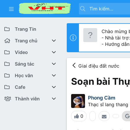
Trang Tin
Chào mừng b
- Nhà tài trợ
Trang chủ
- Hướng dẫn
Diễn đàn
Video
Bài viết mới
Youtube VHT News
Sáng tác
Giai điệu đất nước
Có gì mới
Youtube VHT
Cuộc thi viết
Học văn
Soạn bài Thự
Tiktok
Trại sáng tác
Lớp 12
Featured content
Cafe
Phong Cầm
Liên hệ BTC
Lớp 11
Cafe Văn chương
Bài viết mới
Thành viên
Thạc sĩ lang thang 
Lớp 10
Văn Khoa
Đăng ký
Bài mới trên hồ sơ
0
Lớp 9
Cảm xúc (tâm sự)
Thành viên trực tuyến