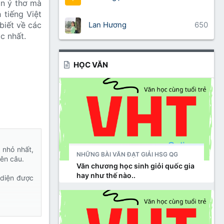
ăn ý thơ mà
 tiếng Việt
Lan Hương
650
biết về các
c nhất.
HỌC VĂN
 nhỏ nhất,
NHỮNG BÀI VĂN ĐẠT GIẢI HSG QG
ên câu.
Văn chương học sinh giỏi quốc gia
hay như thế nào..
 diện được
 lâu trong