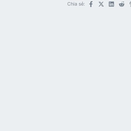
Trebuch
Facebook
X (Twitter)
LinkedI
Re
Chia sẻ:
Verdana