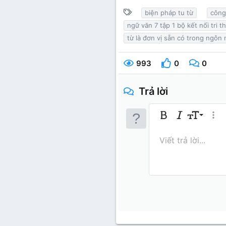
T
biện pháp tu từ
công
ừ
ngữ văn 7 tập 1 bộ kết nối tri t
k
từ là đơn vị sẵn có trong ngôn
h
ó
993
0
0
a
Trả lời
9
Bold
In nghiêng
Kích thước
Thêm
10
Arial
Màu chữ
Mặt cười
Redo
Phông chữ
Media
Xóa định dạng
Trích dẫn
Toggle BB 
Gạch ngan
Insert 
Bản th
Gạch 
In
I
Viết trả lời...
12
Book An
15
Courie
18
Georgia
22
Tahoma
26
Times N