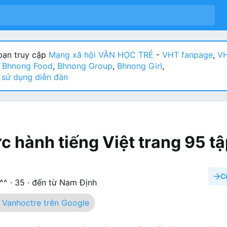
ạn truy cập
Mạng xã hội VĂN HỌC TRẺ
-
VHT fanpage
,
VH
:
Bhnong Food
,
Bhnong Group
,
Bhnong Girl
,
sử dụng diễn đàn
c hành tiếng Việt trang 95 tậ
C
^^
·
35
·
đến từ
Nam Định
Vanhoctre trên Google