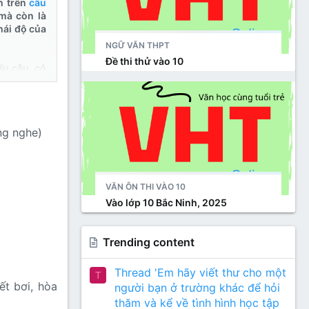
n trên
câu
mà còn là
hái độ của
NGỮ VĂN THPT
Đề thi thử vào 10
ấu câu, có
ng nghe)
VĂN ÔN THI VÀO 10
Vào lớp 10 Bắc Ninh, 2025
Trending content
Thread 'Em hãy viết thư cho một
T
ết bơi, hòa
người bạn ở trường khác để hỏi
thăm và kể về tình hình học tập