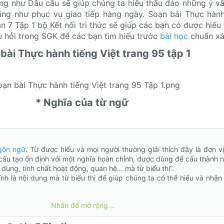
ng như Dấu câu sẽ giúp chúng ta hiểu thấu đáo những ý v
ũng như phục vụ giao tiếp hàng ngày. Soạn bài Thực hành
 7 Tập 1 bộ Kết nối tri thức sẽ giúp các bạn có được hiểu 
u hỏi trong SGK để các bạn tìm hiểu trước
bài học
chuẩn xá
bài Thực hành tiếng Việt trang 95 tập 1​
* Nghĩa của từ ngữ​
ôn ngữ
. Từ được hiểu và mọi người thường giải thích đây là đơn vị
cấu tạo ổn định với một nghĩa hoàn chỉnh, được dùng để cấu thành n
 dung, tính chất hoạt động, quan hệ… mà từ biểu thị”.
ính là nội dung mà từ biểu thị để giúp chúng ta có thể hiểu và nhận
Nhấn để mở rộng...
 của một cộng đồng (địa phương, dân tộc, v.v…) được hình thành từ
ời làm theo. -> Trình bày khái niệm mà từ biểu thị