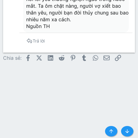
mắt. Ta ôm chặt nàng, người vợ xiết bao
thân yêu, người bạn đời thủy chung sau bao
nhiêu năm xa cách.
Nguồn TH
Trả lời
Facebook
X (Twitter)
LinkedIn
Reddit
Pinterest
Tumblr
WhatsApp
Email
Link
Chia sẻ:
Top
Botto