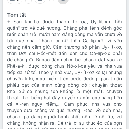
Tóm tắt
+ Sau khi hạ được thành Tơ-roa, Uy-lít-xơ "hồi
quân" trở về quê hương. Chàng phải lênh đênh góc
biển chân trời mười năm đằng đẵng mà vẫn chưa về
tới quê nhà. Chàng bị nữ thần Ca-líp-xô, vì yêu
chàng nên cầm giữ. Cảm thương số phận Uy-lít-xơ,
thần Dớt sai Héc-mét đến lệnh cho Ca-líp-xô phải
để chàng đi. Bị bão đánh chìm bè, chàng dạt vào xứ
Phê-a-ki, được công chúa Nô-xi-ca yêu và nhà vua
tiếp đãi tử tế. Theo ý nhà vua, Uy-lít-xơ kể lại những
chuyện li kì, mạo hiểm trên bước đường gian truân
phiêu bạt của mình cùng đồng đội: chuyện thoát
khỏi xứ sở những tên khổng lồ một mắt, chuyện
thoát khỏi tiếng hát đầy quyến rũ của các nàng tiên
cá Xi-ren nguy hiểm,… Cảm phục, nhà vua cho
thuyền đưa chàng về quê hương I-tác. Về đến nhà,
chàng giả dạng người hành khất nên Pê-nê-lốp, vợ
chàng, không nhận ra. Để trả lời sự thúc ép của bọn