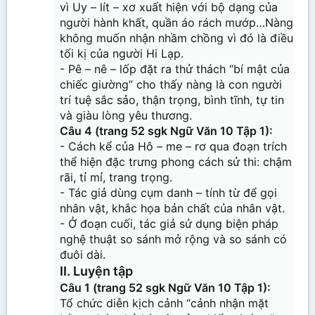
vì Uy – lít – xơ xuất hiện với bộ dạng của
người hành khất, quần áo rách mướp…Nàng
không muốn nhận nhầm chồng vì đó là điều
tối kị của người Hi Lạp.
- Pê – nê – lốp đặt ra thử thách “bí mật của
chiếc giường” cho thấy nàng là con người
trí tuệ sắc sảo, thận trọng, bình tĩnh, tự tin
và giàu lòng yêu thương.
Câu 4 (trang 52 sgk Ngữ Văn 10 Tập 1):
- Cách kể của Hô – me – rơ qua đoạn trích
thể hiện đặc trưng phong cách sử thi: chậm
rãi, tỉ mỉ, trang trọng.
- Tác giả dùng cụm danh – tính từ để gọi
nhân vật, khắc họa bản chất của nhân vật.
- Ở đoạn cuối, tác giả sử dụng biện pháp
nghệ thuật so sánh mở rộng và so sánh có
đuôi dài.
II. Luyện tập
Câu 1 (trang 52 sgk Ngữ Văn 10 Tập 1):
Tổ chức diễn kịch cảnh “cảnh nhận mặt