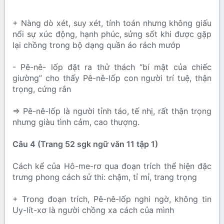
+ Nàng dò xét, suy xét, tính toán nhưng không giấu
nổi sự xúc động, hạnh phúc, sửng sốt khi được gặp
lại chồng trong bộ dạng quần áo rách mướp
- Pê-nê- lốp đặt ra thử thách “bí mật của chiếc
giường” cho thấy Pê-nê-lốp con người trí tuệ, thận
trọng, cứng rắn
⇒ Pê-nê-lốp là người tỉnh táo, tế nhị, rất thận trọng
nhưng giàu tình cảm, cao thượng.
Câu 4 (Trang 52 sgk ngữ văn 11 tập 1)
Cách kể của Hô-me-rơ qua đoạn trích thể hiện đặc
trưng phong cách sử thi: chậm, tỉ mỉ, trang trọng
+ Trong đoạn trích, Pê-nê-lốp nghi ngờ, không tin
Uy-lít-xơ là người chồng xa cách của mình