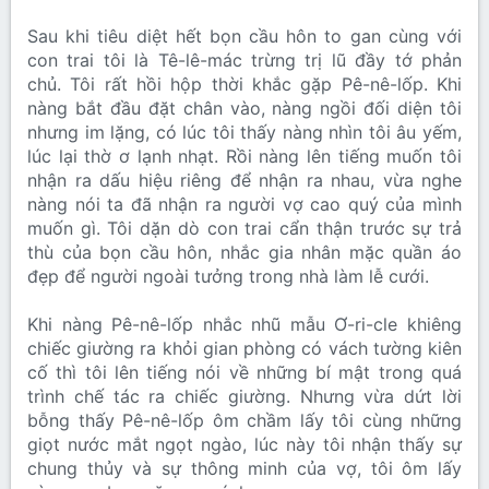
Sau khi tiêu diệt hết bọn cầu hôn to gan cùng với
con trai tôi là Tê-lê-mác trừng trị lũ đầy tớ phản
chủ. Tôi rất hồi hộp thời khắc gặp Pê-nê-lốp. Khi
nàng bắt đầu đặt chân vào, nàng ngồi đối diện tôi
nhưng im lặng, có lúc tôi thấy nàng nhìn tôi âu yếm,
lúc lại thờ ơ lạnh nhạt. Rồi nàng lên tiếng muốn tôi
nhận ra dấu hiệu riêng để nhận ra nhau, vừa nghe
nàng nói ta đã nhận ra người vợ cao quý của mình
muốn gì. Tôi dặn dò con trai cẩn thận trước sự trả
thù của bọn cầu hôn, nhắc gia nhân mặc quần áo
đẹp để người ngoài tưởng trong nhà làm lễ cưới.
Khi nàng Pê-nê-lốp nhắc nhũ mẫu Ơ-ri-cle khiêng
chiếc giường ra khỏi gian phòng có vách tường kiên
cố thì tôi lên tiếng nói về những bí mật trong quá
trình chế tác ra chiếc giường. Nhưng vừa dứt lời
bỗng thấy Pê-nê-lốp ôm chầm lấy tôi cùng những
giọt nước mắt ngọt ngào, lúc này tôi nhận thấy sự
chung thủy và sự thông minh của vợ, tôi ôm lấy