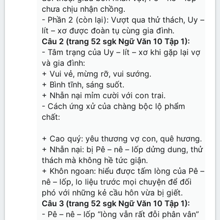
chưa chịu nhận chồng.
- Phần 2 (còn lại): Vượt qua thử thách, Uy –
lít – xơ được đoàn tụ cùng gia đình.
Câu 2 (trang 52 sgk Ngữ Văn 10 Tập 1):
- Tâm trạng của Uy – lít – xơ khi gặp lại vợ
và gia đình:
+ Vui vẻ, mừng rỡ, vui sướng.
+ Bình tĩnh, sáng suốt.
+ Nhẫn nại mỉm cười với con trai.
- Cách ứng xử của chàng bộc lộ phẩm
chất:
+ Cao quý: yêu thương vợ con, quê hương.
+ Nhẫn nại: bị Pê – nê – lốp dửng dung, thử
thách mà không hề tức giận.
+ Khôn ngoan: hiểu được tấm lòng của Pê –
nê – lốp, lo liệu trước mọi chuyện để đối
phó với những kẻ cầu hôn vừa bị giết.
Câu 3 (trang 52 sgk Ngữ Văn 10 Tập 1):
- Pê – nê – lốp “lòng vẫn rất đỗi phân vân”