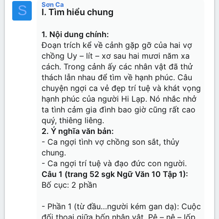
Sơn Ca
26
Trebuchet MS
S
I. Tìm hiểu chung
Verdana
1. Nội dung chính:
Đoạn trích kể về cảnh gặp gỡ của hai vợ
chồng Uy – lít – xơ sau hai mươi năm xa
cách. Trong cảnh ấy các nhân vật đã thử
thách lẫn nhau để tìm về hạnh phúc. Câu
chuyện ngợi ca vẻ đẹp trí tuệ và khát vọng
hạnh phúc của người Hi Lạp. Nó nhắc nhở
ta tình cảm gia đình bao giờ cũng rất cao
quý, thiêng liêng.
2. Ý nghĩa văn bản:
- Ca ngợi tình vợ chồng son sắt, thủy
chung.
- Ca ngợi trí tuệ và đạo đức con người.
Câu 1 (trang 52 sgk Ngữ Văn 10 Tập 1):
Bố cục: 2 phần
- Phần 1 (từ đầu…người kém gan dạ): Cuộc
đối thoại giữa bốn nhân vật, Pê – nê – lốp