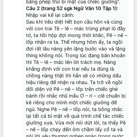
bằng phép thử bí mật của chiếc giường”.
Câu 2 (trang 52 sgk Ngữ Văn 10 Tập 1):
Nhập vai kể lại cảnh:
Sau khi tiêu diệt hết bọn cầu hôn và cùng
với con trai Tê – lê – mác trừng phạt lũ đầy
tớ, ta hồi hộp đợi mong thời khắc, Pê – nê –
lốp nhận ra ta. Thế nhưng hôm ấy, ta ngồi
đợi rất lâu nàng yên lặng bước vào và lặng
thing không nói. Trong lúc đang băn khoăn
thì Tê – lê – mác lên lời trách mẹ. Nàng
khẳng định với con trai nếu ta đúng là
chồng nàng thật thì hẳn sẽ có những dấu
hiệu riêng để nhận ra nhau. Ta trở về ngồi
đối diện vớ Pê – nê – lốp trên chiếc ghé
bành rồi nhắc nhũ mẫu Ơ – ri – clê chuẩn bị
kê riêng cho mình một chiếc giường để
ngủ. Nghe Pê – nê – lốp nói, ta bỗng nhắc
lại tất cả bí mật về quá trình chế tác chiếc
giường xưa. Vừa mới nói dứt lời, ta thấy Pê
– nê – lốp chạy đến ôm chầm lấy cổ ta và
nói lời yêu thương nghẹn ngào trong nước