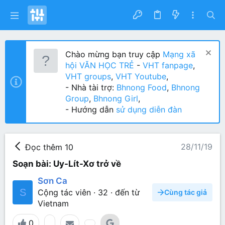
Chào mừng bạn truy cập
Mạng xã
hội VĂN HỌC TRẺ
-
VHT fanpage
,
VHT groups
,
VHT Youtube
,
- Nhà tài trợ:
Bhnong Food
,
Bhnong
Group
,
Bhnong Girl
,
- Hướng dẫn
sử dụng diễn đàn
28/11/19
Đọc thêm 10
Soạn bài: Uy-Lít-Xơ trở về
Sơn Ca
S
Cộng tác viên
·
32
·
đến từ
Cùng tác giả
Vietnam
0