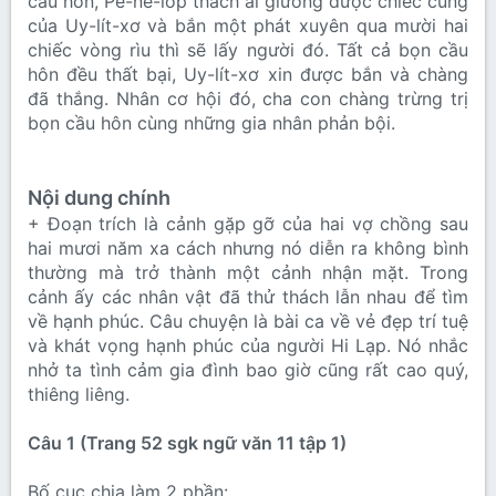
cầu hôn, Pê-nê-lốp thách ai giương được chiếc cung
của Uy-lít-xơ và bắn một phát xuyên qua mười hai
chiếc vòng rìu thì sẽ lấy người đó. Tất cả bọn cầu
hôn đều thất bại, Uy-lít-xơ xin được bắn và chàng
đã thắng. Nhân cơ hội đó, cha con chàng trừng trị
bọn cầu hôn cùng những gia nhân phản bội.
Nội dung chính
+ Đoạn trích là cảnh gặp gỡ của hai vợ chồng sau
hai mươi năm xa cách nhưng nó diễn ra không bình
thường mà trở thành một cảnh nhận mặt. Trong
cảnh ấy các nhân vật đã thử thách lẫn nhau để tìm
về hạnh phúc. Câu chuyện là bài ca về vẻ đẹp trí tuệ
và khát vọng hạnh phúc của người Hi Lạp. Nó nhắc
nhở ta tình cảm gia đình bao giờ cũng rất cao quý,
thiêng liêng.
Câu 1 (Trang 52 sgk ngữ văn 11 tập 1)
Bố cục chia làm 2 phần: