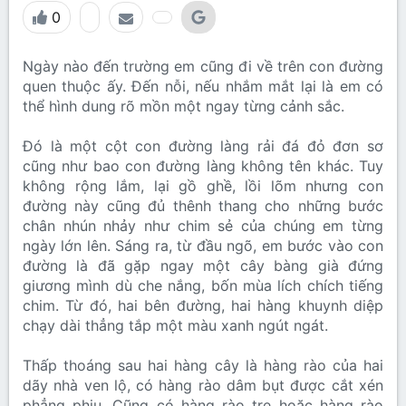
0
Ngày nào đến trường em cũng đi về trên con đường
quen thuộc ấy. Đến nỗi, nếu nhắm mắt lại là em có
thể hình dung rõ mồn một ngay từng cảnh sắc.
Đó là một cột con đường làng rải đá đỏ đơn sơ
cũng như bao con đường làng không tên khác. Tuy
không rộng lắm, lại gồ ghề, lồi lõm nhưng con
đường này cũng đủ thênh thang cho những bước
chân nhún nhảy như chim sẻ của chúng em từng
ngày lớn lên. Sáng ra, từ đầu ngõ, em bước vào con
đường là đã gặp ngay một cây bàng già đứng
giương mình dù che nắng, bốn mùa lích chích tiếng
chim. Từ đó, hai bên đường, hai hàng khuynh diệp
chạy dài thẳng tắp một màu xanh ngút ngát.
Thấp thoáng sau hai hàng cây là hàng rào của hai
dãy nhà ven lộ, có hàng rào dâm bụt được cắt xén
phẳng phiu. Cũng có hàng rào tre hoặc hàng rào