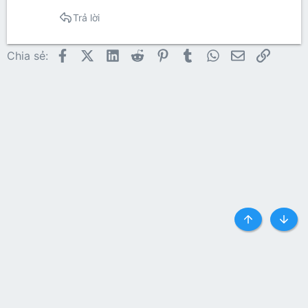
Trả lời
Facebook
X (Twitter)
LinkedIn
Reddit
Pinterest
Tumblr
WhatsApp
Email
Link
Chia sẻ:
Top
Botto
Liên hệ
Quy định và Nội quy
Privacy policy
Trợ giúp