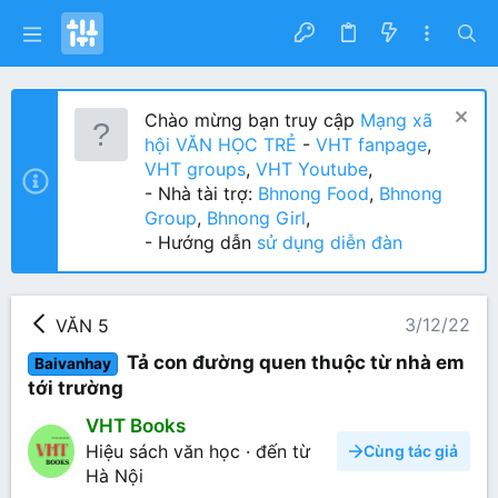
Chào mừng bạn truy cập
Mạng xã
hội VĂN HỌC TRẺ
-
VHT fanpage
,
VHT groups
,
VHT Youtube
,
- Nhà tài trợ:
Bhnong Food
,
Bhnong
Group
,
Bhnong Girl
,
- Hướng dẫn
sử dụng diễn đàn
3/12/22
VĂN 5
Tả con đường quen thuộc từ nhà em
Baivanhay
tới trường
VHT Books
Hiệu sách văn học
·
đến từ
Cùng tác giả
Hà Nội