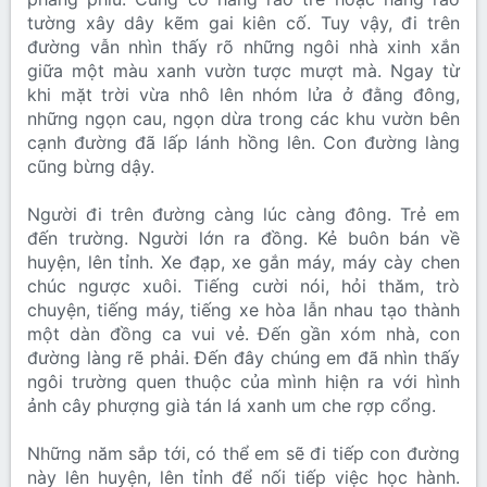
tường xây dây kẽm gai kiên cố. Tuy vậy, đi trên
đường vẫn nhìn thấy rõ những ngôi nhà xinh xắn
giữa một màu xanh vườn tược mượt mà. Ngay từ
khi mặt trời vừa nhô lên nhóm lửa ở đằng đông,
những ngọn cau, ngọn dừa trong các khu vườn bên
cạnh đường đã lấp lánh hồng lên. Con đường làng
cũng bừng dậy.
Người đi trên đường càng lúc càng đông. Trẻ em
đến trường. Người lớn ra đồng. Kẻ buôn bán về
huyện, lên tỉnh. Xe đạp, xe gắn máy, máy cày chen
chúc ngược xuôi. Tiếng cười nói, hỏi thăm, trò
chuyện, tiếng máy, tiếng xe hòa lẫn nhau tạo thành
một dàn đồng ca vui vẻ. Đến gần xóm nhà, con
đường làng rẽ phải. Đến đây chúng em đã nhìn thấy
ngôi trường quen thuộc của mình hiện ra với hình
ảnh cây phượng già tán lá xanh um che rợp cổng.
Những năm sắp tới, có thể em sẽ đi tiếp con đường
này lên huyện, lên tỉnh để nối tiếp việc học hành.