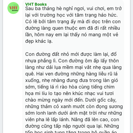
VHT Books
Sau ba tháng hè nghỉ ngơi, vui chơi, em trở
lại với trường học với tâm trạng háo hức.
Có lẽ bởi tâm trạng ấy mà đi dọc trên con
đường làng quen thuộc em đã đi rất nhiều
lần, hôm nay em lại thấy nó mang một vẻ
đẹp khác lạ.
Con đường đất nhỏ mới được làm lại, đổ
nhựa phẳng lì. Con đường ôm ấp lấy thôn
làng như dải lụa mềm mại vắt nhẹ qua làng
quê. Hai ven đường những hàng liễu rũ lá
xuống, nhẹ nhàng đung đưa trong làn gió
sớm, tiếng lá rì rào hòa cùng tiếng chim
họa mi líu lo tạo nên khúc nhạc vui tươi
chào mừng ngày mới đến. Dưới gốc cây,
những thảm cỏ xanh mướt còn đọng sương
sớm lonh lanh dưới ánh mặt trời như những
viên pha lê lấp lánh. Nắng đã lên cao, con
đường cũng tấp nập người qua lại. Những
tốp học sinh tung tăng trong bộ quần áo