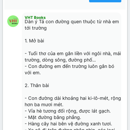
18
Tahoma
22
Times New Roman
VHT Books
26
Trebuchet MS
Dàn ý Tả con đường quen thuộc từ nhà em
tới trường
Verdana
1. Mở bài
- Tuổi thơ của em gắn liền với ngôi nhà, mái
trường, dòng sông, đường phố...
- Con đường em đến trường luôn gắn bó
với em.
2. Thân bài
- Con đường dài khoảng hai ki-lô-mét, rộng
hơn ba mươi mét.
- Vỉa hè tương đối rộng, được lát gạch.
- Mặt đường bằng phẳng.
- Hàng cây hai bên vệ đường xanh tươi.
- Xe cộ đi trên đường nhộn nhịp, các loại