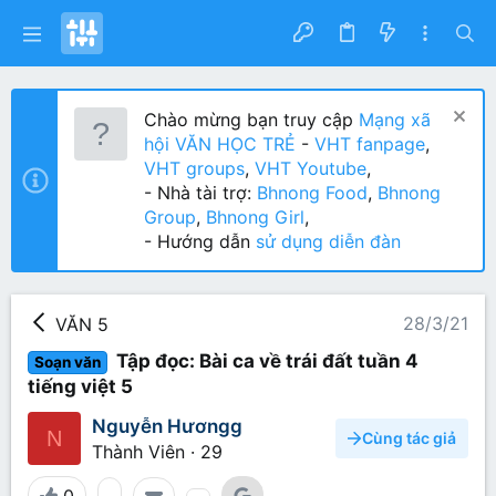
Chào mừng bạn truy cập
Mạng xã
hội VĂN HỌC TRẺ
-
VHT fanpage
,
VHT groups
,
VHT Youtube
,
- Nhà tài trợ:
Bhnong Food
,
Bhnong
Group
,
Bhnong Girl
,
- Hướng dẫn
sử dụng diễn đàn
28/3/21
VĂN 5
Tập đọc: Bài ca về trái đất tuần 4
Soạn văn
tiếng việt 5
Nguyễn Hươngg
N
Cùng tác giả
Thành Viên
·
29