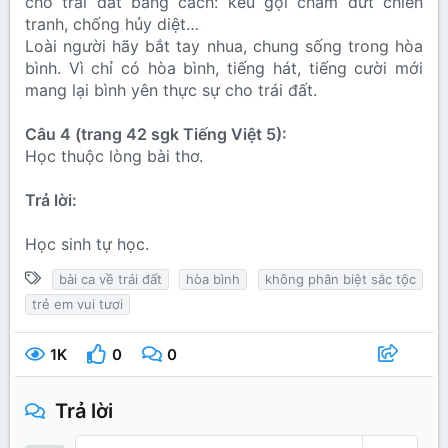
cho trái đất bằng cách: kêu gọi chấm dứt chiến
tranh, chống hủy diệt…
Loài người hãy bắt tay nhua, chung sống trong hòa
bình. Vì chỉ có hòa bình, tiếng hát, tiếng cười mới
mang lại bình yên thực sự cho trái đất.
Câu 4 (trang 42 sgk Tiếng Việt 5):
Học thuộc lòng bài thơ.
Trả lời:
Học sinh tự học.
T
bài ca về trái đất
hòa bình
không phân biệt sắc tộc
ừ
trẻ em vui tươi
k
h
1K
0
0
ó
a
Trả lời