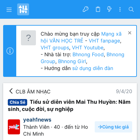
Chào mừng bạn truy cập
Mạng xã
hội VĂN HỌC TRẺ
-
VHT fanpage
,
VHT groups
,
VHT Youtube
,
- Nhà tài trợ:
Bhnong Food
,
Bhnong
Group
,
Bhnong Girl
,
- Hướng dẫn
sử dụng diễn đàn
9/4/20
CLB ÂM NHẠC
Tiểu sử diễn viên Mai Thu Huyền: Năm
Chia Sẻ
sinh, cuộc đời, sự nghiệp
yeah1news
Thành Viên
·
40
·
đến từ
Ho
Cùng tác giả
Chi Minh