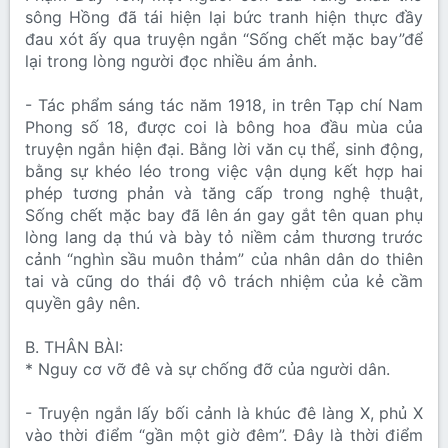
sông Hồng đã tái hiện lại bức tranh hiện thực đầy
đau xót ấy qua truyện ngắn “Sống chết mặc bay”để
lại trong lòng người đọc nhiều ám ảnh.
- Tác phẩm sáng tác năm 1918, in trên Tạp chí Nam
Phong số 18, được coi là bông hoa đầu mùa của
truyện ngắn hiện đại. Bằng lời văn cụ thể, sinh động,
bằng sự khéo léo trong việc vận dụng kết hợp hai
phép tương phản và tăng cấp trong nghệ thuật,
Sống chết mặc bay đã lên án gay gắt tên quan phụ
lòng lang dạ thú và bày tỏ niềm cảm thương trước
cảnh “nghìn sầu muôn thảm” của nhân dân do thiên
tai và cũng do thái độ vô trách nhiệm của kẻ cầm
quyền gây nên.
B. THÂN BÀI:
* Nguy cơ vỡ đê và sự chống đỡ của người dân.
- Truyện ngắn lấy bối cảnh là khúc đê làng X, phủ X
vào thời điểm “gần một giờ đêm”. Đây là thời điểm