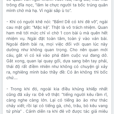
trông đĩa nọc, “lăm le chực người ta bốc trúng quân
mình chờ mà hạ. Vì ngài sắp ù to”.
- Khi có người khẽ nói: "Bẩm! Dễ có khi đê vỡ”, ngài
cau mặt gắt: “Mặc kệ”. Thật là vô trách nhiệm. Quan
ham mê tới mức chỉ vì chờ 1 con bài ù mà quên hết
nhiệm vụ. Ngài đặt toàn tâm, toàn ý vào ván bài.
Ngoài đánh bài ra, mọi việc đối với quan lúc này
dường như không quan trọng. Cho nên quan mới
cáu, gắt vì có kẻ vào phá đám cuộc vui đang dở.
Gắt xong, quan lại quay gối, dựa sang bên tay phải,
thái độ rất điềm nhiên như không có chuyện gì xảy
ra, nghiêng mình bảo thầy đề: Có ăn không thì bốc
chứ....
- Trong khi đó, ngoài kia điều khủng khiếp nhất
cũng đã xảy ra: Đê vỡ thật: “tiếng người kêu rầm rĩ,
càng nghe càng lớn. Lại có tiếng ào ào như thác
chảy xiết; rồi lại có tiếng gà, chó, trâu, bò kêu vang
tứ phía” . Cảnh diễn ra khi đê vỡ được tác giả miêu