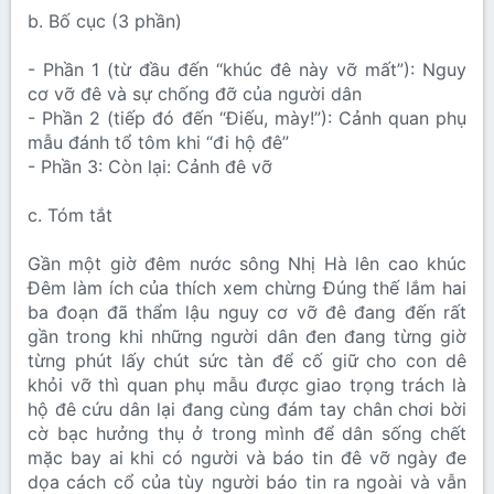
b. Bố cục (3 phần)
- Phần 1 (từ đầu đến “khúc đê này vỡ mất”): Nguy
cơ vỡ đê và sự chống đỡ của người dân
- Phần 2 (tiếp đó đến “Điếu, mày!”): Cảnh quan phụ
mẫu đánh tổ tôm khi “đi hộ đê”
- Phần 3: Còn lại: Cảnh đê vỡ
c. Tóm tắt
Gần một giờ đêm nước sông Nhị Hà lên cao khúc
Đêm làm ích của thích xem chừng Đúng thế lắm hai
ba đoạn đã thẩm lậu nguy cơ vỡ đê đang đến rất
gần trong khi những người dân đen đang từng giờ
từng phút lấy chút sức tàn để cố giữ cho con dê
khỏi vỡ thì quan phụ mẫu được giao trọng trách là
hộ đê cứu dân lại đang cùng đám tay chân chơi bời
cờ bạc hưởng thụ ở trong mình để dân sống chết
mặc bay ai khi có người và báo tin đê vỡ ngày đe
dọa cách cổ của tùy người báo tin ra ngoài và vẫn