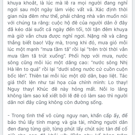
khuya khoắt, là lúc mà lẽ ra mọi người đang nghỉ
ngơi sau một ngày làm việc vất vả. Xác định thời
gian nửa đêm như thế, phải chăng nhà văn muốn nói
với chúng ta rằng: cuộc hộ đê của người dân ở đây
đã kéo dài suốt cả ngày đến tối, tới tận đêm khuya
mà giờ vẫn chưa được nghỉ ngơi. Nặng nề và căng
thẳng biết bao! Vậy mà, trong khi đó, mưa gió mỗi
lúc một mạnh “mưa tầm tã” rồi lại “trên trời thời vẫn
mưa tầm tã trút xuống”. Phối hợp với mưa, nước
sông cũng mỗi lúc một dâng cao: “nước sông Nhị
Hà lên to quá” rồi lại “dưới sông nước cứ cuồn cuộn
bốc lên”. Thiên tai mỗi lúc một dữ dằn, bạo liệt. Tác
giả thốt lên như tai họa của chính mình: Lo thay!
Nguy thay! Khúc đê này hỏng mất. Nỗi lo lắng
không làm sao kể xiết bởi lẽ đê có làm sao thì người
dân nơi đây cũng không còn đường sống.
- Trong tình thế vô cùng nguy nan, khẩn cấp ấy, để
bảo thủ lấy tính mạng và gia tài, những người dân
đen đang từng giờ, từng phút lấy chút sức tàn để cố