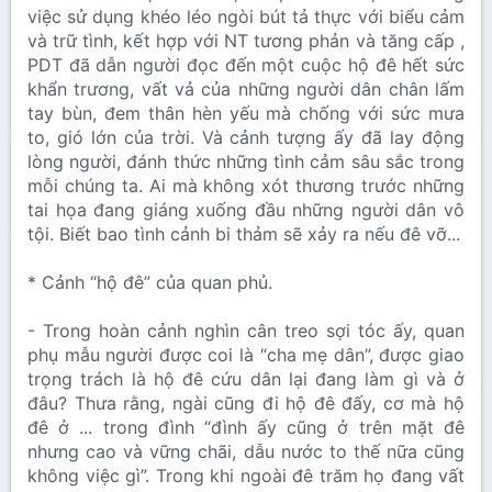
việc sử dụng khéo léo ngòi bút tả thực với biểu cảm
và trữ tình, kết hợp với NT tương phản và tăng cấp ,
PDT đã dẫn người đọc đến một cuộc hộ đê hết sức
khẩn trương, vất vả của những người dân chân lấm
tay bùn, đem thân hèn yếu mà chống với sức mưa
to, gió lớn của trời. Và cảnh tượng ấy đã lay động
lòng người, đánh thức những tình cảm sâu sắc trong
mỗi chúng ta. Ai mà không xót thương trước những
tai họa đang giáng xuống đầu những người dân vô
tội. Biết bao tình cảnh bi thảm sẽ xảy ra nếu đê vỡ...
* Cảnh “hộ đê” của quan phủ.
- Trong hoàn cảnh nghìn cân treo sợi tóc ấy, quan
phụ mẫu người được coi là “cha mẹ dân”, được giao
trọng trách là hộ đê cứu dân lại đang làm gì và ở
đâu? Thưa rằng, ngài cũng đi hộ đê đấy, cơ mà hộ
đê ở ... trong đình “đình ấy cũng ở trên mặt đê
nhưng cao và vững chãi, dẫu nước to thế nữa cũng
không việc gì”. Trong khi ngoài đê trăm họ đang vất