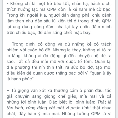
- Không chỉ là một kẻ béo tốt, nhàn hạ, hách dịch,
thích hưởng lạc mà QPM còn là kẻ ham mê cờ bạc.
Trong khi ngoài kia, người dân đang phải chịu cảnh
lầm than như đàn sâu lũ kiến thì ở trong đình, QPM
lại ung dung cùng đám nha lại tay chân đắm mình
trên chiếu bạc, để dân sống chết mặc bay.
+ Trong đình, có đông và đủ những kẻ có trách
nhiệm với cuộc hộ đê. Nhưng lạ thay, không ai tỏ ra
lo lắng, không ai đả động gì đến chuyện hộ đê ra
sao. Tất cả đều mải mê với cuộc tổ tôm. Quan lại
địa phương thì nín thin thít, ra sức bợ đỡ, tạo mọi
điều kiện để quan được thắng bạc bởi vì “quan ù ấy
là hạnh phúc”
+ Từ giọng văn xót xa thương cảm ở phần đầu, tác
giả chuyển sang giọng chế giễu, mỉa mai và cả
những lời bình luận. Đặc biệt lời bình luận:
Thật là
tôn kính, xứng đáng với một vì phúc tinh"
thật chua
chát, đầy hàm ý mỉa mai. Những tưởng QPM là vì