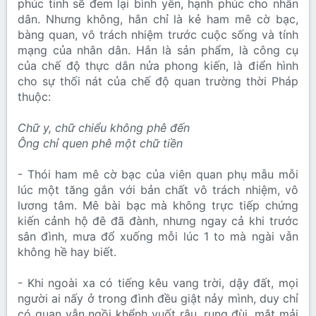
phúc tinh sẽ đem lại bình yên, hạnh phúc cho nhân
dân. Nhưng không, hắn chỉ là kẻ ham mê cờ bạc,
bàng quan, vô trách nhiệm trước cuộc sống và tính
mạng của nhân dân. Hắn là sản phẩm, là công cụ
của chế độ thực dân nửa phong kiến, là điển hình
cho sự thối nát của chế độ quan trường thời Pháp
thuộc:
Chữ y, chữ chiểu không phê đến
Ông chỉ quen phê một chữ tiền
- Thói ham mê cờ bạc của viên quan phụ mẫu mỗi
lúc một tăng gắn với bản chất vô trách nhiệm, vô
lương tâm. Mê bài bạc mà không trực tiếp chứng
kiến cảnh hộ đê đã đành, nhưng ngay cả khi trước
sân đình, mưa đổ xuống mỗi lúc 1 to mà ngài vẫn
không hề hay biết.
- Khi ngoài xa có tiếng kêu vang trời, dậy đất, mọi
người ai nấy ở trong đình đều giật nảy mình, duy chỉ
có quan vẫn ngồi khểnh vuốt râu, rung đùi, mắt mải