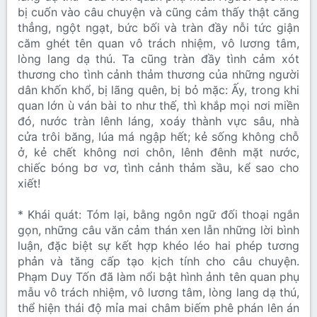
bị cuốn vào câu chuyện và cũng cảm thấy thật căng
thẳng, ngột ngạt, bức bối và tràn đầy nỗi tức giận
căm ghét tên quan vô trách nhiệm, vô lương tâm,
lòng lang dạ thú. Ta cũng tràn đầy tình cảm xót
thương cho tình cảnh thảm thương của những người
dân khốn khổ, bị lãng quên, bị bỏ mặc: Ấy, trong khi
quan lớn ù ván bài to như thế, thì khắp mọi nơi miền
đó, nước tràn lênh láng, xoáy thành vực sâu, nhà
cửa trôi băng, lúa má ngập hết; kẻ sống không chỗ
ở, kẻ chết không nơi chôn, lênh đênh mặt nước,
chiếc bóng bơ vơ, tình cảnh thảm sầu, kể sao cho
xiết!
* Khái quát: Tóm lại, bằng ngôn ngữ đối thoại ngắn
gọn, những câu văn cảm thán xen lẫn những lời bình
luận, đặc biệt sự kết hợp khéo léo hai phép tương
phản và tăng cấp tạo kịch tính cho câu chuyện.
Phạm Duy Tốn đã làm nổi bật hình ảnh tên quan phụ
mẫu vô trách nhiệm, vô lương tâm, lòng lang dạ thú,
thể hiện thái độ mỉa mai châm biếm phê phán lên án