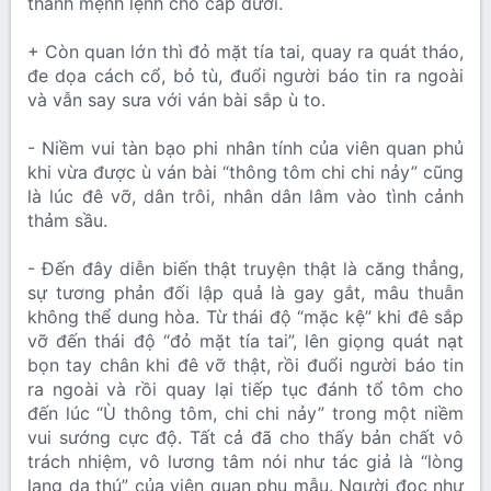
thành mệnh lệnh cho cấp dưới.
+ Còn quan lớn thì đỏ mặt tía tai, quay ra quát tháo,
đe dọa cách cổ, bỏ tù, đuổi người báo tin ra ngoài
và vẫn say sưa với ván bài sắp ù to.
- Niềm vui tàn bạo phi nhân tính của viên quan phủ
khi vừa được ù ván bài “thông tôm chi chi nảy” cũng
là lúc đê vỡ, dân trôi, nhân dân lâm vào tình cảnh
thảm sầu.
- Đến đây diễn biến thật truyện thật là căng thẳng,
sự tương phản đối lập quả là gay gắt, mâu thuẫn
không thể dung hòa. Từ thái độ “mặc kệ” khi đê sắp
vỡ đến thái độ “đỏ mặt tía tai”, lên giọng quát nạt
bọn tay chân khi đê vỡ thật, rồi đuổi người báo tin
ra ngoài và rồi quay lại tiếp tục đánh tổ tôm cho
đến lúc “Ù thông tôm, chi chi nảy” trong một niềm
vui sướng cực độ. Tất cả đã cho thấy bản chất vô
trách nhiệm, vô lương tâm nói như tác giả là “lòng
lang dạ thú” của viên quan phụ mẫu. Người đọc như