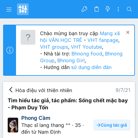
Chào mừng bạn truy cập
Mạng xã
hội VĂN HỌC TRẺ
-
VHT fanpage
,
VHT groups
,
VHT Youtube
,
- Nhà tài trợ:
Bhnong Food
,
Bhnong
Group
,
Bhnong Girl
,
- Hướng dẫn
sử dụng diễn đàn
9/7/21
Hòa điệu với thiên nhiên
Tìm hiểu tác giả, tác phẩm: Sống chết mặc bay
- Phạm Duy Tốn
Phong Cầm
Thạc sĩ lang thang ^^
·
35
·
Cùng tác giả
đến từ
Nam Định