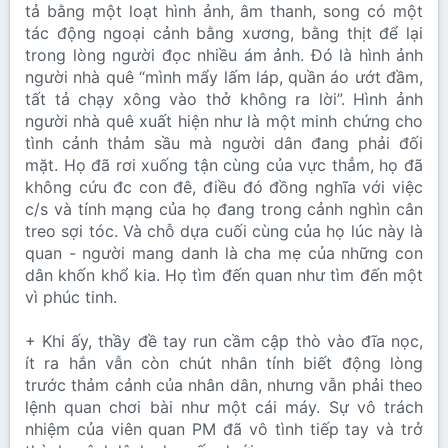
tả bằng một loạt hình ảnh, âm thanh, song có một
tác động ngoại cảnh bằng xương, bằng thịt để lại
trong lòng người đọc nhiều ám ảnh. Đó là hình ảnh
người nhà quê “mình mẩy lấm láp, quần áo ướt đầm,
tất tả chạy xông vào thở không ra lời”. Hình ảnh
người nhà quê xuất hiện như là một minh chứng cho
tình cảnh thảm sầu mà người dân đang phải đối
mặt. Họ đã rơi xuống tận cùng của vực thẳm, họ đã
không cứu đc con đê, điều đó đồng nghĩa với việc
c/s và tính mạng của họ đang trong cảnh nghìn cân
treo sợi tóc. Và chỗ dựa cuối cùng của họ lúc này là
quan - người mang danh là cha mẹ của những con
dân khốn khổ kia. Họ tìm đến quan như tìm đến một
vì phúc tinh.
+ Khi ấy, thầy đề tay run cầm cập thò vào đĩa nọc,
ít ra hắn vẫn còn chút nhân tính biết động lòng
trước thảm cảnh của nhân dân, nhưng vẫn phải theo
lệnh quan chơi bài như một cái máy. Sự vô trách
nhiệm của viên quan PM đã vô tình tiếp tay và trở