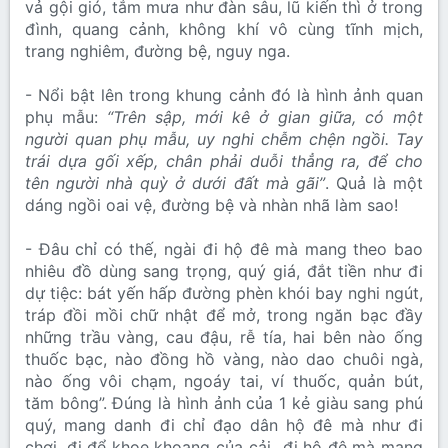
vả gội gió, tắm mưa như đàn sâu, lũ kiến thì ở trong
đình, quang cảnh, không khí vô cùng tĩnh mịch,
trang nghiêm, đường bệ, nguy nga.
- Nổi bật lên trong khung cảnh đó là hình ảnh quan
phụ mẫu:
“Trên sập, mới kê ở gian giữa, có một
người quan phụ mẫu, uy nghi chễm chện ngồi. Tay
trái dựa gối xếp, chân phải duỗi thẳng ra, để cho
tên người nhà quỳ ở dưới đất mà gãi”
. Quả là một
dáng ngồi oai vệ, đường bệ và nhàn nhã làm sao!
- Đâu chỉ có thế, ngài đi hộ đê mà mang theo bao
nhiêu đồ dùng sang trọng, quý giá, đắt tiền như đi
dự tiệc: bát yến hấp đường phèn khói bay nghi ngút,
tráp đồi mồi chữ nhật để mở, trong ngăn bạc đầy
những trầu vàng, cau đậu, rễ tía, hai bên nào ống
thuốc bạc, nào đồng hồ vàng, nào dao chuôi ngà,
nào ống vôi chạm, ngoáy tai, ví thuốc, quản bút,
tăm bông”. Đúng là hình ảnh của 1 kẻ giàu sang phú
quý, mang danh đi chỉ đạo dân hộ đê mà như đi
chơi, đi để khoe khoang của cải...đi hộ đê mà mang