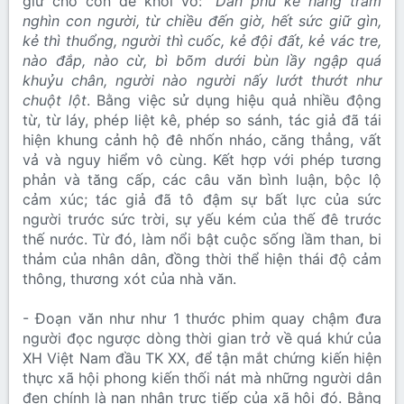
giữ cho con đê khỏi vỡ:
“Dân phu kể hàng trăm
nghìn con người, từ chiều đến giờ, hết sức giữ gìn,
kẻ thì thuổng, người thì cuốc, kẻ đội đất, kẻ vác tre,
nào đắp, nào cừ, bì bõm dưới bùn lầy ngập quá
khuỷu chân, người nào người nấy lướt thướt như
chuột lột
. Bằng việc sử dụng hiệu quả nhiều động
từ, từ láy, phép liệt kê, phép so sánh, tác giả đã tái
hiện khung cảnh hộ đê nhốn nháo, căng thẳng, vất
vả và nguy hiểm vô cùng. Kết hợp với phép tương
phản và tăng cấp, các câu văn bình luận, bộc lộ
cảm xúc; tác giả đã tô đậm sự bất lực của sức
người trước sức trời, sự yếu kém của thế đê trước
thế nước. Từ đó, làm nổi bật cuộc sống lầm than, bi
thảm của nhân dân, đồng thời thể hiện thái độ cảm
thông, thương xót của nhà văn.
- Đoạn văn như như 1 thước phim quay chậm đưa
người đọc ngược dòng thời gian trở về quá khứ của
XH Việt Nam đầu TK XX, để tận mắt chứng kiến hiện
thực xã hội phong kiến thối nát mà những người dân
đen chính là nạn nhân trực tiếp của xã hội đó. Bằng