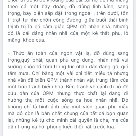
theo cả một bầy đoàn, đồ dùng lỉnh kỉnh, sang
trọng, bay biện sắp đặt trong ngoài , trên dưới, tôn
ti trật tự như chốn công đường, giữa buổi thái bình
thịnh trị.Ta có cảm giác QPM rất nhàn nhã. Nhưng
đó là cái dáng nhàn nhã của một kẻ thất phu, lỗ
mãng, khoe của.
- Thức ăn toàn của ngon vật lạ, đồ dùng sang
trọng,quý phái, quan phủ ung dung, nhàn nhã vui
sướng cuộc tổ tôm trong lúc nhân dân đang gội gió
tắm mưa. Chỉ bằng một vài chi tiết miêu tả nhưng
nhà văn đã biến QPM thành nhân vật trung tâm của
một bức tranh biếm họa. Bức tranh vẽ cảnh đi hộ đê
cứu dân của QPM nhưng thực chất lại đang đi
hưởng thụ một cuộc sống xa hoa nhàn nhã. Đó
không chỉ là hình ảnh của một viên quan phụ mẫu
mà đó còn là bản chất chung của tất cả bọn quan
lại, những kẻ tự cho mình cái quyền là cha, mẹ của
dân trong xã hội phong kiến thối nát trước kia.