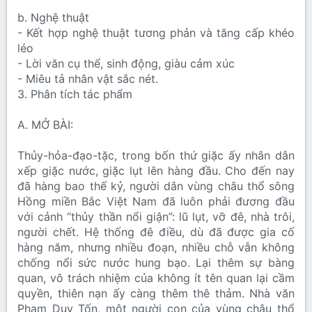
b. Nghệ thuật
- Kết hợp nghệ thuật tương phản và tăng cấp khéo
léo
- Lời văn cụ thể, sinh động, giàu cảm xúc
- Miêu tả nhân vật sắc nét.
3. Phân tích tác phẩm
A. MỞ BÀI:
Thủy-hỏa-đạo-tặc, trong bốn thứ giặc ấy nhân dân
xếp giặc nước, giặc lụt lên hàng đầu. Cho đến nay
đã hàng bao thế kỷ, người dân vùng châu thổ sông
Hồng miền Bắc Việt Nam đã luôn phải đương đầu
với cảnh “thủy thần nổi giận”: lũ lụt, vỡ đê, nhà trôi,
người chết. Hệ thống đê điều, dù đã được gia cố
hàng năm, nhưng nhiều đoạn, nhiều chỗ vẫn không
chống nổi sức nước hung bạo. Lại thêm sự bàng
quan, vô trách nhiệm của không ít tên quan lại cầm
quyền, thiên nạn ấy càng thêm thê thảm. Nhà văn
Phạm Duy Tốn, một người con của vùng châu thổ