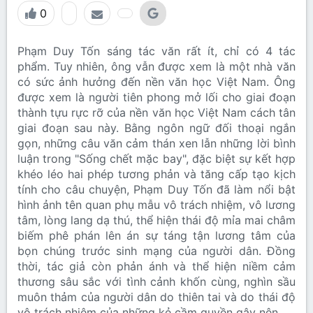
0
Phạm Duy Tốn sáng tác văn rất ít, chỉ có 4 tác
phẩm. Tuy nhiên, ông vẫn được xem là một nhà văn
có sức ảnh hưởng đến nền văn học Việt Nam. Ông
được xem là người tiên phong mở lối cho giai đoạn
thành tựu rực rỡ của nền văn học Việt Nam cách tân
giai đoạn sau này. Bằng ngôn ngữ đối thoại ngắn
gọn, những câu văn cảm thán xen lẫn những lời bình
luận trong "Sống chết mặc bay", đặc biệt sự kết hợp
khéo léo hai phép tương phản và tăng cấp tạo kịch
tính cho câu chuyện, Phạm Duy Tốn đã làm nổi bật
hình ảnh tên quan phụ mẫu vô trách nhiệm, vô lương
tâm, lòng lang dạ thú, thể hiện thái độ mỉa mai châm
biếm phê phán lên án sự táng tận lương tâm của
bọn chúng trước sinh mạng của người dân. Đồng
thời, tác giả còn phản ánh và thể hiện niềm cảm
thương sâu sắc với tình cảnh khốn cùng, nghìn sầu
muôn thảm của người dân do thiên tai và do thái độ
vô trách nhiệm của những kẻ cầm quyền gây nên.