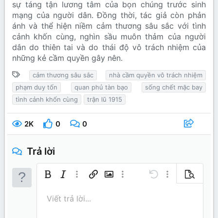
sự táng tận lương tâm của bọn chúng trước sinh
mạng của người dân. Đồng thời, tác giả còn phản
ánh và thể hiện niềm cảm thương sâu sắc với tình
cảnh khốn cùng, nghìn sầu muôn thảm của người
dân do thiên tai và do thái độ vô trách nhiệm của
những kẻ cầm quyền gây nên.
T
cảm thương sâu sắc
nhà cầm quyền vô trách nhiệm
ừ
phạm duy tốn
quan phủ tàn bạo
sống chết mặc bay
k
tình cảnh khốn cùng
trận lũ 1915
h
ó
2K
0
0
a
Trả lời
Bold
In nghiêng
Thêm tùy chọn…
Chèn liên kết
Chèn hình ảnh
Thêm tùy chọn…
Undo
Thêm tùy chọn…
Xem trước
Căn trái
9
Lưu nháp
Danh sách có thứ tự
Normal
Arial
Kích thước
Mặt cười
Redo
Trích dẫn
Toggle BB code
Màu chữ
Media
Xóa định dạng
Phông chữ
Insert table
Bản thảo
Danh sách
Insert horizontal line
Căn lề
Spoiler
Paragraph format
Mã
Gạch ngang
Gạch chân
Inline spo
Viết trả lời...
10
Xóa bản thảo
Book Antiqua
Căn giữa
Heading 1
Danh sách không có t
Inline code