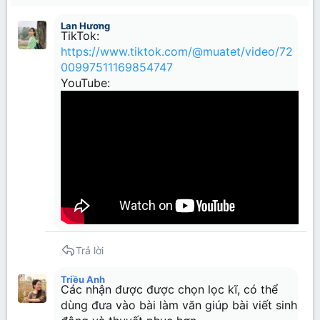
22
Times New Roman
Lan Hương
26
Trebuchet MS
TikTok:
https://www.tiktok.com/@muatet/video/72
Verdana
00997511169854747
YouTube:
Trả lời
Triều Anh
Các nhận được được chọn lọc kĩ, có thể
dùng đưa vào bài làm văn giúp bài viết sinh