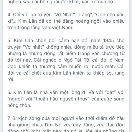
nghèo sau cái bề ngoài đói khát, xác xơ của họ.
4. Chỉ với ba truyện "Vợ Nhặt", "Làng", "Con chó xấu
xí"… Kim Lân đã có thể đàng hoàng ngồi vào chiếu
trên trong làng văn Việt Nam.
5. Kim Lân chọn bối cảnh nạn đói năm 1945 cho
truyện "Vợ nhặt" không nhiều dòng miêu tả trực tiếp
nhưng là những dòng rất hiếm trong văn chương từ
đó tới nay. Cái nghèo ở Ngô Tất Tố, cái đói ở Nam
Cao khiến ta thương cảm muốn rơi nước mắt. Cái
đói và cái chết của Kim Lân khiến ta khiếp sợ, rụng
rời.
6. Kim Lân là nhà văn một lòng đi về với “đất” với
“người” với “thuần hậu nguyên thuỷ” của cuộc sống
nông thôn.
7. Bi kịch sống của mọi người vào thời điểm đó hầu
như giống nhau. Đói. Nó vừa cay đắng, vừa đau đớn
đồng thời một mặt nào đó nó lại lóe lên những tia