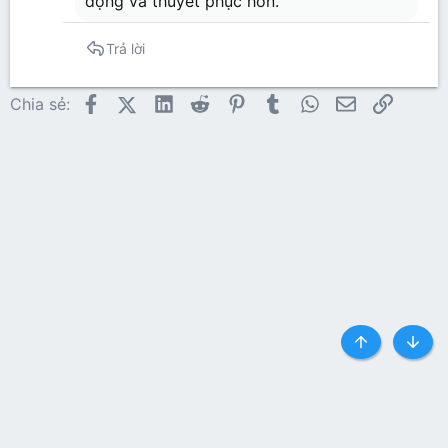
động và thuyết phục hơn.
Trả lời
Facebook
X (Twitter)
LinkedIn
Reddit
Pinterest
Tumblr
WhatsApp
Email
Link
Chia sẻ:
Top
Botto
Liên hệ
Quy định và Nội quy
Privacy policy
Trợ giúp