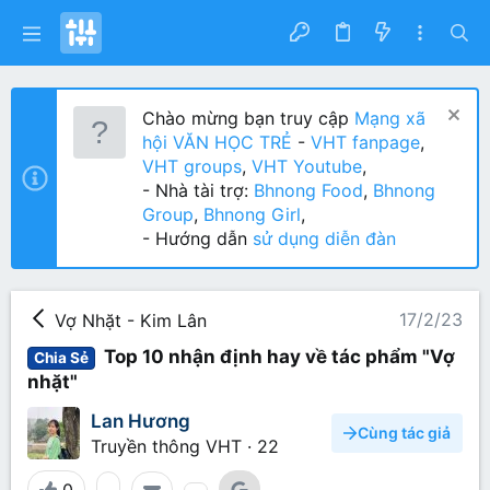
Chào mừng bạn truy cập
Mạng xã
hội VĂN HỌC TRẺ
-
VHT fanpage
,
VHT groups
,
VHT Youtube
,
- Nhà tài trợ:
Bhnong Food
,
Bhnong
Group
,
Bhnong Girl
,
- Hướng dẫn
sử dụng diễn đàn
17/2/23
Vợ Nhặt - Kim Lân
Top 10 nhận định hay về tác phẩm "Vợ
Chia Sẻ
nhặt"
Lan Hương
Cùng tác giả
Truyền thông VHT
·
22