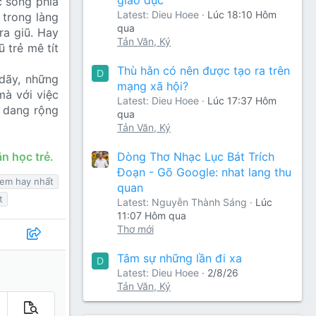
c sông phía
Latest: Dieu Hoee
Lúc 18:10 Hôm
 trong làng
qua
ra giũ. Hay
Tản Văn, Ký
ũ trẻ mê tít
Thù hằn có nên được tạo ra trên
D
dãy, những
mạng xã hội?
mà với việc
Latest: Dieu Hoee
Lúc 17:37 Hôm
n dang rộng
qua
Tản Văn, Ký
Dòng Thơ Nhạc Lục Bát Trích
n học trẻ.
Đoạn - Gõ Google: nhat lang thu
 em hay nhất
quan
t
Latest: Nguyễn Thành Sáng
Lúc
11:07 Hôm qua
Thơ mới
Tâm sự những lần đi xa
D
Latest: Dieu Hoee
2/8/26
Tản Văn, Ký
m tùy chọn…
Xem trước