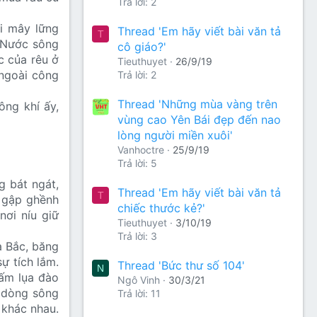
Trả lời: 2
i mây lững
Thread 'Em hãy viết bài văn tả
T
. Nước sông
cô giáo?'
c của rêu ở
Tieuthuyet
26/9/19
 ngoài công
Trả lời: 2
Thread 'Những mùa vàng trên
ông khí ấy,
vùng cao Yên Bái đẹp đến nao
lòng người miền xuôi'
Vanhoctre
25/9/19
Trả lời: 5
 bát ngát,
Thread 'Em hãy viết bài văn tả
T
g gập ghềnh
chiếc thước kẻ?'
ơi níu giữ
Tieuthuyet
3/10/19
Trả lời: 3
a Bắc, băng
ự tích lắm.
Thread 'Bức thư số 104'
N
tấm lụa đào
Ngô Vinh
30/3/21
a dòng sông
Trả lời: 11
 khác nhau.