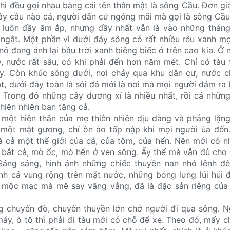
hì đều gọi nhau bằng cái tên thân mật là sông Cầu. Đơn giả
y cầu nào cả, người dân cứ ngóng mãi mà gọi là sông Cầu
 luôn đầy ăm ắp, nhưng đầy nhất vẫn là vào những thán
gắt. Một phần vì dưới đáy sông có rất nhiều rêu xanh mọ
ó đang ánh lại bầu trời xanh biêng biếc ở trên cao kia. Ở
, nước rất sâu, có khi phải đến hơn năm mét. Chỉ có tàu
. Còn khúc sông dưới, nơi chảy qua khu dân cư, nước c
t, dưới đáy toàn là sỏi đá mới là nơi mà mọi người dám ra bơ
 Trong đó những cây dương xỉ là nhiều nhất, rồi cả nhữn
hiên nhiên ban tặng cả.
một hiện thân của mẹ thiên nhiên dịu dàng và phẳng lặn
một mặt gương, chỉ ồn ào tấp nập khi mọi người ùa đến.
à cả một thế giới của cá, của tôm, của hến. Nên mới có 
bắt cả, mò ốc, mò hến ở ven sông. Ấy thế mà vẫn đủ cho
Sáng sáng, hình ảnh những chiếc thuyền nan nhỏ lênh đê
nh cá vung rộng trên mặt nước, những bóng lưng lúi húi đ
 mộc mạc mà mê say văng vẳng, đã là đặc sản riêng của
g chuyến đò, chuyến thuyền lớn chở người đi qua sông. N
máy, ô tô thì phải đi tàu mới có chỗ để xe. Theo đó, mấy c