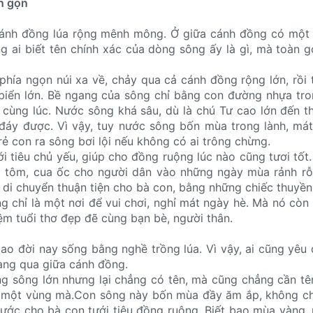
n gọn
cánh đồng lúa rộng mênh mông. Ở giữa cánh đồng có một
 ai biết tên chính xác của dòng sông ấy là gì, mà toàn g
phía ngọn núi xa về, chảy qua cả cánh đồng rộng lớn, rồi t
 biển lớn. Bề ngang của sông chỉ bằng con đường nhựa tro
 cùng lúc. Nước sông khá sâu, dù là chú Tư cao lớn đến 
đáy được. Vì vậy, tuy nước sông bốn mùa trong lành, má
ẻ con ra sông bơi lội nếu không có ai trông chừng.
i tiêu chủ yếu, giúp cho đồng ruộng lúc nào cũng tươi tốt.
á tôm, cua ốc cho người dân vào những ngày mùa rảnh rỗi
di chuyển thuận tiện cho bà con, bằng những chiếc thuyền
g chỉ là một nơi để vui chơi, nghỉ mát ngày hè. Mà nó còn 
ệm tuổi thơ đẹp đẽ cùng bạn bè, người thân.
ao đời nay sống bằng nghề trồng lúa. Vì vậy, ai cũng yêu 
ang qua giữa cánh đồng.
 sông lớn nhưng lại chẳng có tên, mà cũng chẳng cần tên
 một vùng mà.Con sông này bốn mùa đầy ăm ắp, không ch
ước cho bà con tưới tiêu đồng ruộng. Biết bao mùa vàng,