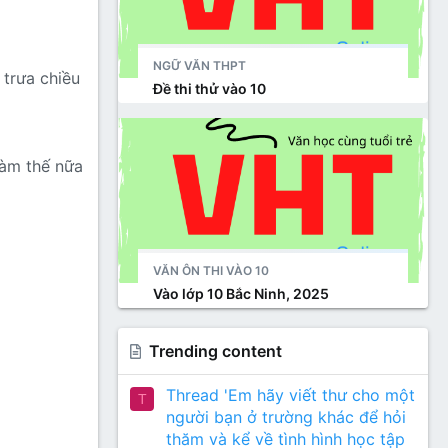
NGỮ VĂN THPT
 trưa chiều
Đề thi thử vào 10
làm thế nữa
VĂN ÔN THI VÀO 10
Vào lớp 10 Bắc Ninh, 2025
Trending content
Thread 'Em hãy viết thư cho một
T
người bạn ở trường khác để hỏi
thăm và kể về tình hình học tập