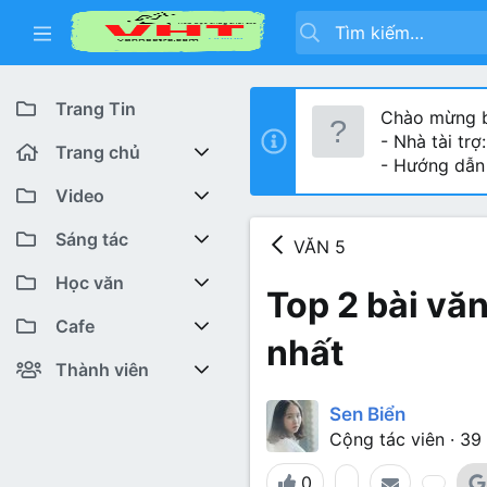
Trang Tin
Chào mừng b
- Nhà tài trợ
Trang chủ
- Hướng dẫn
Diễn đàn
Video
Bài viết mới
Youtube VHT News
Sáng tác
VĂN 5
Có gì mới
Youtube VHT
Cuộc thi viết
Học văn
Top 2 bài vă
Tiktok
Trại sáng tác
Lớp 12
Featured content
Cafe
nhất
Liên hệ BTC
Lớp 11
Cafe Văn chương
Bài viết mới
Thành viên
Lớp 10
Văn Khoa
Đăng ký
Bài mới trên hồ sơ
Sen Biển
Cộng tác viên
·
39
Lớp 9
Cảm xúc (tâm sự)
Thành viên trực tuyến
0