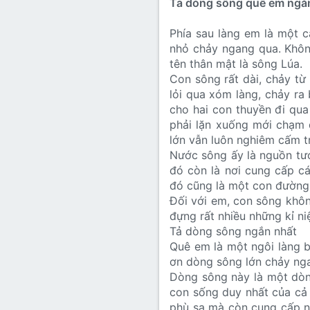
Tả dòng sông quê em ngắ
Phía sau làng em là một 
nhỏ chảy ngang qua. Không
tên thân mật là sông Lúa.
Con sông rất dài, chảy từ 
lỏi qua xóm làng, chảy ra
cho hai con thuyền đi qua
phải lặn xuống mới chạm 
lớn vẫn luôn nghiêm cấm tr
Nước sông ấy là nguồn tướ
đó còn là nơi cung cấp c
đó cũng là một con đường 
Đối với em, con sông khôn
đựng rất nhiều những kỉ ni
Tả dòng sông ngắn nhất
Quê em là một ngôi làng b
ơn dòng sông lớn chảy ng
Dòng sông này là một dòng
con sống duy nhất của cả
phù sa mà còn cung cấp n