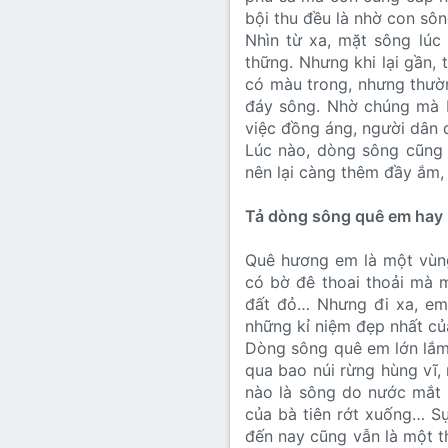
bội thu đều là nhờ con sôn
Nhìn từ xa, mặt sông lúc
thững. Nhưng khi lại gần,
có màu trong, nhưng thườ
đáy sông. Nhờ chúng mà b
việc đồng áng, người dân 
Lúc nào, dòng sông cũng 
nên lại càng thêm đầy ắm,
Tả dòng sông quê em hay
Quê hương em là một vùng
có bờ đê thoai thoải mà m
đất đỏ… Nhưng đi xa, em 
những kỉ niệm đẹp nhất củ
Dòng sông quê em lớn lắm.
qua bao núi rừng hùng vĩ, 
nào là sông do nước mắt 
của bà tiên rớt xuống… S
đến nay cũng vẫn là một th