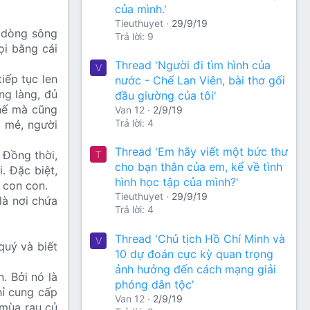
của mình.'
Tieuthuyet
29/9/19
 dòng sông
Trả lời: 9
ọi bằng cái
Thread 'Người đi tìm hình của
V
iếp tục len
nước - Chế Lan Viên, bài thơ gối
ng làng, đủ
đầu giường của tôi'
thế mà cũng
Van 12
2/9/19
Trả lời: 4
t mẻ, người
Thread 'Em hãy viết một bức thư
 Đồng thời,
T
cho bạn thân của em, kể về tình
. Đặc biệt,
hình học tập của mình?'
 con con.
Tieuthuyet
29/9/19
là nơi chứa
Trả lời: 4
Thread 'Chủ tịch Hồ Chí Minh và
V
quý và biết
10 dự đoán cực kỳ quan trọng
ảnh hưởng đến cách mạng giải
. Bởi nó là
phóng dân tộc'
ỉ cung cấp
Van 12
2/9/19
 mùa rau củ