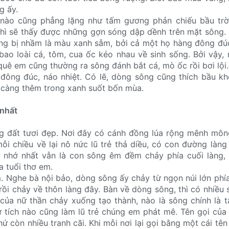
g ấy.
 nào cũng phẳng lặng như tấm gương phản chiếu bầu trờ
 thì sẽ thấy được những gợn sóng dập dềnh trên mặt sông
ng bị nhầm là màu xanh sẫm, bởi cả một họ hàng đông đú
ao loài cá, tôm, cua ốc kéo nhau về sinh sống. Bởi vậy,
quê em cũng thường ra sông đánh bắt cá, mò ốc rồi bơi lội.
đông đúc, náo nhiệt. Có lẽ, dòng sông cũng thích bầu kh
 càng thêm trong xanh suốt bốn mùa.
 nhất
 đất tươi đẹp. Nơi đây có cánh đồng lúa rộng mênh mông
ỗi chiều về lại nô nức lũ trẻ thả diều, có con đường làn
nhớ nhất vẫn là con sông êm đềm chảy phía cuối làng, n
a tuổi thơ em.
 Nghe bà nội bảo, dòng sông ấy chảy từ ngọn núi lớn phí
rồi chảy về thôn làng đây. Bàn về dòng sông, thì có nhiều s
của nữ thần chảy xuống tạo thành, nào là sông chính là 
ự tích nào cũng làm lũ trẻ chúng em phát mê. Tên gọi củ
ứ còn nhiều tranh cãi. Khi mỗi nơi lại gọi bằng một cái tên