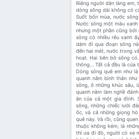
Riêng người dân làng em, t
dòng sông dài không có câ
Suốt bốn mùa, nước sông
Nước sông một màu xanh n
nhưng một phần cũng bởi n
sông có nhiều rêu xanh ấy
dám đi qua đoạn sông này
đến hai mét, nước trong vắ
hoạt. Hai bên bờ sông có.
thông… Tất cả đều là của t
Dòng sông quê em như là 
quanh năm bình thản như 
sông, ở những khúc sâu, l
quanh năm làm nghề đánh 
ăn của cả một gia đình. 
sông, những chiếc lưới đá
ốc, và cả những giọng hò
quê này. Và rồi, cũng quen
thuộc không kém, là nhữn
thì ưa đi đò, người có xe 