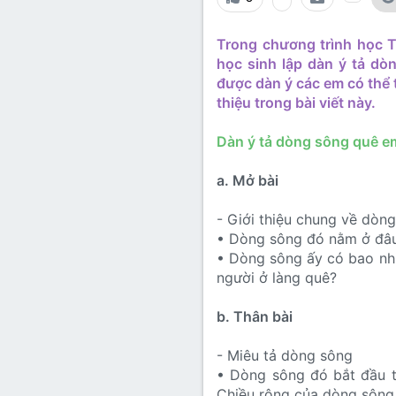
Lớp 8
Thời để nhớ
Bài mới trên hồ sơ
Trong chương trình học T
Lớp 7
Mùa yêu đầu
Tìm trong hồ sơ cá nhân
học sinh lập dàn ý tả dò
Lớp 6
Thời áo trắng (Nữ sinh)
được dàn ý các em có thể 
thiệu trong bài viết này.
Văn học 5
Đời sống
Dàn ý tả dòng sông quê e
Văn học 4
Văn hoá
a. Mở bài
Văn học 3
Ngoại ngữ
- Giới thiệu chung về dòn
Văn học 2
• Dòng sông đó nằm ở đâu?
Giáo viên
• Dòng sông ấy có bao nhiê
người ở làng quê?
b. Thân bài
- Miêu tả dòng sông
• Dòng sông đó bắt đầu t
Chiều rộng của dòng sông