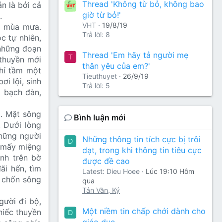
Thread 'Không từ bỏ, không bao
n là bởi cả
giờ từ bỏ!'
.
VHT
19/8/19
g mùa mưa.
Trả lời: 8
c tự nhiên,
 những đoạn
Thread 'Em hãy tả người mẹ
T
 thuyền mới
thân yêu của em?'
hỉ tầm một
Tieuthuyet
26/9/19
i lội, sinh
Trả lời: 5
g bạch đàn,
g. Mặt sông
Bình luận mới
 Dưới lòng
những người
Những thông tin tích cực bị trôi
D
 mấy miệng
dạt, trong khi thông tin tiêu cực
nh trên bờ
được đề cao
ãi hến, tìm
Latest: Dieu Hoee
Lúc 19:10 Hôm
 chốn sông
qua
Tản Văn, Ký
gười đi bộ,
Một niềm tin chấp chới dành cho
hiếc thuyền
D
giáo dục