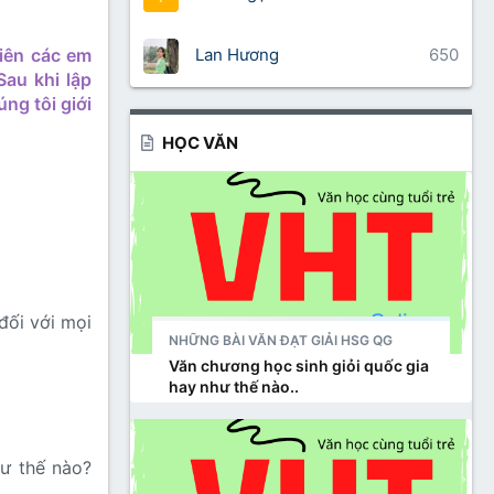
Lan Hương
650
tiên các em
Sau khi lập
ng tôi giới
HỌC VĂN
đối với mọi
NHỮNG BÀI VĂN ĐẠT GIẢI HSG QG
Văn chương học sinh giỏi quốc gia
hay như thế nào..
ư thế nào?