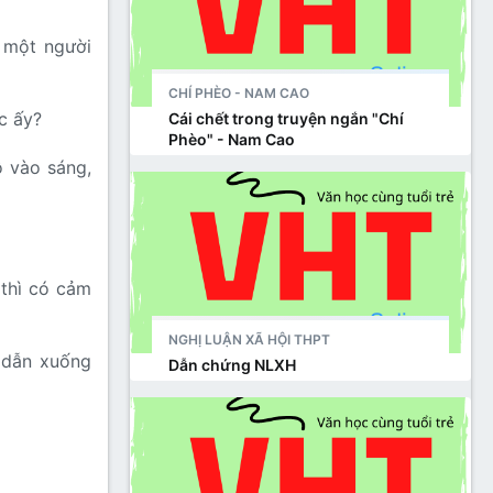
 một người
CHÍ PHÈO - NAM CAO
c ấy?
Cái chết trong truyện ngắn "Chí
Phèo" - Nam Cao
ộ vào sáng,
 thì có cảm
NGHỊ LUẬN XÃ HỘI THPT
 dẫn xuống
Dẫn chứng NLXH