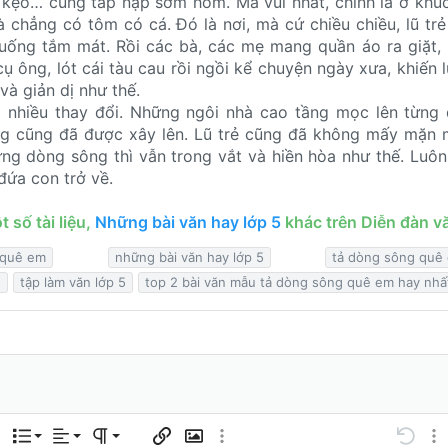
 kẹo… cũng tấp nập sớm hôm. Mà vui nhất, chính là ở khú
à chẳng có tôm có cá. Đó là nơi, mà cứ chiều chiều, lũ trẻ
uống tắm mát. Rồi các bà, các mẹ mang quần áo ra giặt, 
ụ ông, lót cái tàu cau rồi ngồi kể chuyện ngày xưa, khiến l
 và giản dị như thế.
 nhiều thay đổi. Những ngôi nhà cao tầng mọc lên từng 
ng cũng đã được xây lên. Lũ trẻ cũng đã không mấy mặn 
ưng dòng sông thì vẫn trong vắt và hiền hòa như thế. Luô
ứa con trở về.
 số tài liệu,
Những bài văn hay lớp 5
khác trên Diễn đàn vă
 quê em
những bài văn hay lớp 5
tả dòng sông quê
n
tập làm văn lớp 5
top 2 bài văn mẫu tả dòng sông quê em hay nhấ
Căn trái
Normal
Danh sách có thứ tự
 tùy chọn…
Danh sách
Căn lề
Paragraph format
Chèn liên kết
Chèn hình ảnh
Thêm tùy chọn…
Undo
Thê