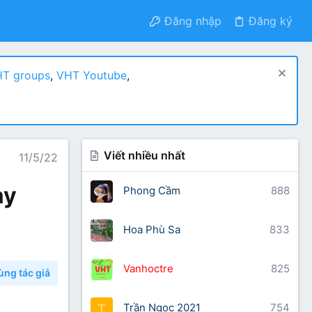
Đăng nhập
Đăng ký
T groups
,
VHT Youtube
,
Viết nhiều nhất
11/5/22
ay
Phong Cầm
888
Hoa Phù Sa
833
Vanhoctre
825
ùng tác giả
Trần Ngọc 2021
754
T