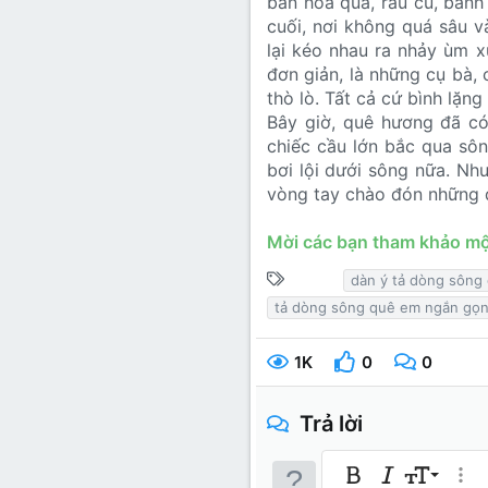
bán hoa quả, rau củ, bánh
cuối, nơi không quá sâu v
lại kéo nhau ra nhảy ùm x
đơn giản, là những cụ bà, c
thò lò. Tất cả cứ bình lặng
Bây giờ, quê hương đã có
chiếc cầu lớn bắc qua sô
bơi lội dưới sông nữa. Nh
vòng tay chào đón những đ
Mời các bạn tham khảo một
T
dàn ý tả dòng sông
ừ
tả dòng sông quê em ngắn gọ
k
h
1K
0
0
ó
a
Trả lời
9
Bold
In nghiêng
Kích thước
Thêm