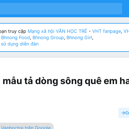
ạn truy cập
Mạng xã hội VĂN HỌC TRẺ
-
VHT fanpage
,
VH
:
Bhnong Food
,
Bhnong Group
,
Bhnong Girl
,
sử dụng diễn đàn
n mẫu tả dòng sông quê em h
C
Vanhoctre trên Google