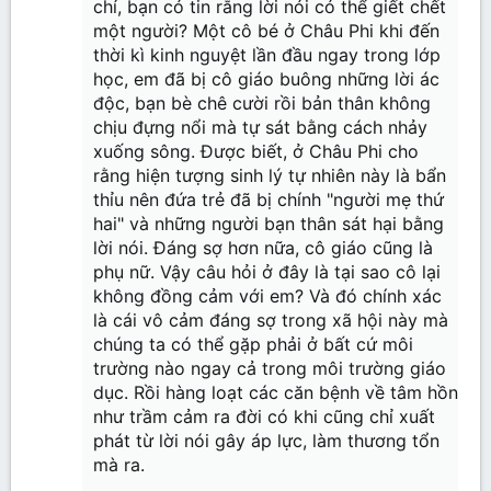
chí, bạn có tin rằng lời nói có thể giết chết
một người? Một cô bé ở Châu Phi khi đến
thời kì kinh nguyệt lần đầu ngay trong lớp
học, em đã bị cô giáo buông những lời ác
độc, bạn bè chê cười rồi bản thân không
chịu đựng nổi mà tự sát bằng cách nhảy
xuống sông. Được biết, ở Châu Phi cho
rằng hiện tượng sinh lý tự nhiên này là bẩn
thỉu nên đứa trẻ đã bị chính "người mẹ thứ
hai" và những người bạn thân sát hại bằng
lời nói. Đáng sợ hơn nữa, cô giáo cũng là
phụ nữ. Vậy câu hỏi ở đây là tại sao cô lại
không đồng cảm với em? Và đó chính xác
là cái vô cảm đáng sợ trong xã hội này mà
chúng ta có thể gặp phải ở bất cứ môi
trường nào ngay cả trong môi trường giáo
dục. Rồi hàng loạt các căn bệnh về tâm hồn
như trầm cảm ra đời có khi cũng chỉ xuất
phát từ lời nói gây áp lực, làm thương tổn
mà ra.