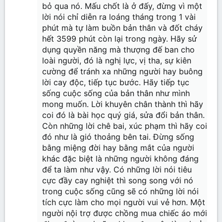
bỏ qua nó. Mấu chốt là ở đấy, đừng vì một
lời nói chỉ diễn ra loáng tháng trong 1 vài
phút mà tự làm buồn bản thân và đốt cháy
hết 3599 phút còn lại trong ngày. Hãy sử
dụng quyền năng mà thượng đế ban cho
loài người, đó là nghị lực, vị tha, sự kiên
cường để tránh xa những người hay buông
lời cay độc, tiếp tục bước. Hãy tiếp tục
sống cuộc sống của bản thân như mình
mong muốn. Lời khuyên chân thành thì hãy
coi đó là bài học quý giá, sửa đổi bản thân.
Còn những lời chê bai, xúc phạm thì hãy coi
đó như là gió thoảng bên tai. Đừng sống
bằng miệng đời hay bằng mắt của người
khác đặc biệt là những người không đáng
để ta làm như vậy. Có những lời nói tiêu
cực đầy cay nghiệt thì song song với nó
trong cuộc sống cũng sẽ có những lời nói
tích cực làm cho mọi người vui vẻ hơn. Một
người nội trợ được chồng mua chiếc áo mới