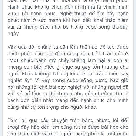
quát hết "căn nhà" thì mới làm ra được hạnh phúc.
Hạnh phúc không chọn đến mình mà là chính mình
vươn tới hạnh phúc. Nghệ thuật để tìm tấy hạnh
phúc nằm ở sức mạnh khi bạn biết khai thác niềm
vui từ những điều nhỏ bé trong cuộc sống thường
ngày.
Vậy qua đó, chúng ta cần làm thế nào để tạo được
hạnh phúc cho gia đình cũng như bản thân mình?
"Một chiếc bánh mỳ cháy chẳng làm hại ai con ạ,
nhưng con biết điều gì thực sự gây tổn thương cho
người khác không? Những lời chê bai trách móc cay
nghiệt ấy". Vì vậy trong cuộc sống, đừng bao giờ
nói những lời chê bai cay nghiệt với những người đã
vất vả cố làm ra thành quả cho mình hưởng. Đó là
cách đơn giản nhất mang đến hạnh phúc cho mình
cũng như sự tôn trọng cho người khác.
Tóm lại, qua câu chuyện trên bằng những lời đối
thoại đầy hấp dẫn, em cũng rút ra được bài học cho
bản thân mình và mọi người: hạnh phúc là một cuộc