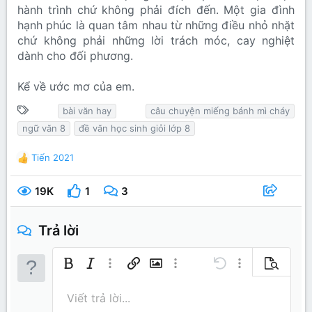
hành trình chứ không phải đích đến. Một gia đình
hạnh phúc là quan tâm nhau từ những điều nhỏ nhặt
chứ không phải những lời trách móc, cay nghiệt
dành cho đối phương.
Kể về ước mơ của em.
T
bài văn hay
câu chuyện miếng bánh mì cháy
ừ
ngữ văn 8
đề văn học sinh giỏi lớp 8
k
h
Tiến 2021
R
ó
e
a
a
19K
1
3
c
t
i
Trả lời
o
n
s
Bold
In nghiêng
Thêm tùy chọn…
Chèn liên kết
Chèn hình ảnh
Thêm tùy chọn…
Undo
Thêm tùy chọn…
Xem trước
:
Căn trái
9
Lưu nháp
Danh sách có thứ tự
Normal
Arial
Kích thước
Mặt cười
Redo
Trích dẫn
Toggle BB code
Màu chữ
Media
Xóa định dạng
Phông chữ
Insert table
Bản thảo
Danh sách
Insert horizontal line
Căn lề
Spoiler
Paragraph format
Mã
Gạch ngang
Gạch chân
Inline spo
Viết trả lời...