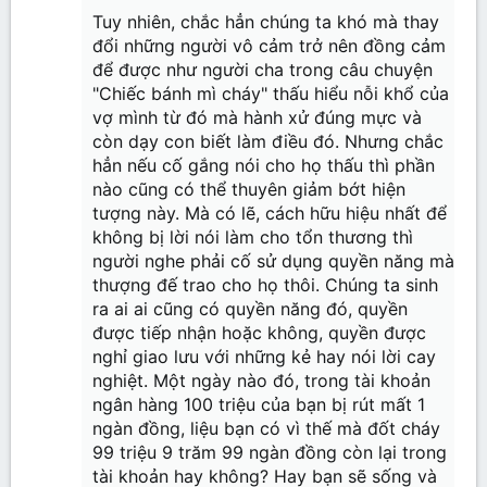
Tuy nhiên, chắc hẳn chúng ta khó mà thay
đổi những người vô cảm trở nên đồng cảm
để được như người cha trong câu chuyện
"Chiếc bánh mì cháy" thấu hiểu nỗi khổ của
vợ mình từ đó mà hành xử đúng mực và
còn dạy con biết làm điều đó. Nhưng chắc
hẳn nếu cố gắng nói cho họ thấu thì phần
nào cũng có thể thuyên giảm bớt hiện
tượng này. Mà có lẽ, cách hữu hiệu nhất để
không bị lời nói làm cho tổn thương thì
người nghe phải cố sử dụng quyền năng mà
thượng đế trao cho họ thôi. Chúng ta sinh
ra ai ai cũng có quyền năng đó, quyền
được tiếp nhận hoặc không, quyền được
nghỉ giao lưu với những kẻ hay nói lời cay
nghiệt. Một ngày nào đó, trong tài khoản
ngân hàng 100 triệu của bạn bị rút mất 1
ngàn đồng, liệu bạn có vì thế mà đốt cháy
99 triệu 9 trăm 99 ngàn đồng còn lại trong
tài khoản hay không? Hay bạn sẽ sống và