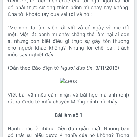
Đêm đó, tôi đến bên chúc cha tôi ngủ ngon và hỏi
có phải thực sự ông thích bánh mì cháy hay không.
Cha tôi khoác tay qua vai tôi và nói:
"Mẹ con đã làm việc rất vất vả cả ngày và mẹ rất
mệt. Một lát bánh mì cháy chẳng thể làm hại ai con
ạ, nhưng con biết điều gì thực sự gây tổn thương
cho người khác không? Những lời chê bai, trách
móc cay nghiệt đấy".
(Dẫn theo Báo điện tử
Người đưa tin
, 3/11/2016).
Viết bài văn nêu cảm nhận và bài học mà anh (chị)
rút ra được từ mẩu chuyện Miếng bánh mì cháy.
Bài làm số 1
Hạnh phúc là những điều đơn giản nhất. Nhưng bạn
có thật sự hiểu được ý nghĩa của nó không? Trong