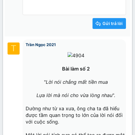
10
Xóa bản thảo
Book Antiqua
Căn giữa
Heading 1
Danh sách không có t
Inline code
12
Courier New
Căn phải
Thụt lề
Heading 2
15
Georgia
Justify text
Tăng lề
Gửi trả lời
Heading 3
18
Tahoma
22
Times New Roman
Trần Ngọc 2021
26
Trebuchet MS
T
Verdana
Bài làm số 2
"
Lời nói chẳng mất tiền mua
Lựa lời mà nói cho vừa lòng nhau
".​
Dường như từ xa xưa, ông cha ta đã hiểu
được tầm quan trọng to lớn của lời nói đối
với cuộc sống.
Một lời nói tích cực có thể tạo ra được một