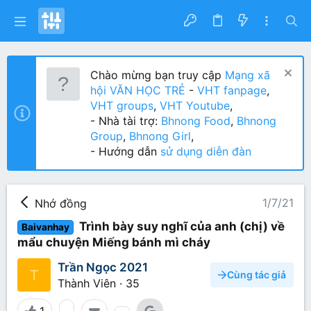
Chào mừng bạn truy cập
Mạng xã
hội VĂN HỌC TRẺ
-
VHT fanpage
,
VHT groups
,
VHT Youtube
,
- Nhà tài trợ:
Bhnong Food
,
Bhnong
Group
,
Bhnong Girl
,
- Hướng dẫn
sử dụng diễn đàn
1/7/21
Nhớ đồng
Trình bày suy nghĩ của anh (chị) về
Baivanhay
mẩu chuyện Miếng bánh mì cháy
Trần Ngọc 2021
T
Cùng tác giả
Thành Viên
·
35