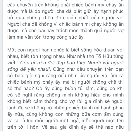
câu chuyện trên không phải chiếc bánh mỳ cháy ăn
được mà là do người cha đã biết giữ lấy hạnh phúc
bỏ qua những điều đơn giản nhất của người vợ.
Người cha đã không vì chiếc bánh mì cháy không ăn
được mà chê bai hay trách móc thành quả người vợ
làm mà vẫn tôn trọng công sức ấy.
Một con người hạnh phúc là biết sống hòa thuận với
nhau, biết tôn trọng nhau. Như nhà thơ Tố Hữu từng
viết: "
Còn gì trên đời đẹp hơn thế/ Người với người
sống để yêu nhau
". Cũng như câu chuyện trên bạn
có bao giờ nghĩ rằng nếu như lúc người vợ làm ra
chiếc bánh mỳ cháy ấy mà bị người chồng chê thì
sẽ thế nào? Cô ấy cũng buồn tủi lắm, cũng có khi
cô sẽ nghĩ rằng chồng mình không hiểu cho mình
không biết cảm thông cho vợ rồi gia đình sẽ nguội
lạnh đi, sẽ không có những chiếc bánh mì hạnh phúc
ấy nữa, cũng không còn những bữa cơm ấm cúng
và sẽ là lúc mỗi người một ngả, mỗi người một tên
trên tờ li hôn. Về sau gia đình ấy sẽ thế nào nếu