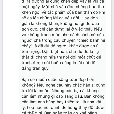
đi ra đường ai cũng khen đẹp vậy là vui cả
một ngày. Một nhà văn đọc những bức thư
khen ngợi về tác phẩm của bản thân có khi
sẽ ca lên những lời ca yêu đời. Hay đơn
giản là không khen, không nói gì đó quá
tích cực, chỉ cần dừng lại ở việc thấu hiểu
và không trách móc như cách hành xử của
người cha trong câu chuyện "chiếc bánh mì
cháy" là đã đủ để người khác được an ủi,
tôn trọng. Đặc biệt hơn, cho dù đó là sự
thật đi chăng nữa thì nói dối một chút để
tránh được nỗi buồn cũng là lời nói dối
đáng trân quý.
Bạn có muốn cuộc sống tươi đẹp hơn
không? Nếu nghe câu này chắc hẳn ai cũng
trả lời là muốn. Nhưng các bạn à, không
cần làm những gì cao sang đâu. Bạn không
cần làm anh hùng hay thiên tài, là nhà vật
lý, hoá học nổi danh để hòng thay đổi được
cả thế giới. Bạn hoàn toàn có khả năng