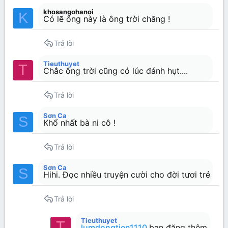
khosangohanoi
26
Trebuchet MS
K
Có lẽ ông này là ông trời chăng !
Verdana
Trả lời
Tieuthuyet
T
Chắc ông trời cũng có lúc đánh hụt....
Trả lời
Sơn Ca
S
Khổ nhất bà ni cô !
Trả lời
Sơn Ca
S
Hihi. Đọc nhiều truyện cười cho đời tươi trẻ
Trả lời
Tieuthuyet
T
lumdongtien1110
bạn đăng thêm