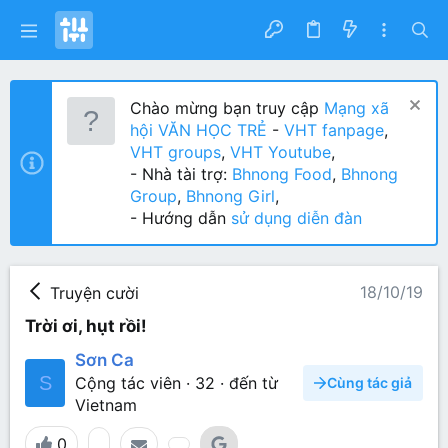
Chào mừng bạn truy cập
Mạng xã
hội VĂN HỌC TRẺ
-
VHT fanpage
,
VHT groups
,
VHT Youtube
,
- Nhà tài trợ:
Bhnong Food
,
Bhnong
Group
,
Bhnong Girl
,
- Hướng dẫn
sử dụng diễn đàn
18/10/19
Truyện cười
Trời ơi, hụt rồi!
Sơn Ca
S
Cộng tác viên
·
32
·
đến từ
Cùng tác giả
Vietnam
0