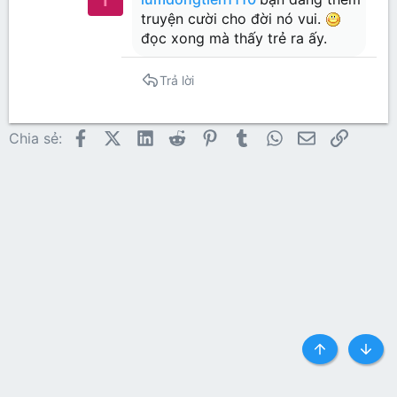
truyện cười cho đời nó vui.
đọc xong mà thấy trẻ ra ấy.
Trả lời
Facebook
X (Twitter)
LinkedIn
Reddit
Pinterest
Tumblr
WhatsApp
Email
Link
Chia sẻ:
Top
Botto