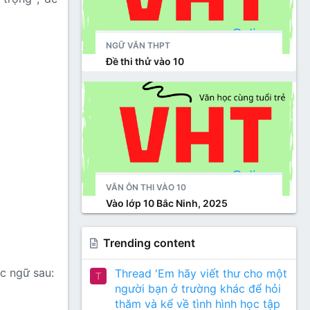
NGỮ VĂN THPT
Đề thi thử vào 10
VĂN ÔN THI VÀO 10
Vào lớp 10 Bắc Ninh, 2025
Trending content
ục ngữ sau:
Thread 'Em hãy viết thư cho một
T
người bạn ở trường khác để hỏi
thăm và kể về tình hình học tập