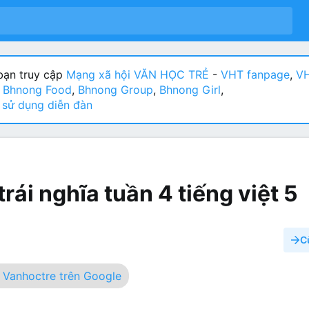
ạn truy cập
Mạng xã hội VĂN HỌC TRẺ
-
VHT fanpage
,
VH
:
Bhnong Food
,
Bhnong Group
,
Bhnong Girl
,
sử dụng diễn đàn
rái nghĩa tuần 4 tiếng việt 5
C
Vanhoctre trên Google