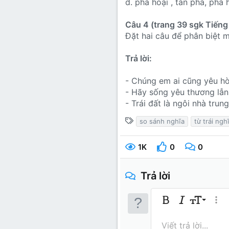
d. phá hoại , tàn phá, phá
Câu 4 (trang 39 sgk Tiếng 
Đặt hai câu để phân biệt m
Trả lời:
- Chúng em ai cũng yêu hòa
- Hãy sống yêu thương lẫn
- Trái đất là ngôi nhà tru
T
so sánh nghĩa
từ trái ngh
ừ
k
1K
0
0
h
ó
Trả lời
a
9
Bold
In nghiêng
Kích thước
Thêm
10
Arial
Màu chữ
Mặt cười
Redo
Phông chữ
Media
Xóa định dạng
Trích dẫn
Toggle BB 
Gạch ngan
Insert 
Bản th
Gạch 
In
I
Viết trả lời...