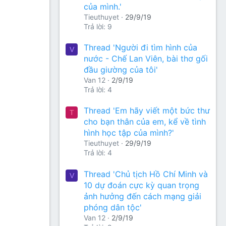
của mình.'
Tieuthuyet
29/9/19
Trả lời: 9
Thread 'Người đi tìm hình của
V
nước - Chế Lan Viên, bài thơ gối
đầu giường của tôi'
Van 12
2/9/19
Trả lời: 4
Thread 'Em hãy viết một bức thư
T
cho bạn thân của em, kể về tình
hình học tập của mình?'
Tieuthuyet
29/9/19
Trả lời: 4
Thread 'Chủ tịch Hồ Chí Minh và
V
10 dự đoán cực kỳ quan trọng
ảnh hưởng đến cách mạng giải
phóng dân tộc'
Van 12
2/9/19