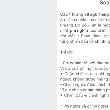
Soạn
Lớp 8
Thời để nhớ
Bài mới trên hồ sơ
Lớp 7
Mùa yêu đầu
Tìm trong hồ sơ cá nhân
Câu 1 (trang 38 sgk Tiếng 
So sánh nghĩa của các từ 
Lớp 6
Thời áo trắng (Nữ sinh)
Phrăng Đơ Bô – en là một
chất
phi nghĩa
của chiến 
Văn học 5
tên Việt là Phan Lăng. Nă
Đời sống
từng chiến đấu về
chính n
Văn học 4
Văn hoá
Văn học 3
Trả lời:
Ngoại ngữ
Văn học 2
- Phi nghĩa: trái với đạo ng
Ví dụ: của phi nghĩa, cuộc
Giáo viên
+ Cuộc chiến tranh phi ng
người, không được những 
- Chính nghĩa: điều chính 
Ví dụ: chính nghĩa thắng p
+ Chiến đấu vì chính nghĩa 
* Phi nghĩa và chính nghĩa 