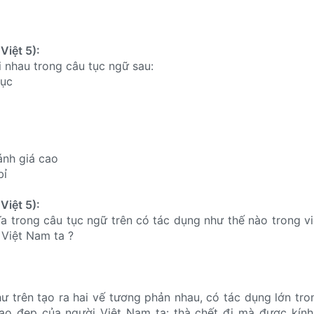
Việt 5):
i nhau trong câu tục ngữ sau:
hục
ánh giá cao
bỉ
Việt 5):
ĩa trong câu tục ngữ trên có tác dụng như thế nào trong vi
Việt Nam ta ?
hư trên tạo ra hai vế tương phản nhau, có tác dụng lớn tro
ao đẹp của người Việt Nam ta: thà chết đi mà được kính