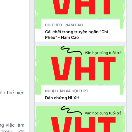
CHÍ PHÈO - NAM CAO
Cái chết trong truyện ngắn "Chí
Phèo" - Nam Cao
NGHỊ LUẬN XÃ HỘI THPT
ệc thể hiện
Dẫn chứng NLXH
ng việc làm
 trọng , đề