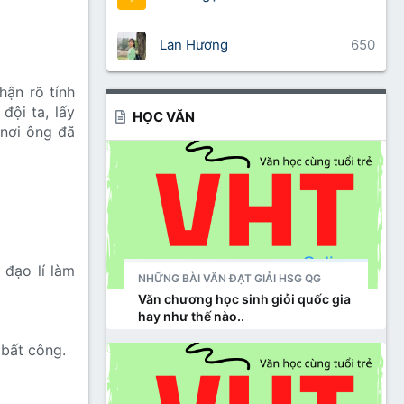
Lan Hương
650
hận rõ tính
đội ta, lấy
HỌC VĂN
 nơi ông đã
 đạo lí làm
NHỮNG BÀI VĂN ĐẠT GIẢI HSG QG
Văn chương học sinh giỏi quốc gia
hay như thế nào..
 bất công.