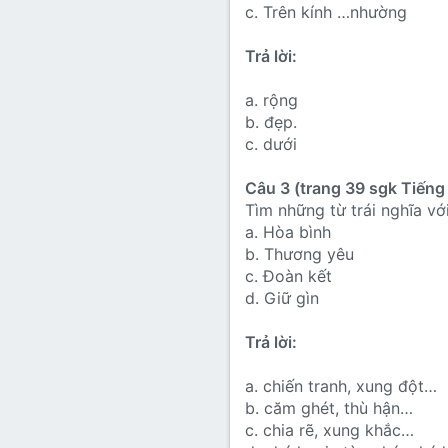
c. Trên kính …nhường
Trả lời:
a. rộng
b. đẹp.
c. dưới
Câu 3 (trang 39 sgk Tiếng 
Tìm những từ trái nghĩa vớ
a. Hòa bình
b. Thương yêu
c. Đoàn kết
d. Giữ gìn
Trả lời:
a. chiến tranh, xung đột…
b. căm ghét, thù hận…
c. chia rẽ, xung khắc…