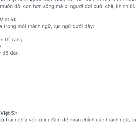
 muôn đời còn hơn sống mà bị người đời cười chê, khinh bỉ.
Việt 5):
a trong mỗi thành ngữ, tục ngữ dưới đây:
n thì rạng
y
y đỡ đần.
Việt 5):
ừ trái nghĩa với từ im đậm để hoàn chỉnh các thành ngữ, t