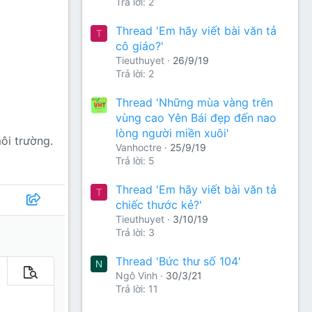
Trả lời: 2
Thread 'Em hãy viết bài văn tả
T
cô giáo?'
Tieuthuyet
26/9/19
Trả lời: 2
Thread 'Những mùa vàng trên
vùng cao Yên Bái đẹp đến nao
lòng người miền xuôi'
môi trường.
Vanhoctre
25/9/19
Trả lời: 5
Thread 'Em hãy viết bài văn tả
T
chiếc thước kẻ?'
Tieuthuyet
3/10/19
Trả lời: 3
Thread 'Bức thư số 104'
N
Ngô Vinh
30/3/21
m tùy chọn…
Xem trước
Trả lời: 11