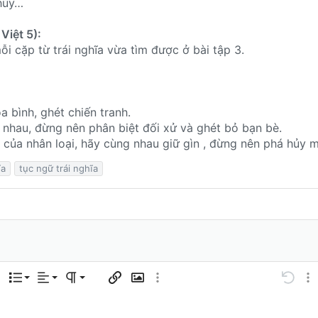
 hủy…
Việt 5):
ỗi cặp từ trái nghĩa vừa tìm được ở bài tập 3.
 bình, ghét chiến tranh.
 nhau, đừng nên phân biệt đối xử và ghét bỏ bạn bè.
ng của nhân loại, hãy cùng nhau giữ gìn , đừng nên phá hủy 
ĩa
tục ngữ trái nghĩa
Căn trái
Normal
Danh sách có thứ tự
 tùy chọn…
Danh sách
Căn lề
Paragraph format
Chèn liên kết
Chèn hình ảnh
Thêm tùy chọn…
Undo
Thê
Căn giữa
Heading 1
Danh sách không có thứ tự
Lưu nháp
code
g
table
ảo
chân
sert horizontal line
nline code
Spoiler
Inline spoiler
Mã