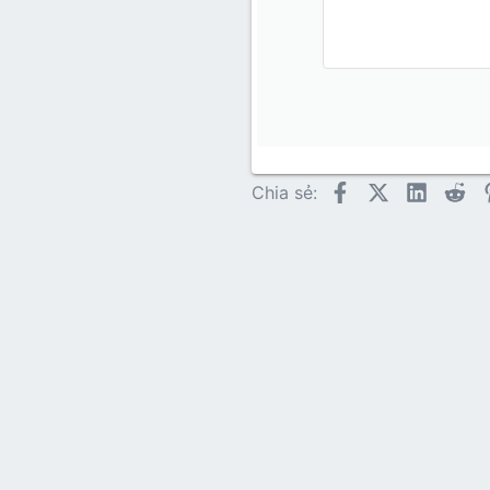
12
Book An
15
Courie
18
Georgia
22
Tahoma
26
Times N
Trebuch
Facebook
X (Twitter)
LinkedI
Re
Chia sẻ:
Verdana