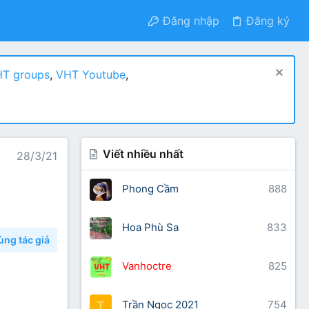
Đăng nhập
Đăng ký
T groups
,
VHT Youtube
,
Viết nhiều nhất
28/3/21
Phong Cầm
888
Hoa Phù Sa
833
ùng tác giả
Vanhoctre
825
Trần Ngọc 2021
754
T