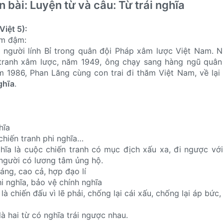
 bài: Luyện từ và câu: Từ trái nghĩa
Việt 5):
im đậm:
 người lính Bỉ trong quân đội Pháp xâm lược Việt Nam. N
tranh xâm lược, năm 1949, ông chạy sang hàng ngũ quân 
m 1986, Phan Lăng cùng con trai đi thăm Việt Nam, về lại
ghĩa
.
hĩa
 chiến tranh phi nghĩa…
hĩa là cuộc chiến tranh có mục địch xấu xa, đi ngược với
người có lương tâm ủng hộ.
đáng, cao cả, hợp đạo lí
hi nghĩa, bảo vệ chính nghĩa
là chiến đấu vì lẽ phải, chống lại cái xấu, chống lại áp bức,
là hai từ có nghĩa trái ngược nhau.