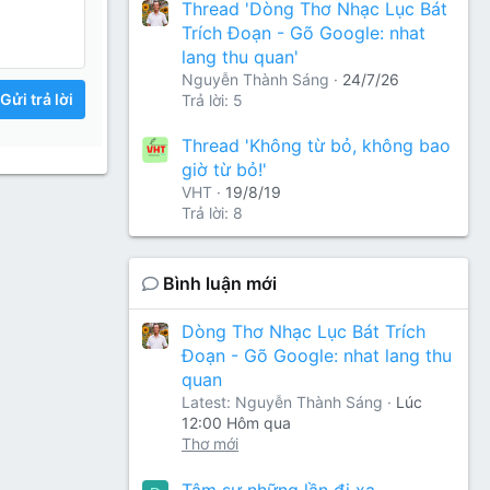
Thread 'Dòng Thơ Nhạc Lục Bát
Trích Đoạn - Gõ Google: nhat
lang thu quan'
Nguyễn Thành Sáng
24/7/26
Gửi trả lời
Trả lời: 5
Thread 'Không từ bỏ, không bao
giờ từ bỏ!'
VHT
19/8/19
Trả lời: 8
Bình luận mới
Dòng Thơ Nhạc Lục Bát Trích
Đoạn - Gõ Google: nhat lang thu
quan
Latest: Nguyễn Thành Sáng
Lúc
12:00 Hôm qua
Thơ mới
Tâm sự những lần đi xa