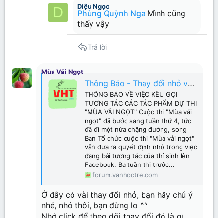
Diệu Ngọc
D
Phùng Quỳnh Nga
Mình cũng
thấy vậy
Trả lời
Mùa Vải Ngọt
Thông Báo - Thay đổi nhỏ về cuộc thi "Mùa vải ngọt"
THÔNG BÁO VỀ VIỆC KÊU GỌI
TƯƠNG TÁC CÁC TÁC PHẨM DỰ THI
"MÙA VẢI NGỌT" Cuộc thi "Mùa vải
ngọt" đã bước sang tuần thứ 4, tức
đã đi một nửa chặng đường, song
Ban Tổ chức cuộc thi "Mùa vải ngọt"
vẫn đưa ra quyết định nhỏ trong việc
đăng bài tương tác của thí sinh lên
Facebook. Ba tuần thi trước...
forum.vanhoctre.com
Ở đây có vài thay đổi nhỏ, bạn hãy chú ý
nhé, nhỏ thôi, bạn đừng lo ^^
Nhớ click để theo dõi thay đổi đó là gì