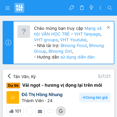
Chào mừng bạn truy cập
Mạng xã
hội VĂN HỌC TRẺ
-
VHT fanpage
,
VHT groups
,
VHT Youtube
,
- Nhà tài trợ:
Bhnong Food
,
Bhnong
Group
,
Bhnong Girl
,
- Hướng dẫn
sử dụng diễn đàn
5/7/21
Tản Văn, Ký
Vải ngọt - hương vị đọng lại trên môi
Dự thi
Đỗ Thị Hồng Nhung
Đ
Cùng tác giả
Thành Viên
·
24
101