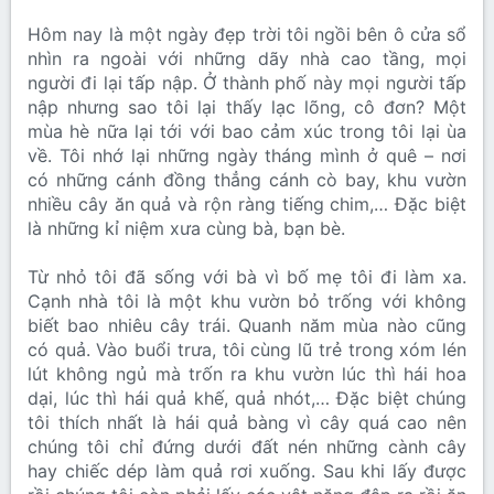
Hôm nay là một ngày đẹp trời tôi ngồi bên ô cửa sổ
nhìn ra ngoài với những dãy nhà cao tầng, mọi
người đi lại tấp nập. Ở thành phố này mọi người tấp
nập nhưng sao tôi lại thấy lạc lõng, cô đơn? Một
mùa hè nữa lại tới với bao cảm xúc trong tôi lại ùa
về. Tôi nhớ lại những ngày tháng mình ở quê – nơi
có những cánh đồng thẳng cánh cò bay, khu vườn
nhiều cây ăn quả và rộn ràng tiếng chim,… Đặc biệt
là những kỉ niệm xưa cùng bà, bạn bè.
Từ nhỏ tôi đã sống với bà vì bố mẹ tôi đi làm xa.
Cạnh nhà tôi là một khu vườn bỏ trống với không
biết bao nhiêu cây trái. Quanh năm mùa nào cũng
có quả. Vào buổi trưa, tôi cùng lũ trẻ trong xóm lén
lút không ngủ mà trốn ra khu vườn lúc thì hái hoa
dại, lúc thì hái quả khế, quả nhót,… Đặc biệt chúng
tôi thích nhất là hái quả bàng vì cây quá cao nên
chúng tôi chỉ đứng dưới đất nén những cành cây
hay chiếc dép làm quả rơi xuống. Sau khi lấy được