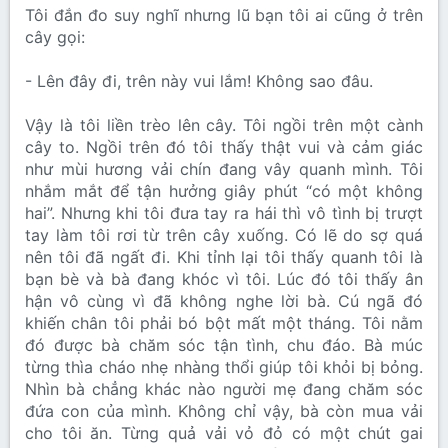
Tôi đắn đo suy nghĩ nhưng lũ bạn tôi ai cũng ở trên
cây gọi:
- Lên đây đi, trên này vui lắm! Không sao đâu.
Vậy là tôi liền trèo lên cây. Tôi ngồi trên một cành
cây to. Ngồi trên đó tôi thấy thật vui và cảm giác
như mùi hương vải chín đang vây quanh mình. Tôi
nhắm mắt để tận hưởng giây phút “có một không
hai”. Nhưng khi tôi đưa tay ra hái thì vô tình bị trượt
tay làm tôi rơi từ trên cây xuống. Có lẽ do sợ quá
nên tôi đã ngất đi. Khi tỉnh lại tôi thấy quanh tôi là
bạn bè và bà đang khóc vì tôi. Lúc đó tôi thấy ân
hận vô cùng vì đã không nghe lời bà. Cú ngã đó
khiến chân tôi phải bó bột mất một tháng. Tôi nằm
đó được bà chăm sóc tận tình, chu đáo. Bà múc
từng thìa cháo nhẹ nhàng thổi giúp tôi khỏi bị bỏng.
Nhìn bà chẳng khác nào người mẹ đang chăm sóc
đứa con của mình. Không chỉ vậy, bà còn mua vải
cho tôi ăn. Từng quả vải vỏ đỏ có một chút gai