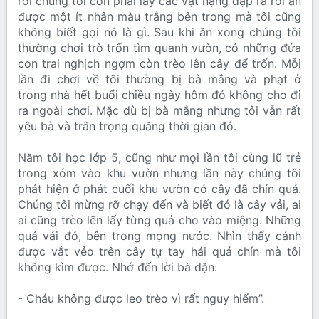
rồi chúng tôi còn phải lấy các vật nặng đập ra rồi ăn
được một ít nhân màu trắng bên trong mà tôi cũng
không biết gọi nó là gì. Sau khi ăn xong chúng tôi
thường chơi trò trốn tìm quanh vườn, có những đứa
con trai nghịch ngợm còn trèo lên cây để trốn. Mỗi
lần đi chơi về tôi thường bị bà mắng và phạt ở
trong nhà hết buổi chiều ngày hôm đó không cho đi
ra ngoài chơi. Mặc dù bị bà mắng nhưng tôi vẫn rất
yêu bà và trân trọng quãng thời gian đó.
Năm tôi học lớp 5, cũng như mọi lần tôi cùng lũ trẻ
trong xóm vào khu vườn nhưng lần này chúng tôi
phát hiện ở phát cuối khu vườn có cây đã chín quả.
Chúng tôi mừng rỡ chạy đến và biết đó là cây vải, ai
ai cũng trèo lên lấy từng quả cho vào miệng. Những
quả vải đỏ, bên trong mọng nước. Nhìn thấy cảnh
được vắt vẻo trên cây tự tay hái quả chín mà tôi
không kìm được. Nhớ đến lời bà dặn:
- Cháu không được leo trèo vì rất nguy hiểm”.