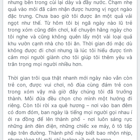
nhưng bên trong cùi lại dày và đầy nước. Chạm nhẹ
quả vào môi đã cảm nhận được hương vị ngọt ngào
đặc trưng. Chưa bao giờ tôi được ăn một quả vải
ngọt như thế. Từ hôm tôi bị ngã ngày nào lũ trẻ
trong xóm cũng đến chơi, kể chuyện hằng ngày cho
tôi nghe và cũng không quên lấy một vài loại quả
khu vườn cạnh nhà cho tôi ăn. Thời gian đó mặc dù
không được đi chơi nhưng là lúc tôi hiểu được tình
cảm mọi người giành cho tôi giúp tôi thêm yêu và
trân trọng mọi người nhiều hơn.
Thời gian trôi qua thật nhanh mới ngày nào vẫn còn
trẻ con, được vui chơi, nô đùa cùng đám trẻ con
trong xóm vậy mà giờ đây chúng tôi đã trưởng
thành. Mỗi đứa đều chọn cho mình một hướng đi
riêng. Còn tôi rời xa quê hương – nơi vào ban đêm
có đom đóm, ban ngày là tiếng mọi người gọi nhau í
ới ra đồng để lên thành phố - nơi luôn sáng rực
những ánh đèn điện, những chiếc xe máy, ô tô tấp
nập trên đường. Thành phố này biết bao nhộn nhịp,
nhưng lòng tôi mãi chỉ hướng về quê hương.