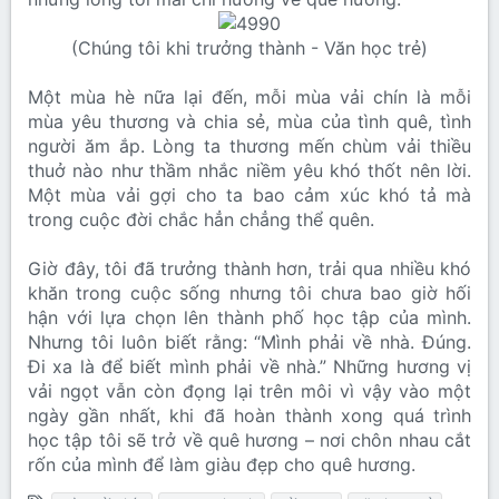
(Chúng tôi khi trưởng thành - Văn học trẻ)​
Một mùa hè nữa lại đến, mỗi mùa vải chín là mỗi
mùa yêu thương và chia sẻ, mùa của tình quê, tình
người ăm ắp. Lòng ta thương mến chùm vải thiều
thuở nào như thầm nhắc niềm yêu khó thốt nên lời.
Một mùa vải gợi cho ta bao cảm xúc khó tả mà
trong cuộc đời chắc hẳn chẳng thể quên.
Giờ đây, tôi đã trưởng thành hơn, trải qua nhiều khó
khăn trong cuộc sống nhưng tôi chưa bao giờ hối
hận với lựa chọn lên thành phố học tập của mình.
Nhưng tôi luôn biết rằng: “Mình phải về nhà. Đúng.
Đi xa là để biết mình phải về nhà.” Những hương vị
vải ngọt vẫn còn đọng lại trên môi vì vậy vào một
ngày gần nhất, khi đã hoàn thành xong quá trình
học tập tôi sẽ trở về quê hương – nơi chôn nhau cắt
rốn của mình để làm giàu đẹp cho quê hương.