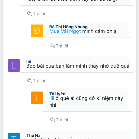
Trả lời
Đỗ Thị Hồng Nhung
Đ
Mùa Vải Ngọt
mình cảm ơn ạ
Trả lời
liii
L
đọc bài của bạn làm mình thấy nhớ quê quá
Trả lời
Tố Uyên
T
liii
ở quê ai cũng có kỉ niệm này
nhỉ
Trả lời
Thu Hà