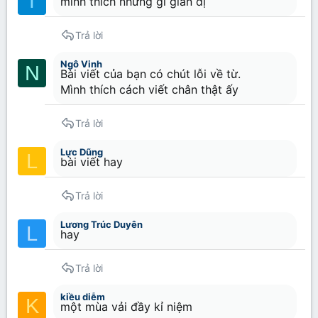
T
mình thích những gì giản dị
Trả lời
Ngô Vinh
N
Bài viết của bạn có chút lỗi về từ.
Mình thích cách viết chân thật ấy
Trả lời
Lực Dũng
L
bài viết hay
Trả lời
Lương Trúc Duyên
L
hay
Trả lời
kiều diễm
K
một mùa vải đầy kỉ niệm