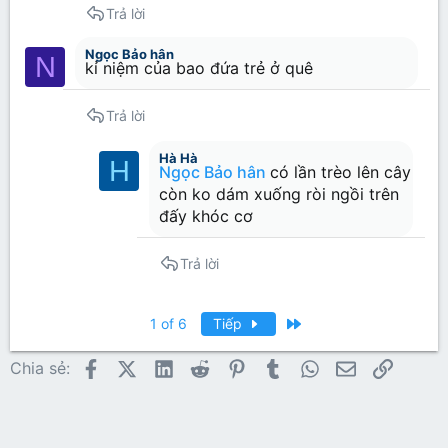
Trả lời
Ngọc Bảo hân
N
kỉ niệm của bao đứa trẻ ở quê
Trả lời
Hà Hà
H
Ngọc Bảo hân
có lần trèo lên cây
còn ko dám xuống ròi ngồi trên
đấy khóc cơ
Trả lời
Last
1 of 6
Tiếp
Facebook
X (Twitter)
LinkedIn
Reddit
Pinterest
Tumblr
WhatsApp
Email
Link
Chia sẻ: