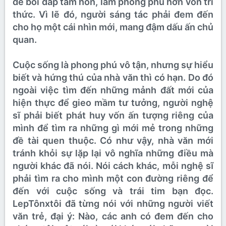
để bồi đắp tâm hồn, làm phong phú hơn vốn tri
thức. Vì lẽ đó, người sáng tác phải đem đến
cho họ một cái nhìn mới, mang đậm dấu ấn chủ
quan.
Cuộc sống là phong phú vô tận, nhưng sự hiểu
biết và hứng thú của nhà văn thì có hạn. Do đó
ngoài việc tìm đến những mảnh đất mới của
hiện thực để gieo mầm tư tưởng, người nghệ
sĩ phải biết phát huy vốn ấn tượng riêng của
mình để tìm ra những gì mới mẻ trong những
đề tài quen thuộc. Có như vậy, nhà văn mới
tránh khỏi sự lặp lại vô nghĩa những điều mà
người khác đã nói. Nói cách khác, mỗi nghệ sĩ
phải tìm ra cho mình một con đường riêng để
đến với cuộc sống và trái tim bạn đọc.
LepTônxtôi đã từng nói với những người viết
văn trẻ, đại ý: Nào, các anh có đem đến cho