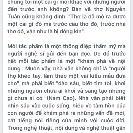
chúng tôi một cái gì mới khác với những người
đến trước anh không? Bàn về thơ Nguyễn
Tuân cũng khẳng định: "Thơ là đã mở ra được
một cái gì đó mà trước câu thơ đó, trước nhà
thơ đó, vẫn như là bị đóng kín".
Mỗi tác phẩm là một thông điệp thẩm mỹ mà
người nghệ sĩ gửi đến bạn đọc. Do đó trước
hết mỗi tác phẩm là một "khám phá về nội
dung". Muốn vậy, nhà văn không chỉ là "người
thợ khéo tay, làm theo một vài kiểu mẫu đưa
cho", mà phải biết "đào sâu, biết tìm tòi, khơi
những nguồn chưa ai khơi và sáng tạo những
gì chưa ai có" (Nam Cao). Nhà văn phải biết
nhìn sâu vào cuộc sống, hiểu về tâm hồn của
con người để khám phá ra những vấn đề mới,
cất tiếng nói riêng của mình với cuộc đời.
Trong nghệ thuật, nội dung và nghệ thuật gắn