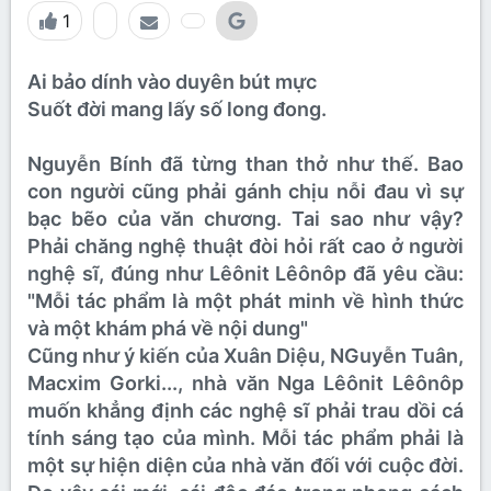
1
Ai bảo dính vào duyên bút mực
Suốt đời mang lấy số long đong.
Nguyễn Bính đã từng than thở như thế. Bao
con người cũng phải gánh chịu nỗi đau vì sự
bạc bẽo của văn chương. Tai sao như vậy?
Phải chăng nghệ thuật đòi hỏi rất cao ở người
nghệ sĩ, đúng như Lêônit Lêônôp đã yêu cầu:
"Mỗi tác phẩm là một phát minh về hình thức
và một khám phá về nội dung"
Cũng như ý kiến của Xuân Diệu, NGuyễn Tuân,
Macxim Gorki..., nhà văn Nga Lêônit Lêônôp
muốn khẳng định các nghệ sĩ phải trau dồi cá
tính sáng tạo của mình. Mỗi tác phẩm phải là
một sự hiện diện của nhà văn đối với cuộc đời.