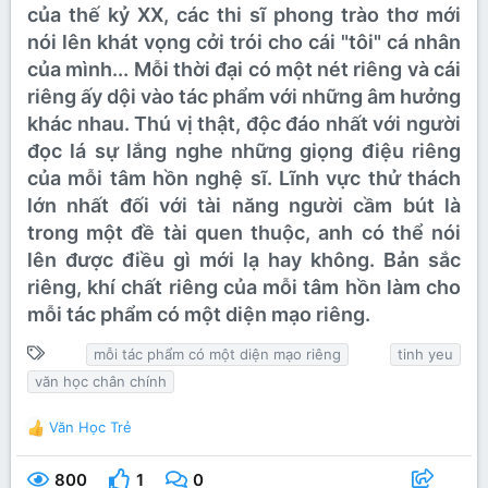
của thế kỷ XX, các thi sĩ phong trào thơ mới
nói lên khát vọng cởi trói cho cái "tôi" cá nhân
của mình... Mỗi thời đại có một nét riêng và cái
riêng ấy dội vào tác phẩm với những âm hưởng
khác nhau. Thú vị thật, độc đáo nhất với người
đọc lá sự lắng nghe những giọng điệu riêng
của mỗi tâm hồn nghệ sĩ. Lĩnh vực thử thách
lớn nhất đối với tài năng người cầm bút là
trong một đề tài quen thuộc, anh có thể nói
lên được điều gì mới lạ hay không. Bản sắc
riêng, khí chất riêng của mỗi tâm hồn làm cho
mỗi tác phẩm có một diện m
ạo riêng.
T
mỗi tác phẩm có một diện mạo riêng
tinh yeu
ừ
văn học chân chính
k
h
Văn Học Trẻ
R
ó
e
a
a
800
1
0