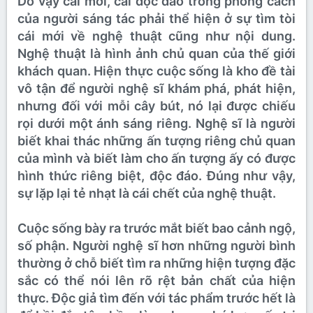
Do vậy cái mới, cái độc đáo trong phong cách
của người sáng tác phải thể hiện ở sự tìm tòi
cái mới về nghệ thuật cũng như nội dung.
Nghệ thuật là hình ảnh chủ quan của thế giới
khách quan. Hiện thực cuộc sống là kho đề tài
vô tận để người nghệ sĩ khám phá, phát hiện,
nhưng đối với mỗi cây bút, nó lại được chiếu
rọi dưới một ánh sáng riêng. Nghệ sĩ là người
biết khai thác những ấn tượng riêng chủ quan
của mình và biết làm cho ấn tượng ấy có được
hình thức riêng biệt, độc đáo. Đúng như vậy,
sự lặp lại tẻ nhạt là cái chết của nghệ thuật.
Cuộc sống bày ra trước mắt biết bao cảnh ngộ,
số phận. Người nghệ sĩ hơn những người bình
thường ở chỗ biết tìm ra những hiện tượng đặc
sắc có thể nói lên rõ rệt bản chất của hiện
thực. Độc giả tìm đến với tác phẩm trước hết là