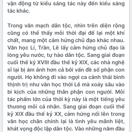
vận động từ kiểu sáng tác này đến kiểu sáng
tác khác.
Trong văn mạch dân tộc, nhìn trên diện rộng
cũng có thể thấy mỗi thời đại để lại một khí
chất, mang một cảm hứng chủ đạo khác nhau.
Văn học Lí, Trần, Lê lấy cảm hứng chủ đạo là
lòng yêu nước, tự hào dân tộc. Sang giai đoạn
cuối thế kỷ XVIII đầu thế kỷ XIX, các nhà nghệ
sĩ lại bị ám ảnh hơn cả bởi vấn đề số phận con
người. Họ không đi vào ngợi ca cảnh thái bình
thịnh trị như văn học thời Lê mà xoáy sâu vào
bi kịch của những thân phận con người. Mỗi
tác phẩm lớn của thời kỳ này là một tiếng yêu
thương mỗi cá nhân. Sang giai đoạn cuối thế
kỷ XIX đầu thế kỷ XX, cảm hứng nổi lên trong
văn học chân chính lại là tình yêu mãnh liệt,
khát vọng độc lập dân tộc. Vào những năm đầu