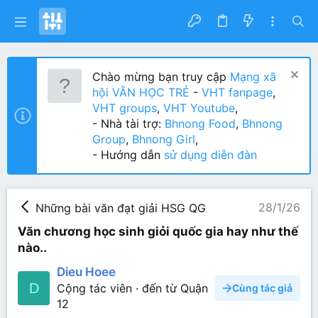
Chào mừng bạn truy cập
Mạng xã
hội VĂN HỌC TRẺ
-
VHT fanpage
,
VHT groups
,
VHT Youtube
,
- Nhà tài trợ:
Bhnong Food
,
Bhnong
Group
,
Bhnong Girl
,
- Hướng dẫn
sử dụng diễn đàn
28/1/26
Những bài văn đạt giải HSG QG
Văn chương học sinh giỏi quốc gia hay như thế
nào..
Dieu Hoee
D
Cộng tác viên
·
đến từ
Quận
Cùng tác giả
12