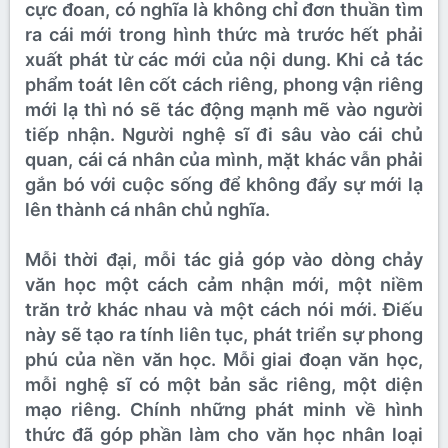
cực đoan, có nghĩa là không chỉ đơn thuần tìm
ra cái mới trong hình thức mà trước hết phải
xuất phát từ các mới của nội dung. Khi cả tác
phẩm toát lên cốt cách riêng, phong vận riêng
mới lạ thì nó sẽ tác động mạnh mẽ vào người
tiếp nhận. Người nghệ sĩ đi sâu vào cái chủ
quan, cái cá nhân của mình, mặt khác vẫn phải
gắn bó với cuộc sống để không đẩy sự mới lạ
lên thành cá nhân chủ nghĩa.
Mỗi thời đại, mỗi tác giả góp vào dòng chảy
văn học một cách cảm nhận mới, một niềm
trăn trở khác nhau và một cách nói mới. Điếu
này sẽ tạo ra tính liên tục, phát triển sự phong
phú của nền văn học. Mỗi giai đoạn văn học,
mỗi nghệ sĩ có một bản sắc riêng, một diện
mạo riêng. Chính những phát minh về hình
thức đã góp phần làm cho văn học nhân loại