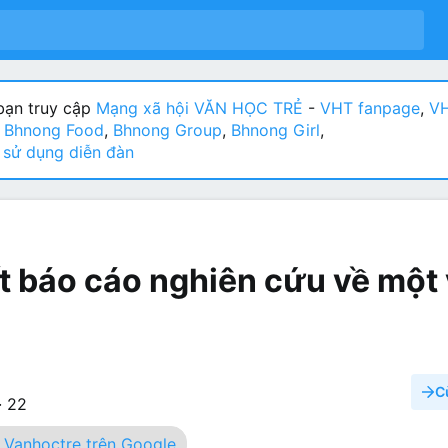
ạn truy cập
Mạng xã hội VĂN HỌC TRẺ
-
VHT fanpage
,
VH
:
Bhnong Food
,
Bhnong Group
,
Bhnong Girl
,
sử dụng diễn đàn
t báo cáo nghiên cứu về một
C
·
22
Vanhoctre trên Google