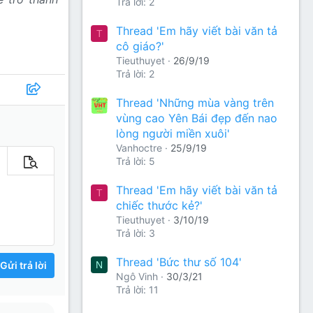
Trả lời: 2
Thread 'Em hãy viết bài văn tả
T
cô giáo?'
Tieuthuyet
26/9/19
Trả lời: 2
Thread 'Những mùa vàng trên
vùng cao Yên Bái đẹp đến nao
lòng người miền xuôi'
Vanhoctre
25/9/19
Trả lời: 5
m tùy chọn…
Xem trước
Thread 'Em hãy viết bài văn tả
T
chiếc thước kẻ?'
Tieuthuyet
3/10/19
Trả lời: 3
Thread 'Bức thư số 104'
Gửi trả lời
N
Ngô Vinh
30/3/21
Trả lời: 11