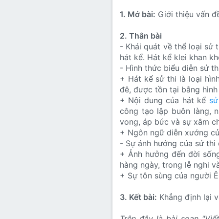
1. Mở bài:
Giới thiệu vấn đ
2. Thân bài
- Khái quát về thể loại sử t
hát kể. Hát kể klei khan k
- Hình thức biểu diễn sử th
+ Hát kể sử thi là loại h
đê, được tồn tại bằng hình
+ Nội dung của hát kể
sử
công tạo lập buôn làng, 
vong, áp bức và sự xâm ch
+ Ngôn ngữ diễn xướng của
- Sự ảnh hưởng của sử thi
+ Ảnh hưởng đến đời sống 
hàng ngày, trong lễ nghi v
+ Sự tôn sùng của người Ê 
3. Kết bài:
Khẳng định lại 
Trên đây là bài soạn "Viế