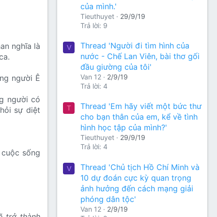
của mình.'
Tieuthuyet
29/9/19
Trả lời: 9
Thread 'Người đi tìm hình của
han nghĩa là
V
nước - Chế Lan Viên, bài thơ gối
ca.
đầu giường của tôi'
Van 12
2/9/19
ồng người Ê
Trả lời: 4
g người có
Thread 'Em hãy viết một bức thư
T
ỏi sự diệt
cho bạn thân của em, kể về tình
hình học tập của mình?'
Tieuthuyet
29/9/19
Trả lời: 4
g cuộc sống
Thread 'Chủ tịch Hồ Chí Minh và
V
10 dự đoán cực kỳ quan trọng
ảnh hưởng đến cách mạng giải
phóng dân tộc'
Van 12
2/9/19
ẽ trở thành