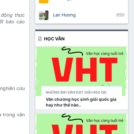
Lan Hương
650
t động thực
iết báo cáo
HỌC VĂN
 nghiên cứu
NHỮNG BÀI VĂN ĐẠT GIẢI HSG QG
Văn chương học sinh giỏi quốc gia
hay như thế nào..
a
trong văn