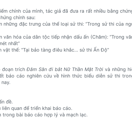
iểm chính của mình, tác giả đã đưa ra rất nhiều bằng chứ
chứng chính sau:
n những đặc trưng của thể loại sử thi: “Trong sử thi của 
n văn hóa của dân tộc tiếp nhận dấu ấn (Chăm): “Trong v
ét nhất”
 vật thể: “Tại bảo tàng điêu khắc… sử thi Ấn Độ”
ề đoạn trích
Đăm Săn đi bắt Nữ Thần Mặt Trời
và những hi
viết báo cáo nghiên cứu về hình thức biểu diễn sử thi tro
 nay.
ấn đề.
u liên quan để triển khai báo cáo.
m trong bài báo cáo hợp lý và mạch lạc.