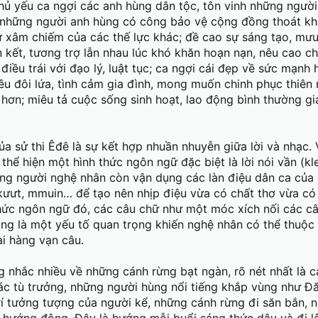
chủ yếu ca ngợi các anh hùng dân tộc, tôn vinh những ngườ
, những người anh hùng có công bảo vệ cộng đồng thoát khỏ
 xâm chiếm của các thế lực khác; đề cao sự sáng tạo, mưu t
àn kết, tương trợ lẫn nhau lúc khó khăn hoạn nạn, nêu cao ch
iều trái với đạo lý, luật tục; ca ngợi cái đẹp về sức mạnh 
yêu đôi lứa, tình cảm gia đình, mong muốn chinh phục thiên 
hơn; miêu tả cuộc sống sinh hoạt, lao động bình thường gi
a sử thi Êđê là sự kết hợp nhuần nhuyễn giữa lời và nhạc.
u thể hiện một hình thức ngôn ngữ đặc biệt là lời nói vần (kle
ớng người nghệ nhân còn vận dụng các làn điệu dân ca của
 kưưt, mmuin… để tạo nên nhịp điệu vừa có chất thơ vừa có
thức ngôn ngữ đó, các câu chữ như một móc xích nối các câ
ũng là một yếu tố quan trọng khiến nghệ nhân có thể thuộc
i hàng vạn câu.
g nhắc nhiều về những cánh rừng bạt ngàn, rõ nét nhất là 
các tù trưởng, những người hùng nổi tiếng khắp vùng như Đ
í tưởng tượng của người kể, những cánh rừng đi săn bắn, n
 hướng đông. Đây là hướng mỗi buổi sáng thức dậy và đi l