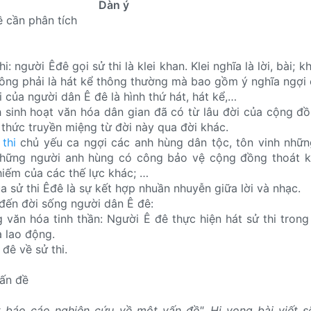
Dàn ý
ề cần phân tích
hi: người Êđê gọi sử thi là klei khan. Klei nghĩa là lời, bài; k
hông phải là hát kể thông thường mà bao gồm ý nghĩa ngợi 
i của người dân Ê đê là hình thứ hát, hát kể,…
ình sinh hoạt văn hóa dân gian đã có từ lâu đời của cộng đ
 thức truyền miệng từ đời này qua đời khác.
 thi
chủ yếu ca ngợi các anh hùng dân tộc, tôn vinh nhữn
những người anh hùng có công bảo vệ cộng đồng thoát kh
iếm của các thế lực khác; …
 sử thi Êđê là sự kết hợp nhuần nhuyễn giữa lời và nhạc.
 đến đời sống người dân Ê đê:
văn hóa tinh thần: Người Ê đê thực hiện hát sử thi tron
à lao động.
đê về sử thi.
vấn đề
t báo cáo nghiên cứu về một vấn đề". Hi vọng bài viết s