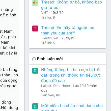
Thread 'Không từ bỏ, không bao
giờ từ bỏ!'
ề những
VHT
19/8/19
 để giành
Trả lời: 8
Thread 'Em hãy tả người mẹ
T
ệt Nam.
thân yêu của em?'
Lắk, phía
Tieuthuyet
26/9/19
t Nam.
Trả lời: 5
t kể klei
ất đây là
Bình luận mới
có ba tầng
Những thông tin tích cực bị trôi
D
 thần linh
dạt, trong khi thông tin tiêu cực
t của cộng
được đề cao
 của người
Latest: Dieu Hoee
Lúc 19:10 Hôm
qua
Tản Văn, Ký
g đồng
Một niềm tin chấp chới dành cho
D
c.Nội dung
giáo dục