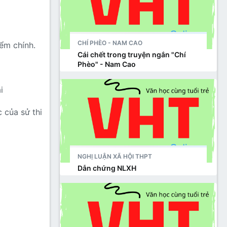
CHÍ PHÈO - NAM CAO
iểm chính.
Cái chết trong truyện ngắn "Chí
Phèo" - Nam Cao
i
 của sử thi
NGHỊ LUẬN XÃ HỘI THPT
Dẫn chứng NLXH