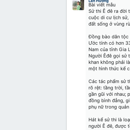
Lan Hương
Trebuch
Bài viết mẫu
Sử thi Ê đê ra đời
Verdana
cuộc di cư lịch sử,
đất sống ở vùng r
Đồng bào dân tộc 
Ước tính có hơn 33
Nam của tỉnh Gia L
Người Êđê gọi sử thi
khan không phải l
một hình thức kể 
Các tác phẩm sử th
rõ rệt: tầng trời, 
gần gũi với nhau; 
đồng bình đẳng, gi
phụ nữ trong quản 
Hát kể sử thi là l
người Ê đê, được t