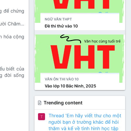
ng để chứng
NGỮ VĂN THPT
người Chăm…
Đề thi thử vào 10
ăn hóa cộng
ểu biết của
ng đời sống
VĂN ÔN THI VÀO 10
Vào lớp 10 Bắc Ninh, 2025
Trending content
Thread 'Em hãy viết thư cho một
T
người bạn ở trường khác để hỏi
thăm và kể về tình hình học tập