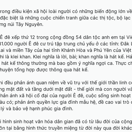
et MS
 trong điều kiện xã hội loài người có những biến động lớn v
 đặc biệt là những cuộc chiến tranh giữa các thị tộc, bộ lạc
ừng núi Tây Nguyên.
Ê đê xếp thứ 12 trong cộng đồng 54 dân tộc anh em tại Vi
1.000 người Ê đê cư trú tập trung chủ yếu ở các tỉnh: Đắk 
ai và miền Tây của hai tỉnh Khánh Hòa và Phú Yên của Việ
 là klei khan. Klei nghĩa là lời, bài; khan nghĩa là hát kể. Há
à hát kể thông thường mà bao gồm ý nghĩa ngợi ca. Thực ch
chuyện tổng hợp được thông qua hát kể.
i đều phản ánh quan niệm về vũ trụ với thế giới thần linh 
tầng mặt đất và tầng dưới mặt đất - thế giới mà con người và
phản ánh xã hội cổ đại của người Ê đê, cuộc sống sinh hoạ
àu có; phản ánh quyền lực gia đình mẫu hệ, đề cao vai trò
lý và bảo vệ hạnh phúc gia đình.
oại hình sinh hoạt văn hóa dân gian đã có từ lâu đời của cộn
ồn tại bằng hình thức truyền miệng từ đời này qua đời khá