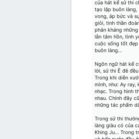
của hát kể sử thi 
tạo lập buôn làng
vong, áp bức và sự
giỏi, tinh thần đo
phản kháng những đ
lẫn tâm hồn, tình 
cuộc sống tốt đẹp 
buôn làng…
Ngôn ngữ hát kể củ
lời, sử thi Ê đê đề
Trong khi diễn xư
mình, như: Ay ray,
nhạc. Trong hình 
nhau. Chính đây c
những tác phẩm dà
Trong sử thi thườn
làng giàu có của 
Khing Ju… Trong tr
và bến nước đều ở