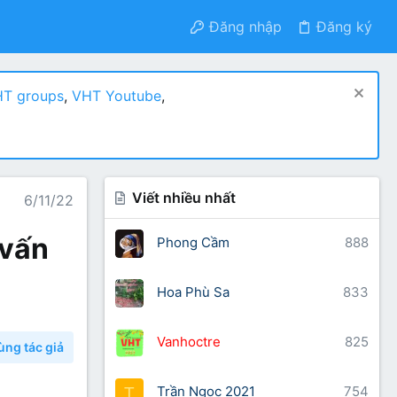
Đăng nhập
Đăng ký
T groups
,
VHT Youtube
,
Viết nhiều nhất
6/11/22
 vấn
Phong Cầm
888
Hoa Phù Sa
833
Vanhoctre
825
ùng tác giả
Trần Ngọc 2021
754
T