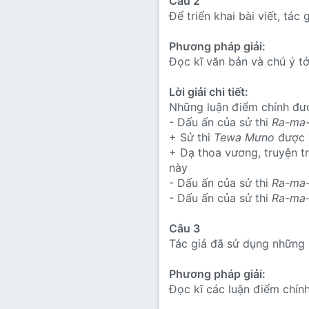
Câu 2
Để triển khai bài viết, tá
Phương pháp giải:
Đọc kĩ văn bản và chú ý tớ
Lời giải chi tiết:
Những luận điểm chính được
- Dấu ấn của sử thi
Ra-ma-
+ Sử thi
Tewa Mưno
được 
+ Dạ thoa vương, truyện tr
này
- Dấu ấn của sử thi
Ra-ma-
- Dấu ấn của sử thi
Ra-ma-
Câu 3
Tác giả đã sử dụng những 
Phương pháp giải:
Đọc kĩ các luận điểm chín