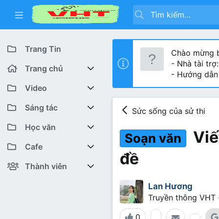
Trang Tin
Chào mừng b
- Nhà tài trợ
Trang chủ
- Hướng dẫn
Diễn đàn
Video
Bài viết mới
Youtube VHT News
Sáng tác
Sức sống của sử thi
Có gì mới
Youtube VHT
Cuộc thi viết
Học văn
Viế
Soạn văn
Tiktok
Trại sáng tác
Lớp 12
Featured content
Cafe
đề
Liên hệ BTC
Lớp 11
Cafe Văn chương
Bài viết mới
Thành viên
Lớp 10
Văn Khoa
Đăng ký
Bài mới trên hồ sơ
Lan Hương
Truyền thông VHT
Lớp 9
Cảm xúc (tâm sự)
Thành viên trực tuyến
0