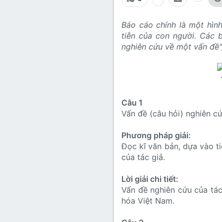
Lớp 8
Thời để nhớ
Bài mới trên hồ sơ
Báo cáo chính là một hìn
Lớp 7
Mùa yêu đầu
Tìm trong hồ sơ cá nhân
tiễn của con người. Các 
Lớp 6
Thời áo trắng (Nữ sinh)
nghiên cứu về một vấn đề"
Văn học 5
Đời sống
Văn học 4
Văn hoá
Câu 1
Văn học 3
Ngoại ngữ
Vấn đề (câu hỏi) nghiên cứu
Văn học 2
Phương pháp giải:
Giáo viên
Đọc kĩ văn bản, dựa vào t
của tác giả.
Lời giải chi tiết:
Vấn đề nghiên cứu của tác
hóa Việt Nam.