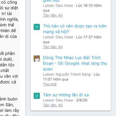
i có công
Latest: Dieu Hoee
Lúc 18:10 Hôm
i sự diệt
qua
rí tài
Tản Văn, Ký
ính nghĩa,
hình thể
Thù hằn có nên được tạo ra trên
D
nhiên để
mạng xã hội?
ản dị của
Latest: Dieu Hoee
Lúc 17:37 Hôm
qua
Tản Văn, Ký
 Về phần
Dòng Thơ Nhạc Lục Bát Trích
i duê).
Đoạn - Gõ Google: nhat lang thu
 dân tộc
quan
 chất
Latest: Nguyễn Thành Sáng
Lúc
u vần với
11:07 Hôm qua
 được cả
Thơ mới
Tâm sự những lần đi xa
D
cảnh buôn
Latest: Dieu Hoee
2/8/26
ăm Săn,
Tản Văn, Ký
ơi làm rẫy
ên rẫy đều