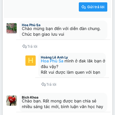
15
Georgia
Justify text
Tăng lề
Gửi trả lời
Heading 3
18
Tahoma
22
Times New Roman
Hoa Phù Sa
26
Trebuchet MS
Chào mừng bạn đến với diễn đàn chung.
Chúc bạn giao lưu vui
Verdana
Trả lời
Hoàng Lê Anh Ly
H
Hoa Phù Sa
mình ở đak lăk bạn ở
đâu vậy?
Rất vui được làm quen với bạn
Trả lời
Bich Khoa
Chào bạn. Rất mong được bạn chia sẻ
nhiều sáng tác mới, bình luận văn học hay