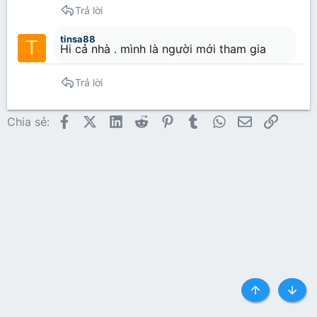
Trả lời
tinsa88
T
Hi cả nhà . mình là người mới tham gia
Trả lời
Facebook
X (Twitter)
LinkedIn
Reddit
Pinterest
Tumblr
WhatsApp
Email
Link
Chia sẻ:
Top
Botto