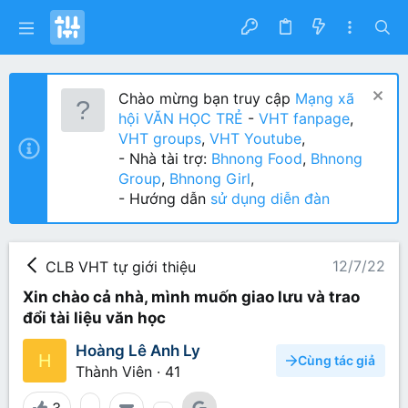
Chào mừng bạn truy cập
Mạng xã
hội VĂN HỌC TRẺ
-
VHT fanpage
,
VHT groups
,
VHT Youtube
,
- Nhà tài trợ:
Bhnong Food
,
Bhnong
Group
,
Bhnong Girl
,
- Hướng dẫn
sử dụng diễn đàn
12/7/22
CLB VHT tự giới thiệu
Xin chào cả nhà, mình muốn giao lưu và trao
đổi tài liệu văn học
Hoàng Lê Anh Ly
H
Cùng tác giả
Thành Viên
·
41