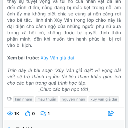
thấy sự tuyệt vọng và tủi hổ của nhân vật đã lên
đến đỉnh điểm, nàng đang bị mắc kẹt trong nỗi ám
ảnh ấy mà không biết chia sẻ cùng ai nên càng rơi
vào bế tắc. Hình ảnh Xúy Vân trong lớp chèo này là
đại diện cho cảnh ngộ của những người phụ nữ xưa
trong xã hội cũ, không được tự quyết định thân
phận mình, đến khi muốn tìm hạnh phúc lại bị rơi
vào bi kịch.
Xem bài trước:
Xúy Vân giả dại
Trên đây là bài soạn "Xúy Vân giả dại". Hi vọng bài
viết sẽ trở thành nguồn tài liệu tham khảo giúp ích
cho các bạn trong quá trình học tập.
_Chúc các bạn học tốt!_
T
kim nham
mâu thuẫn
nguyên nhân
xúy vân giả dại
ừ
k
1K
0
1
h
ó