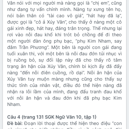
Vân nói với mọi người mà nàng gọi là “chị em”, cũng
như đang tự vấn chính mình. Nàng tự xưng tên họ,
nói bản thân có “tài cao vô giá”, “hát hay đã lạ”,
được gọi là “cô ả Xúy Vân”, cho thấy ở nàng một cô
gái xinh đẹp, hát hay, đáng trân trọng. Thế nhưng lại
rơi vào nỗi đau khổ khi trót bỏ chồng để đi theo
một người đàn ông phụ bạc, “phụ Kim Nham, say
đắm Trần Phương”. Một bên là người con gái đang
tuổi xuân thi, với một bên là nỗi đau đớn tủi nhục vì
bị ruồng bỏ, sự đối lập này đã cho thấy rõ tâm
trạng ân hận của Xúy Vân, chính bi kịch ấy đã đẩy
nàng “đến nỗi điên cuồng, rồ dại”. Nỗi ân hận của
Xúy Vân tuy muộn màng nhưng cũng cho thấy sự
thức tỉnh của nhân vật, điều đó thể hiện nàng đã
nhận ra lỗi lầm của mình, đang đấu tranh đau khổ
với nỗi ân hận và đau đớn khi đã phụ bạc Kim
Nham.
Câu 4 (trang 131 SGK Ngữ Văn 10, tập 1)
Đề bài:
Đoạn lời thoại được thể hiện theo điệu “con