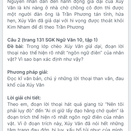
Nguyên nhân dẫn đến hành động giả dại của Xúy
Vân là khi nàng ở nhà chờ chồng cô đơn thì được
một người đàn ông là Trần Phương tán tỉnh, hứa
hẹn, Xúy Vân đã giả dại với hi vọng được thoát khỏi
Kim Nham để đi theo Trần Phương
Câu 2 (trang 131 SGK Ngữ Văn 10, tập 1)
Đề bài:
Trong lớp chèo
Xúy Vân giả dại
, đoạn lời
thoại nào thể hiện rõ nhất “ngôn ngữ điên” của nhân
vật? Vì sao bạn xác định như vậy?
Phương pháp giải:
Đọc kĩ văn bản, chú ý những lời thoại than vãn, đau
khổ của Xúy Vân
Lời giải chi tiết:
Theo em, đoạn lời thoại hát quá giang từ “Nên tôi
phải lụy đò” đến “Ai ơi giữ lấy đạo hằng chớ quên” là
đoạn trích thể hiện rõ nhất ngôn ngữ điên của nhân
vật. Vì ở đoạn trích này, Xúy Vân đã nói hết những
tâm trạng đau đớn, bi lụy, xấu hổ tủi nhục của mình,