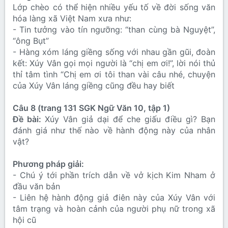
Lớp chèo có thể hiện nhiều yếu tố về đời sống văn
hóa làng xã Việt Nam xưa như:
- Tin tưởng vào tín ngưỡng: “than cùng bà Nguyệt”,
“ông Bụt”
- Hàng xóm láng giềng sống với nhau gần gũi, đoàn
kết: Xúy Vân gọi mọi người là “chị em ơi!”, lời nói thủ
thỉ tâm tình “Chị em ơi tôi than vài câu nhé, chuyện
của Xúy Vân láng giềng cũng đều hay biết
Câu 8 (trang 131 SGK Ngữ Văn 10, tập 1)
Đề bài:
Xúy Vân giả dại để che giấu điều gì? Bạn
đánh giá như thế nào về hành động này của nhân
vật?
Phương pháp giải:
- Chú ý tới phần trích dẫn về vở kịch Kim Nham ở
đầu văn bản
- Liên hệ hành động giả điên này của Xúy Vân với
tâm trạng và hoàn cảnh của người phụ nữ trong xã
hội cũ