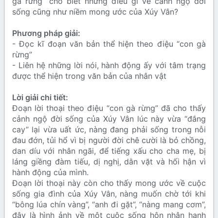
gà rừng” cho biết những điều gì về cảnh ngộ đời
sống cũng như niềm mong ước của Xúy Vân?
Phương pháp giải:
- Đọc kĩ đoạn văn bản thể hiện theo điệu “con gà
rừng”
- Liên hệ những lời nói, hành động ấy với tâm trạng
được thể hiện trong văn bản của nhân vật
Lời giải chi tiết:
Đoạn lời thoại theo điệu “con gà rừng” đã cho thấy
cảnh ngộ đời sống của Xúy Vân lúc này vừa “đắng
cay” lại vừa uất ức, nàng đang phải sống trong nỗi
đau đớn, tủi hổ vì bị người đời chê cười là bỏ chồng,
dan díu với nhân ngãi, để tiếng xấu cho cha mẹ, bị
láng giềng đàm tiếu, dị nghị, dằn vặt và hối hận vì
hành động của mình.
Đoạn lời thoại này còn cho thấy mong ước về cuộc
sống gia đình của Xúy Vân, nàng muốn chờ tới khi
“bông lúa chín vàng”, “anh đi gặt”, “nàng mang cơm”,
đây là hình ảnh về một cuộc sống hôn nhân hạnh