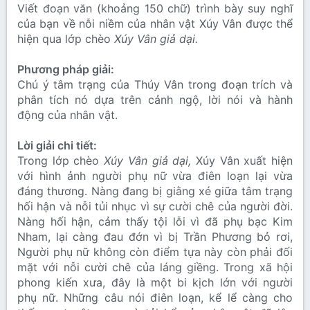
Viết đoạn văn (khoảng 150 chữ) trình bày suy nghĩ
của bạn về nỗi niềm của nhân vật Xúy Vân được thể
hiện qua lớp chèo
Xúy Vân giả dại.
Phương pháp giải:
Chú ý tâm trạng của Thúy Vân trong đoạn trích và
phân tích nó dựa trên cảnh ngộ, lời nói và hành
động của nhân vật.
Lời giải chi tiết:
Trong lớp chèo
Xúy Vân giả dại,
Xúy Vân xuất hiện
với hình ảnh người phụ nữ vừa điên loạn lại vừa
đáng thương. Nàng đang bị giằng xé giữa tâm trạng
hối hận và nỗi tủi nhục vì sự cười chê của người đời.
Nàng hối hận, cảm thấy tội lỗi vì đã phụ bạc Kim
Nham, lại càng đau đớn vì bị Trần Phương bỏ rơi,
Người phụ nữ không còn điểm tựa này còn phải đối
mặt với nỗi cười chê của láng giềng. Trong xã hội
phong kiến xưa, đây là một bi kịch lớn với người
phụ nữ. Những câu nói điên loạn, kể lể càng cho