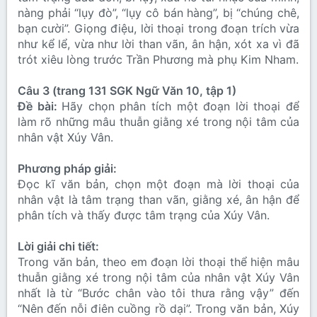
nàng phải “lụy đò”, “lụy cô bán hàng”, bị “chúng chê,
bạn cười”. Giọng điệu, lời thoại trong đoạn trích vừa
như kể lể, vừa như lời than vãn, ân hận, xót xa vì đã
trót xiêu lòng trước Trần Phương mà phụ Kim Nham.
Câu 3 (trang 131 SGK Ngữ Văn 10, tập 1)
Đề bài:
Hãy chọn phân tích một đoạn lời thoại để
làm rõ những mâu thuẫn giằng xé trong nội tâm của
nhân vật Xúy Vân.
Phương pháp giải:
Đọc kĩ văn bản, chọn một đoạn mà lời thoại của
nhân vật là tâm trạng than vãn, giằng xé, ân hận để
phân tích và thấy được tâm trạng của Xúy Vân.
Lời giải chi tiết:
Trong văn bản, theo em đoạn lời thoại thể hiện mâu
thuẫn giằng xé trong nội tâm của nhân vật Xúy Vân
nhất là từ “Bước chân vào tôi thưa rằng vậy” đến
“Nên đến nỗi điên cuồng rồ dại”. Trong văn bản, Xúy