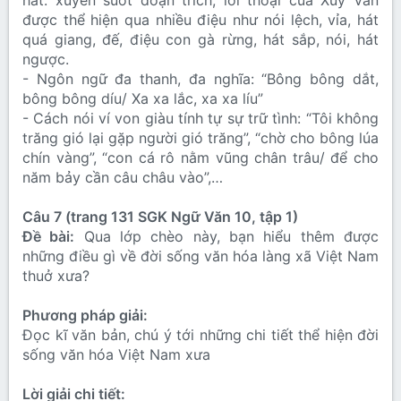
hát: xuyên suốt đoạn trích, lời thoại của Xúy Vân
được thể hiện qua nhiều điệu như nói lệch, vỉa, hát
quá giang, đế, điệu con gà rừng, hát sắp, nói, hát
ngược.
- Ngôn ngữ đa thanh, đa nghĩa: “Bông bông dắt,
bông bông díu/ Xa xa lắc, xa xa líu”
- Cách nói ví von giàu tính tự sự trữ tình: “Tôi không
trăng gió lại gặp người gió trăng”, “chờ cho bông lúa
chín vàng”, “con cá rô nằm vũng chân trâu/ để cho
năm bảy cần câu châu vào”,…
Câu 7 (trang 131 SGK Ngữ Văn 10, tập 1)
Đề bài:
Qua lớp chèo này, bạn hiểu thêm được
những điều gì về đời sống văn hóa làng xã Việt Nam
thuở xưa?
Phương pháp giải:
Đọc kĩ văn bản, chú ý tới những chi tiết thể hiện đời
sống văn hóa Việt Nam xưa
Lời giải chi tiết: