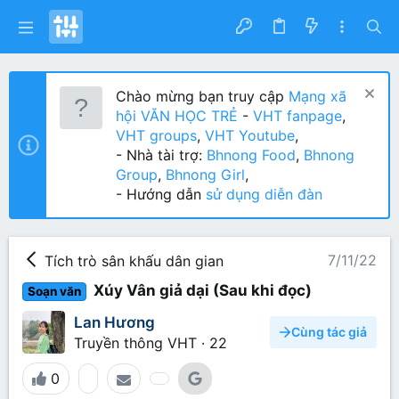
Chào mừng bạn truy cập
Mạng xã
hội VĂN HỌC TRẺ
-
VHT fanpage
,
VHT groups
,
VHT Youtube
,
- Nhà tài trợ:
Bhnong Food
,
Bhnong
Group
,
Bhnong Girl
,
- Hướng dẫn
sử dụng diễn đàn
7/11/22
Tích trò sân khấu dân gian
Xúy Vân giả dại (Sau khi đọc)
Soạn văn
Lan Hương
Cùng tác giả
Truyền thông VHT
·
22
0