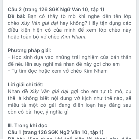
Câu 2 (trang 126 SGK Ngữ Văn 10, tập 1)
Đề bài:
Bạn có thấy tò mò khi nghe đến tên lớp
chèo
Xúy Vân giả dại
hay không? Hãy tận dụng các
điều kiện hiện có của mình để xem lớp chèo này
hoặc toàn bộ vở chèo
Kim Nham.
Phương pháp giải:
- Học sinh dựa vào những trải nghiệm của bản thân
để nêu lên suy nghĩ mà nhan đề này gợi cho em
- Tự tìm đọc hoặc xem vở chèo Kim Nham
Lời giải chi tiết:
Nhan đề
Xúy Vân giả dại
gợi cho em tự tò mò, cụ
thể là không biết nội dung vở kịch như thế nào, sẽ
miêu tả một cô gái đang điên loạn hay đằng sau
còn có bài học, ý nghĩa gì
III. Trong khi đọc
Câu 1 (trang 126 SGK Ngữ Văn 10, tập 1)