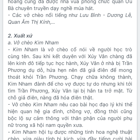
hoàng cung đã được nhà vua phong chức quan Ưu
Bà chuyên truyền dạy nghề múa hát.
- Các vở chèo nổi tiếng như
Lưu Bình - Dương Lễ,
Quan Âm Thị Kính,...
2. Xuất xứ
a. Vở chèo Kim Nham
-
Kim Nham
là vở chèo cổ nói về người học trò
cùng tên. Sau khi kết duyên với Xúy Vân chàng đã
lên kinh đô tiếp tục học hành, Xúy Vân ở nhà bị Trần
Phương dụ dỗ, hứa hẹn nên đã giả điên để mong
thoát khỏi Trần Phương. Chạy chữa không thành,
Kim Nham đành để cho vợ được tự do nhưng khi tới
tìm Trần Phương, Xúy Vân lại bị hắn ta trở mặt. Từ
chỗ giả điên, nàng đã hóa điên thật.
- Vở chèo
Kim Nham
nêu cao bài học đạo lý khi thể
hiện quan hệ gia đình, chồng vợ, đồng thời cũng
bộc lộ sự cảm thông với thân phận của người phụ
nữ trong xã hội nam quyền xưa.
-
Kim Nham
hội tụ được những tinh hoa nghệ thuật
chèo, vừa giàu tính bi kịch, vừa đầy tiếng cười hài