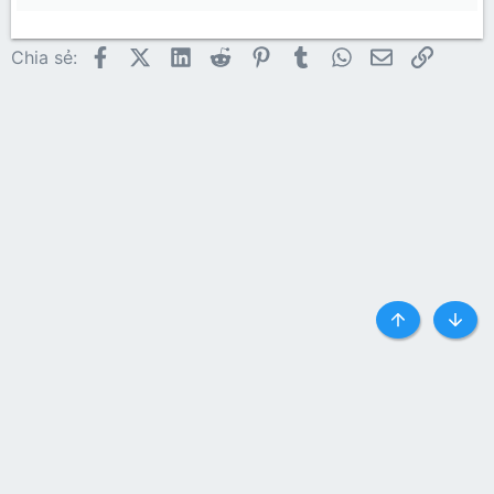
22
Times New Roman
26
Trebuchet MS
Facebook
X (Twitter)
LinkedIn
Reddit
Pinterest
Tumblr
WhatsApp
Email
Link
Chia sẻ:
Verdana
Top
Botto
Liên hệ
Quy định và Nội quy
Privacy policy
Trợ giúp
Trang chủ
R
S