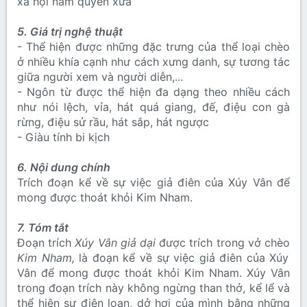
xã hội nam quyền xưa
5. Giá trị nghệ thuật
- Thể hiện được những đặc trưng của thể loại chèo
ở nhiều khía cạnh như cách xưng danh, sự tương tác
giữa người xem và người diễn,...
- Ngôn từ được thể hiện đa dạng theo nhiều cách
như nói lệch, vỉa, hát quá giang, đế, điệu con gà
rừng, điệu sử rầu, hát sắp, hát ngược
- Giàu tính bi kịch
6. Nội dung chính
Trích đoạn kể về sự việc giả điên của Xúy Vân để
mong được thoát khỏi Kim Nham.
7. Tóm tắt
Đoạn trích
Xúy Vân giả dại
được trích trong vở chèo
Kim Nham,
là đoạn kể về sự việc giả điên của Xúy
Vân để mong được thoát khỏi Kim Nham. Xúy Vân
trong đoạn trích này không ngừng than thở, kể lể và
thể hiện sự điên loạn, dở hơi của mình bằng những