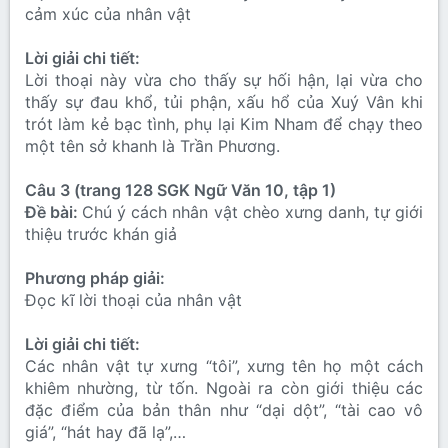
cảm xúc của nhân vật
Lời giải chi tiết:
Lời thoại này vừa cho thấy sự hối hận, lại vừa cho
thấy sự đau khổ, tủi phận, xấu hổ của Xuý Vân khi
trót làm kẻ bạc tình, phụ lại Kim Nham để chạy theo
một tên sở khanh là Trần Phương.
Câu 3 (trang 128 SGK Ngữ Văn 10, tập 1)
Đề bài:
Chú ý cách nhân vật chèo xưng danh, tự giới
thiệu trước khán giả
Phương pháp giải:
Đọc kĩ lời thoại của nhân vật
Lời giải chi tiết:
Các nhân vật tự xưng “tôi”, xưng tên họ một cách
khiêm nhường, từ tốn. Ngoài ra còn giới thiệu các
đặc điểm của bản thân như “dại dột”, “tài cao vô
giá”, “hát hay đã lạ”,…