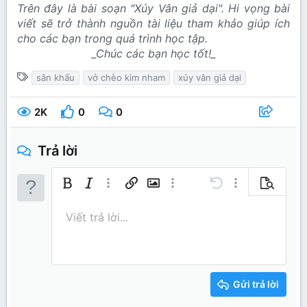
Trên đây là bài soạn "Xúy Vân giả dại". Hi vọng bài
viết sẽ trở thành nguồn tài liệu tham khảo giúp ích
cho các bạn trong quá trình học tập.
_Chúc các bạn học tốt!_
T
sân khấu
vở chèo kim nham
xúy vân giả dại
ừ
k
2K
0
0
h
ó
Trả lời
a
Bold
In nghiêng
Thêm tùy chọn…
Chèn liên kết
Chèn hình ảnh
Thêm tùy chọn…
Undo
Thêm tùy chọn…
Xem trước
Căn trái
9
Lưu nháp
Danh sách có thứ tự
Normal
Arial
Kích thước
Mặt cười
Redo
Trích dẫn
Toggle BB code
Màu chữ
Media
Xóa định dạng
Phông chữ
Insert table
Bản thảo
Danh sách
Insert horizontal line
Căn lề
Spoiler
Paragraph format
Mã
Gạch ngang
Gạch chân
Inline spo
Viết trả lời...
10
Xóa bản thảo
Book Antiqua
Căn giữa
Heading 1
Danh sách không có t
Inline code
12
Courier New
Căn phải
Thụt lề
Heading 2
15
Georgia
Justify text
Tăng lề
Gửi trả lời
Heading 3
18
Tahoma