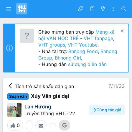
Chào mừng bạn truy cập
Mạng xã
hội VĂN HỌC TRẺ
-
VHT fanpage
,
VHT groups
,
VHT Youtube
,
- Nhà tài trợ:
Bhnong Food
,
Bhnong
Group
,
Bhnong Girl
,
- Hướng dẫn
sử dụng diễn đàn
7/11/22
Tích trò sân khấu dân gian
Xúy Vân giả dại
Soạn văn
Lan Hương
Cùng tác giả
Truyền thông VHT
·
22
0