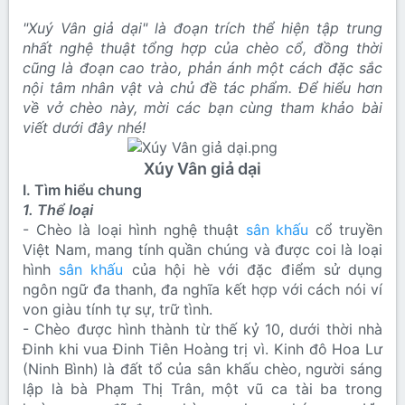
"Xuý Vân giả dại" là đoạn trích thể hiện tập trung
nhất nghệ thuật tổng hợp của chèo cổ, đồng thời
cũng là đoạn cao trào, phản ánh một cách đặc sắc
nội tâm nhân vật và chủ đề tác phẩm. Để hiểu hơn
về vở chèo này, mời các bạn cùng tham khảo bài
viết dưới đây nhé!
Xúy Vân giả dại
I. Tìm hiểu chung
1. Thể loại
- Chèo là loại hình nghệ thuật
sân khấu
cổ truyền
Việt Nam, mang tính quần chúng và được coi là loại
hình
sân khấu
của hội hè với đặc điểm sử dụng
ngôn ngữ đa thanh, đa nghĩa kết hợp với cách nói ví
von giàu tính tự sự, trữ tình.
- Chèo được hình thành từ thế kỷ 10, dưới thời nhà
Đinh khi vua Đinh Tiên Hoàng trị vì. Kinh đô Hoa Lư
(Ninh Bình) là đất tổ của sân khấu chèo, người sáng
lập là bà Phạm Thị Trân, một vũ ca tài ba trong