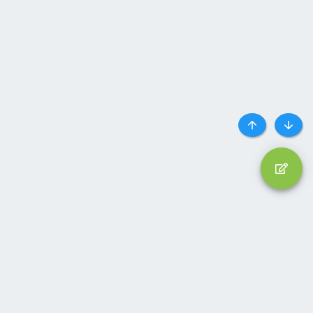
Top
Botto
Liên hệ
Quy định và Nội quy
Privacy policy
Trợ giúp
Trang chủ
R