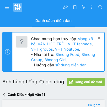
Danh sách diễn đàn
Chào mừng bạn truy cập
Mạng xã
hội VĂN HỌC TRẺ
-
VHT fanpage
,
VHT groups
,
VHT Youtube
,
- Nhà tài trợ:
Bhnong Food
,
Bhnong
Group
,
Bhnong Girl
,
- Hướng dẫn
sử dụng diễn đàn
Anh hùng tiếng đã gọi rằng
Đăng chủ đề mới
Cánh Diều - Ngữ văn 11
Bộ lọc